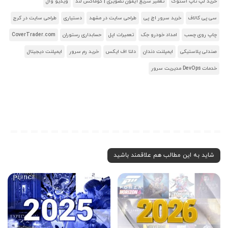
خرید لپ تاپ استوک
تعمیر سریع آیفون تصویری | کوماکس لند
ویدیو وال
سی پی کالاف
خرید سرور اچ پی
طراحی سایت در مشهد
دستیاری
طراحی سایت در کرج
چاپ روی چسب
امداد خودرو جک
تعمیرات اپل
حسابداری رستوران
CoverTrader.com
صندلی پلاستیکی
ایمپلنت دندان
دلتا اف ایکس
خرید رم سرور
ایمپلنت دیجیتال
خدمات DevOps مدیریت سرور
شاید به این مطالب هم علاقمند باشید