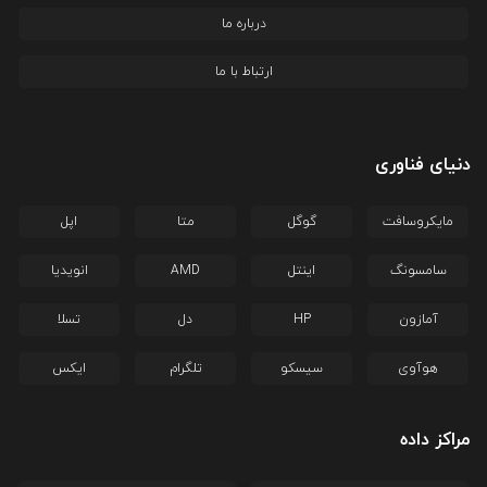
درباره ما
ارتباط با ما
دنیای فناوری
مایکروسافت
گوگل
متا
اپل
سامسونگ
اینتل
AMD
انویدیا
آمازون
HP
دل
تسلا
هوآوی
سیسکو
تلگرام
ایکس
مراکز داده