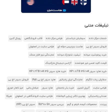
تبلیغات متنی
خدمات مرکز داده
سرمایش دیتاسنتر
طراحی مرکز داده
قالب فروشگاهی
رویال کنین
فروش سرور اچ پی
هاست وردپرس حرفه ای
طراحی سایت در اصفهان
خرید پولوشرت مردانه
تیشرت شلوارک مردانه
نمایندگی نرم افزار محک
قیمت کلید لمسی غیر هوشمند
آژانس دیجیتال مارکتینگ
خرید هارد سرور HP 1.8TB 12G 10K
خرید هارد سرور HP 1.2TB 10K 12G
سفارش ربات تلگرام
نمایندگی ایران رادیاتور
هارد سرور اچ پی (hp)
فروش سرور اچ پی
طراحی سایت
آنریل انجین
خرید بذر بادمجان
هارد سرور
مبلمان باغی
میز ناهار خوری
صندلی پلاستیکی
بهترین دکتر زیبایی کرمانشاه
طراحی سایت فروشگاهی در اصفهان
هیرکا
پرینت
محصولات انیمه، فیلم و گیم
بررسی سرور DL380 G11
سرور اچ پی (HP)