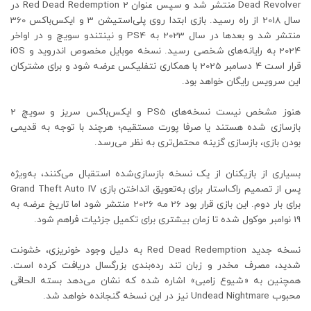
Dead Revolver منتشر شد و سپس عنوان Red Dead Redemption 2 در
سال 2018 از راه رسید. بازی ابتدا روی پلی‌استیشن 3 و ایکس‌باکس 360
منتشر شد و بعدها در سال 2023 به PS4 و نینتندو سویچ و در اواخر
2024 به رایانه‌های شخصی رسید. نسخه موبایل مخصوص اندروید و iOS
قرار است 4 دسامبر 2025 با همکاری نتفلیکس عرضه شود و برای مشترکان
این سرویس رایگان خواهد بود.
هنوز مشخص نیست نسخه‌های PS5 و ایکس‌باکس سریز و سویچ 2
بازسازی شده هستند یا صرفا پورت مستقیم؛ هرچند با توجه به قدیمی
بودن بازی، بازسازی گزینه محتمل‌تری به نظر می‌رسد.
بسیاری از بازیکنان از یک نسخه بازسازی‌شده استقبال می‌کنند، به‌ویژه
پس از تصمیم راک‌استار برای به‌تعویق انداختن بازی Grand Theft Auto IV
برای بار دوم. این بازی قرار بود 26 مه 2026 منتشر شود اما تاریخ عرضه به
19 نوامبر موکول شده تا زمان بیشتری برای تکمیل جزئیات فراهم شود.
نسخه جدید Red Dead Redemption به دلیل وجود خونریزی، خشونت
شدید، مصرف مخدر و زبان تند رده‌بندی بزرگسال دریافت کرده است.
همچنین به «شیوع زامبی» اشاره شده که نشان می‌دهد بسته الحاقی
محبوب Undead Nightmare نیز در این نسخه گنجانده خواهد شد.