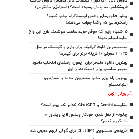
گزارش ویژه: آیا دوران تبلیغات برای افزایش فروش سایت
فروشگاهی به پایان رسیده است؟ (استراتژی جایگزین)
چطور فالوورهای واقعی اینستاگرام جذب کنیم؟
راهکارهایی که واقعاً جواب می‌دهند!
5 اشتباه رایج که موقع خرید ساعت هوشمند طرح اپل واچ
نباید انجام بدید!
مناسب‌ترین کارت گرافیک برای بازی و گیمینگ در سال
۲۰۲۵ | معرفی ۱۰ گزینه برتر برای گیمرها
بهترین دانلود منیجر برای آیفون: راهنمای انتخاب دانلود
منیجر مناسب برای دستگاه‌های اپل
بهترین راه برای جذب مشتریان جدید با شماره‌جو
اینباکسینو
رپورتاژ آگهی
مقایسه Gemini و ChatGPT: کدام یک بهتر است؟
چگونه از قفل شدن خودکار ویندوز 11 یا ویندوز 10
جلوگیری کنیم؟
افزونه‌ی جستجوی ChatGPT برای گوگل کروم معرفی شد