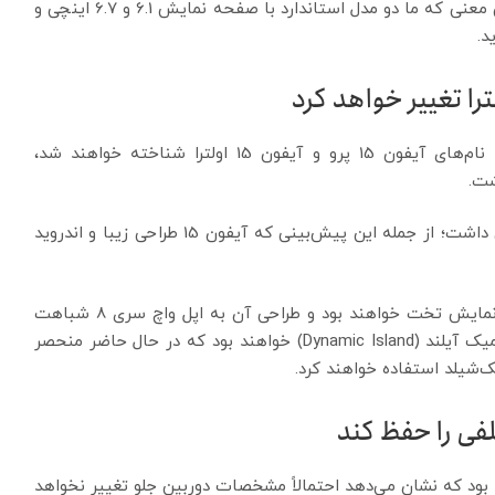
اندازه‌های مشابه با سری آیفون 14 عرضه می‌شود، به این معنی که ما دو مدل استاندارد با صفحه نمایش 6.1 و 6.7 اینچی و
Shrimp می‌گوید که مدل‌های پیشرفته‌تر که احتمالاً با نام‌های آیفون 15 پرو و آیفون 15 اولترا شناخته خواهند شد،
این افشاگر در مورد آیفون 15 حرف‌های زیادی برای گفتن داشت؛ از جمله این پیش‌بینی که آیفون 15 طراحی زیبا و اندروید
او افزود که همه مدل‌ها دارای لبه‌های خمیده و صفحه نمایش تخت خواهند بود و طراحی آن به اپل واچ سری 8 شباهت
خواهد داشت. همچنین همه مدل ها دارای بریدگی داینامیک آیلند (Dynamic Island) خواهند بود که در حال حاضر منحصر
شیلد استفاده خواهند کرد.
 خواهد بود که نشان می‌دهد احتمالاً مشخصات دوربین جلو تغییر نخواهد