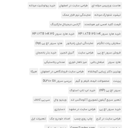
هاست وردپرس حرفه ای
طراحی سایت در اصفهان
خرید پولوشرت مردانه
تیشرت شلوارک مردانه
نمایندگی نرم افزار محک
قیمت کلید لمسی غیر هوشمند
آژانس دیجیتال مارکتینگ
خرید هارد سرور HP 1.8TB 12G 10K
خرید هارد سرور HP 1.2TB 10K 12G
سفارش ربات تلگرام
نمایندگی ایران رادیاتور
هارد سرور اچ پی (hp)
فروش سرور اچ پی
طراحی سایت
آنریل انجین
خرید بذر بادمجان
هارد سرور
مبلمان باغی
میز ناهار خوری
صندلی پلاستیکی
بهترین دکتر زیبایی کرمانشاه
طراحی سایت فروشگاهی در اصفهان
هیرکا
پرینت
محصولات انیمه، فیلم و گیم
بررسی سرور DL380 G11
سرور اچ پی (HP)
خرید لپ تاپ استوک
تعمیر سریع آیفون تصویری | کوماکس لند
ویدیو وال
سی پی کالاف
خرید سرور اچ پی
طراحی سایت در مشهد
دستیاری
طراحی سایت در کرج
چاپ روی چسب
امداد خودرو جک
تعمیرات اپل