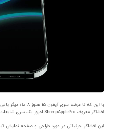
با این که تا عرضه سر
افشاگر معروف ShrimpApplePro امروز یک سری شایعات در مورد گوشی‌های نسل بعدی اپل منتشر کرد.