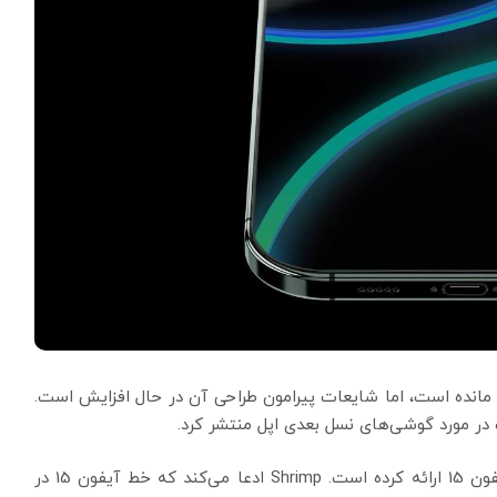
ی آیفون 15 هنوز 8 ماه دیگر باقی مانده است، اما شایعات پیرامون طراحی آن در حال افزایش است.
این افشاگر جزئیاتی در مورد طراحی و صفحه نمایش آیفون 15 ارائه کرده است. Shrimp ادعا می‌کند که خط آیفون 15 در