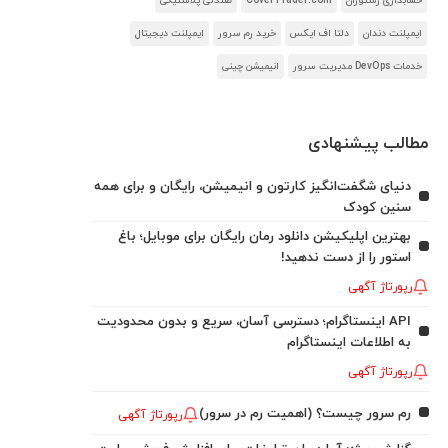
حسابداری رستوران
CoverTrader.com
صندلی پلاستیکی
ایمپلنت دندان
دلتا اف ایکس
خرید رم سرور
ایمپلنت دیجیتال
خدمات DevOps مدیریت سرور
انیمیشن چینی
مطالب پیشنهادی
دنیای شگفت‌انگیز کارتون و انیمیشن، رایگان و برای همه
سنین کودک
بهترین اپلیکیشن دانلود رمان رایگان برای موبایل؛ باغ
استور را از دست ندهید!
رپورتاژ آگهی
API اینستاگرام؛ دسترسی آسان، سریع و بدون محدودیت
به اطلاعات اینستاگرام
رپورتاژ آگهی
رم سرور چیست؟ (اهمیت رم در سرور)
رپورتاژ آگهی