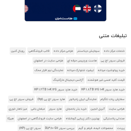
تبلیغات متنی
خدمات مرکز داده
سرمایش دیتاسنتر
طراحی مرکز داده
قالب فروشگاهی
رویال کنین
فروش سرور اچ پی
هاست وردپرس حرفه ای
طراحی سایت در اصفهان
خرید پولوشرت مردانه
تیشرت شلوارک مردانه
نمایندگی نرم افزار محک
قیمت کلید لمسی غیر هوشمند
آژانس دیجیتال مارکتینگ
خرید هارد سرور HP 1.8TB 12G 10K
خرید هارد سرور HP 1.2TB 10K 12G
سفارش ربات تلگرام
نمایندگی ایران رادیاتور
هارد سرور اچ پی (hp)
فروش سرور اچ پی
طراحی سایت
آنریل انجین
خرید بذر بادمجان
هارد سرور
مبلمان باغی
میز ناهار خوری
صندلی پلاستیکی
بهترین دکتر زیبایی کرمانشاه
طراحی سایت فروشگاهی در اصفهان
هیرکا
پرینت
محصولات انیمه، فیلم و گیم
بررسی سرور DL380 G11
سرور اچ پی (HP)