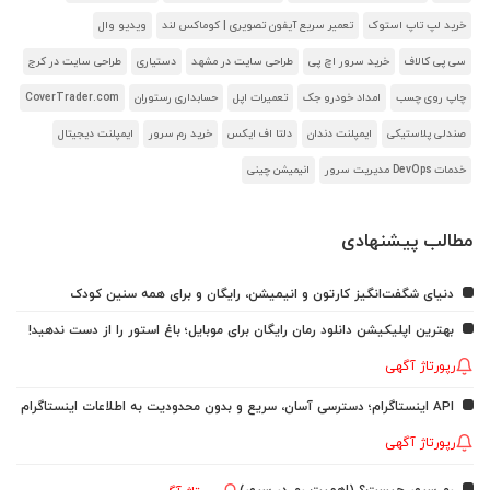
خرید لپ تاپ استوک
تعمیر سریع آیفون تصویری | کوماکس لند
ویدیو وال
سی پی کالاف
خرید سرور اچ پی
طراحی سایت در مشهد
دستیاری
طراحی سایت در کرج
چاپ روی چسب
امداد خودرو جک
تعمیرات اپل
حسابداری رستوران
CoverTrader.com
صندلی پلاستیکی
ایمپلنت دندان
دلتا اف ایکس
خرید رم سرور
ایمپلنت دیجیتال
خدمات DevOps مدیریت سرور
انیمیشن چینی
مطالب پیشنهادی
دنیای شگفت‌انگیز کارتون و انیمیشن، رایگان و برای همه سنین کودک
بهترین اپلیکیشن دانلود رمان رایگان برای موبایل؛ باغ استور را از دست ندهید!
رپورتاژ آگهی
API اینستاگرام؛ دسترسی آسان، سریع و بدون محدودیت به اطلاعات اینستاگرام
رپورتاژ آگهی
رم سرور چیست؟ (اهمیت رم در سرور)