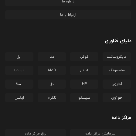
درباره ما
ارتباط با ما
دنیای فناوری
مایکروسافت
گوگل
متا
اپل
سامسونگ
اینتل
AMD
انویدیا
آمازون
HP
دل
تسلا
هوآوی
سیسکو
تلگرام
ایکس
مراکز داده
سرمایش مراکز داده
برق مراکز داده