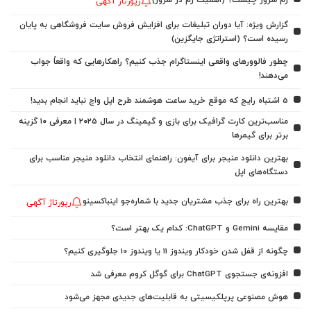
رپورتاژ آگهی
گزارش ویژه: آیا دوران تبلیغات برای افزایش فروش سایت فروشگاهی به پایان
رسیده است؟ (استراتژی جایگزین)
چطور فالوورهای واقعی اینستاگرام جذب کنیم؟ راهکارهایی که واقعاً جواب
می‌دهند!
5 اشتباه رایج که موقع خرید ساعت هوشمند طرح اپل واچ نباید انجام بدید!
مناسب‌ترین کارت گرافیک برای بازی و گیمینگ در سال ۲۰۲۵ | معرفی ۱۰ گزینه
برتر برای گیمرها
بهترین دانلود منیجر برای آیفون: راهنمای انتخاب دانلود منیجر مناسب برای
دستگاه‌های اپل
بهترین راه برای جذب مشتریان جدید با شماره‌جو اینباکسینو
رپورتاژ آگهی
مقایسه Gemini و ChatGPT: کدام یک بهتر است؟
چگونه از قفل شدن خودکار ویندوز 11 یا ویندوز 10 جلوگیری کنیم؟
افزونه‌ی جستجوی ChatGPT برای گوگل کروم معرفی شد
هوش مصنوعی پرپلکیسیتی به قابلیت‌های جدیدی مجهز می‌شود