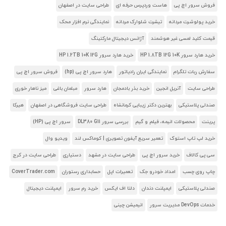
فروش سرور اچ پی
هاست وردپرس حرفه ای
طراحی سایت در اصفهان
خرید پولوشرت مردانه
تیشرت شلوارک مردانه
نمایندگی نرم افزار محک
قیمت کلید لمسی غیر هوشمند
آژانس دیجیتال مارکتینگ
خرید هارد سرور HP 1.8TB 12G 10K
خرید هارد سرور HP 1.2TB 10K 12G
سفارش ربات تلگرام
نمایندگی ایران رادیاتور
هارد سرور اچ پی (hp)
فروش سرور اچ پی
طراحی سایت
آنریل انجین
خرید بذر بادمجان
هارد سرور
مبلمان باغی
میز ناهار خوری
صندلی پلاستیکی
بهترین دکتر زیبایی کرمانشاه
طراحی سایت فروشگاهی در اصفهان
هیرکا
پرینت
محصولات انیمه، فیلم و گیم
بررسی سرور DL380 G11
سرور اچ پی (HP)
خرید لپ تاپ استوک
تعمیر سریع آیفون تصویری | کوماکس لند
ویدیو وال
سی پی کالاف
خرید سرور اچ پی
طراحی سایت در مشهد
دستیاری
طراحی سایت در کرج
چاپ روی چسب
امداد خودرو جک
تعمیرات اپل
حسابداری رستوران
CoverTrader.com
صندلی پلاستیکی
ایمپلنت دندان
دلتا اف ایکس
خرید رم سرور
ایمپلنت دیجیتال
خدمات DevOps مدیریت سرور
انیمیشن چینی