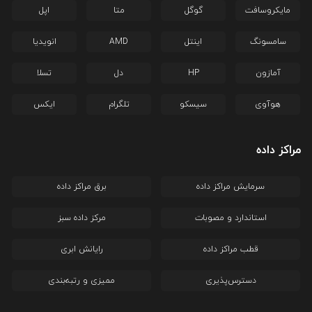
مایکروسافت
گوگل
متا
اپل
سامسونگ
اینتل
AMD
انویدیا
آمازون
HP
دل
تسلا
هوآوی
سیسکو
تلگرام
ایکس
مراکز داده
سرمایش مراکز داده
برق مراکز داده
استاندارد و مصوبات
مرکز داده سبز
قطب مراکز داده
رایانش ابری
دسترس‌پذیری
ممیزی و رتبه‌بندی