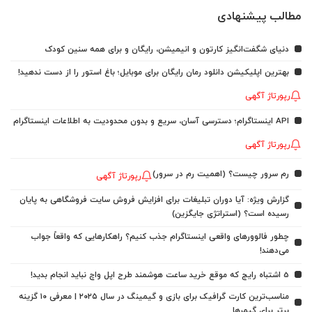
مطالب پیشنهادی
دنیای شگفت‌انگیز کارتون و انیمیشن، رایگان و برای همه سنین کودک
بهترین اپلیکیشن دانلود رمان رایگان برای موبایل؛ باغ استور را از دست ندهید!
رپورتاژ آگهی
API اینستاگرام؛ دسترسی آسان، سریع و بدون محدودیت به اطلاعات اینستاگرام
رپورتاژ آگهی
رم سرور چیست؟ (اهمیت رم در سرور)
رپورتاژ آگهی
گزارش ویژه: آیا دوران تبلیغات برای افزایش فروش سایت فروشگاهی به پایان
رسیده است؟ (استراتژی جایگزین)
چطور فالوورهای واقعی اینستاگرام جذب کنیم؟ راهکارهایی که واقعاً جواب
می‌دهند!
5 اشتباه رایج که موقع خرید ساعت هوشمند طرح اپل واچ نباید انجام بدید!
مناسب‌ترین کارت گرافیک برای بازی و گیمینگ در سال ۲۰۲۵ | معرفی ۱۰ گزینه
برتر برای گیمرها