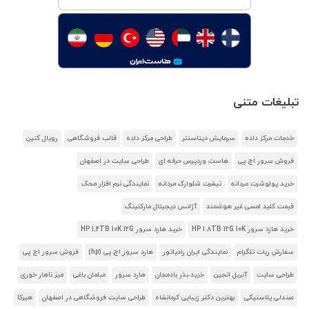
تبلیغات متنی
خدمات مرکز داده
سرمایش دیتاسنتر
طراحی مرکز داده
قالب فروشگاهی
رویال کنین
فروش سرور اچ پی
هاست وردپرس حرفه ای
طراحی سایت در اصفهان
خرید پولوشرت مردانه
تیشرت شلوارک مردانه
نمایندگی نرم افزار محک
قیمت کلید لمسی غیر هوشمند
آژانس دیجیتال مارکتینگ
خرید هارد سرور HP 1.8TB 12G 10K
خرید هارد سرور HP 1.2TB 10K 12G
سفارش ربات تلگرام
نمایندگی ایران رادیاتور
هارد سرور اچ پی (hp)
فروش سرور اچ پی
طراحی سایت
آنریل انجین
خرید بذر بادمجان
هارد سرور
مبلمان باغی
میز ناهار خوری
صندلی پلاستیکی
بهترین دکتر زیبایی کرمانشاه
طراحی سایت فروشگاهی در اصفهان
هیرکا