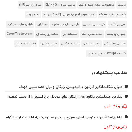
پرینت
محصولات انیمه، فیلم و گیم
بررسی سرور DL380 G11
سرور اچ پی (HP)
خرید لپ تاپ استوک
تعمیر سریع آیفون تصویری | کوماکس لند
ویدیو وال
سی پی کالاف
خرید سرور اچ پی
طراحی سایت در مشهد
دستیاری
طراحی سایت در کرج
چاپ روی چسب
امداد خودرو جک
تعمیرات اپل
حسابداری رستوران
CoverTrader.com
صندلی پلاستیکی
ایمپلنت دندان
دلتا اف ایکس
خرید رم سرور
ایمپلنت دیجیتال
خدمات DevOps مدیریت سرور
مطالب پیشنهادی
دنیای شگفت‌انگیز کارتون و انیمیشن، رایگان و برای همه سنین کودک
بهترین اپلیکیشن دانلود رمان رایگان برای موبایل؛ باغ استور را از دست ندهید!
رپورتاژ آگهی
API اینستاگرام؛ دسترسی آسان، سریع و بدون محدودیت به اطلاعات اینستاگرام
رپورتاژ آگهی