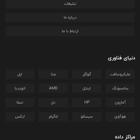
تبلیغات
درباره ما
ارتباط با ما
دنیای فناوری
مایکروسافت
گوگل
متا
اپل
سامسونگ
اینتل
AMD
انویدیا
آمازون
HP
دل
تسلا
هوآوی
سیسکو
تلگرام
ایکس
مراکز داده