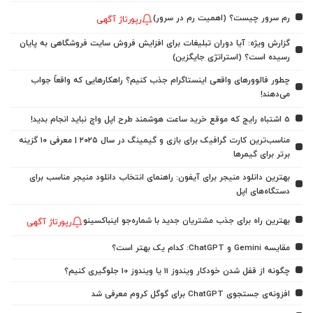
رم سرور چیست؟ (اهمیت رم در سرور)
رپورتاژ آگهی
گزارش ویژه: آیا دوران تبلیغات برای افزایش فروش سایت فروشگاهی به پایان
رسیده است؟ (استراتژی جایگزین)
چطور فالوورهای واقعی اینستاگرام جذب کنیم؟ راهکارهایی که واقعاً جواب
می‌دهند!
5 اشتباه رایج که موقع خرید ساعت هوشمند طرح اپل واچ نباید انجام بدید!
مناسب‌ترین کارت گرافیک برای بازی و گیمینگ در سال ۲۰۲۵ | معرفی ۱۰ گزینه
برتر برای گیمرها
بهترین دانلود منیجر برای آیفون: راهنمای انتخاب دانلود منیجر مناسب برای
دستگاه‌های اپل
بهترین راه برای جذب مشتریان جدید با شماره‌جو اینباکسینو
رپورتاژ آگهی
مقایسه Gemini و ChatGPT: کدام یک بهتر است؟
چگونه از قفل شدن خودکار ویندوز 11 یا ویندوز 10 جلوگیری کنیم؟
افزونه‌ی جستجوی ChatGPT برای گوگل کروم معرفی شد