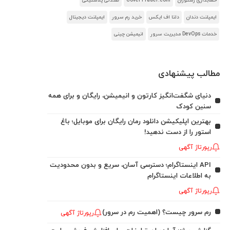
حسابداری رستوران
CoverTrader.com
صندلی پلاستیکی
ایمپلنت دندان
دلتا اف ایکس
خرید رم سرور
ایمپلنت دیجیتال
خدمات DevOps مدیریت سرور
انیمیشن چینی
مطالب پیشنهادی
دنیای شگفت‌انگیز کارتون و انیمیشن، رایگان و برای همه
سنین کودک
بهترین اپلیکیشن دانلود رمان رایگان برای موبایل؛ باغ
استور را از دست ندهید!
رپورتاژ آگهی
API اینستاگرام؛ دسترسی آسان، سریع و بدون محدودیت
به اطلاعات اینستاگرام
رپورتاژ آگهی
رم سرور چیست؟ (اهمیت رم در سرور)
رپورتاژ آگهی