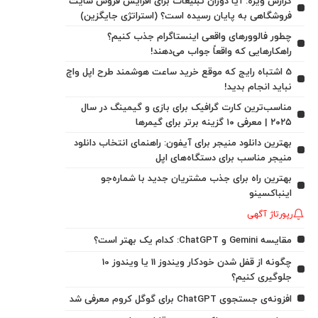
گزارش ویژه: آیا دوران تبلیغات برای افزایش فروش سایت
فروشگاهی به پایان رسیده است؟ (استراتژی جایگزین)
چطور فالوورهای واقعی اینستاگرام جذب کنیم؟
راهکارهایی که واقعاً جواب می‌دهند!
5 اشتباه رایج که موقع خرید ساعت هوشمند طرح اپل واچ
نباید انجام بدید!
مناسب‌ترین کارت گرافیک برای بازی و گیمینگ در سال
۲۰۲۵ | معرفی ۱۰ گزینه برتر برای گیمرها
بهترین دانلود منیجر برای آیفون: راهنمای انتخاب دانلود
منیجر مناسب برای دستگاه‌های اپل
بهترین راه برای جذب مشتریان جدید با شماره‌جو
اینباکسینو
رپورتاژ آگهی
مقایسه Gemini و ChatGPT: کدام یک بهتر است؟
چگونه از قفل شدن خودکار ویندوز 11 یا ویندوز 10
جلوگیری کنیم؟
افزونه‌ی جستجوی ChatGPT برای گوگل کروم معرفی شد