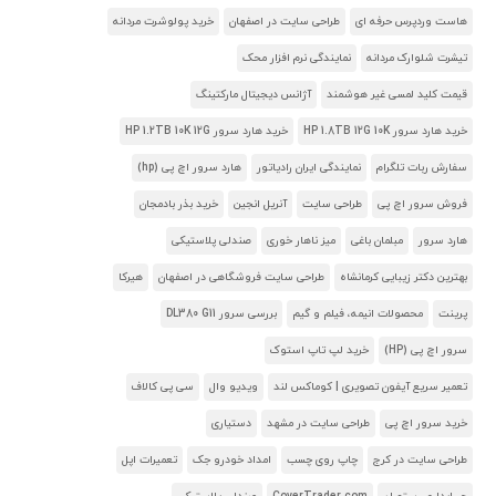
هاست وردپرس حرفه ای
طراحی سایت در اصفهان
خرید پولوشرت مردانه
تیشرت شلوارک مردانه
نمایندگی نرم افزار محک
قیمت کلید لمسی غیر هوشمند
آژانس دیجیتال مارکتینگ
خرید هارد سرور HP 1.8TB 12G 10K
خرید هارد سرور HP 1.2TB 10K 12G
سفارش ربات تلگرام
نمایندگی ایران رادیاتور
هارد سرور اچ پی (hp)
فروش سرور اچ پی
طراحی سایت
آنریل انجین
خرید بذر بادمجان
هارد سرور
مبلمان باغی
میز ناهار خوری
صندلی پلاستیکی
بهترین دکتر زیبایی کرمانشاه
طراحی سایت فروشگاهی در اصفهان
هیرکا
پرینت
محصولات انیمه، فیلم و گیم
بررسی سرور DL380 G11
سرور اچ پی (HP)
خرید لپ تاپ استوک
تعمیر سریع آیفون تصویری | کوماکس لند
ویدیو وال
سی پی کالاف
خرید سرور اچ پی
طراحی سایت در مشهد
دستیاری
طراحی سایت در کرج
چاپ روی چسب
امداد خودرو جک
تعمیرات اپل