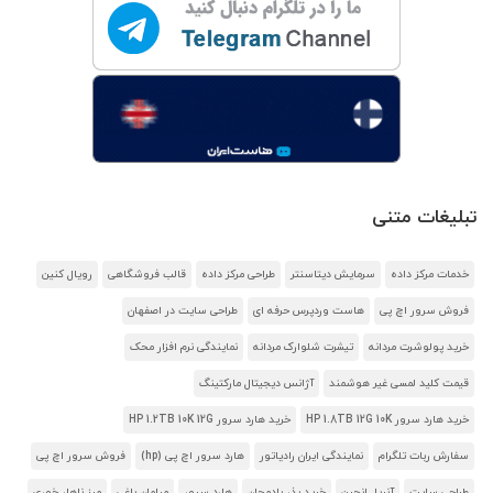
تبلیغات متنی
خدمات مرکز داده
سرمایش دیتاسنتر
طراحی مرکز داده
قالب فروشگاهی
رویال کنین
فروش سرور اچ پی
هاست وردپرس حرفه ای
طراحی سایت در اصفهان
خرید پولوشرت مردانه
تیشرت شلوارک مردانه
نمایندگی نرم افزار محک
قیمت کلید لمسی غیر هوشمند
آژانس دیجیتال مارکتینگ
خرید هارد سرور HP 1.8TB 12G 10K
خرید هارد سرور HP 1.2TB 10K 12G
سفارش ربات تلگرام
نمایندگی ایران رادیاتور
هارد سرور اچ پی (hp)
فروش سرور اچ پی
طراحی سایت
آنریل انجین
خرید بذر بادمجان
هارد سرور
مبلمان باغی
میز ناهار خوری