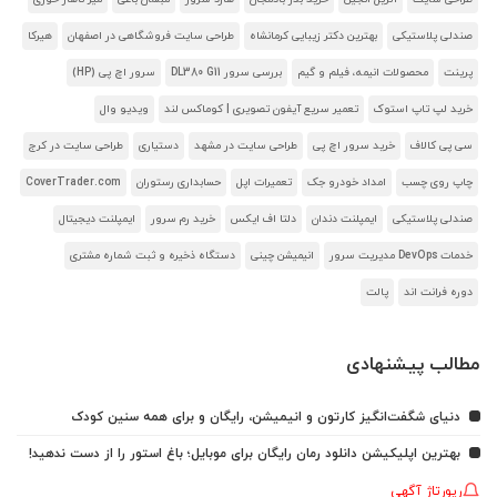
صندلی پلاستیکی
بهترین دکتر زیبایی کرمانشاه
طراحی سایت فروشگاهی در اصفهان
هیرکا
پرینت
محصولات انیمه، فیلم و گیم
بررسی سرور DL380 G11
سرور اچ پی (HP)
خرید لپ تاپ استوک
تعمیر سریع آیفون تصویری | کوماکس لند
ویدیو وال
سی پی کالاف
خرید سرور اچ پی
طراحی سایت در مشهد
دستیاری
طراحی سایت در کرج
چاپ روی چسب
امداد خودرو جک
تعمیرات اپل
حسابداری رستوران
CoverTrader.com
صندلی پلاستیکی
ایمپلنت دندان
دلتا اف ایکس
خرید رم سرور
ایمپلنت دیجیتال
خدمات DevOps مدیریت سرور
انیمیشن چینی
دستگاه ذخیره و ثبت شماره مشتری
دوره فرانت اند
پالت
مطالب پیشنهادی
دنیای شگفت‌انگیز کارتون و انیمیشن، رایگان و برای همه سنین کودک
بهترین اپلیکیشن دانلود رمان رایگان برای موبایل؛ باغ استور را از دست ندهید!
رپورتاژ آگهی