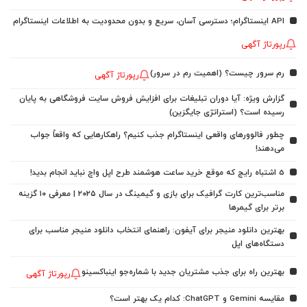
API اینستاگرام؛ دسترسی آسان، سریع و بدون محدودیت به اطلاعات اینستاگرام
رپورتاژ آگهی
رم سرور چیست؟ (اهمیت رم در سرور)
رپورتاژ آگهی
گزارش ویژه: آیا دوران تبلیغات برای افزایش فروش سایت فروشگاهی به پایان
رسیده است؟ (استراتژی جایگزین)
چطور فالوورهای واقعی اینستاگرام جذب کنیم؟ راهکارهایی که واقعاً جواب
می‌دهند!
5 اشتباه رایج که موقع خرید ساعت هوشمند طرح اپل واچ نباید انجام بدید!
مناسب‌ترین کارت گرافیک برای بازی و گیمینگ در سال ۲۰۲۵ | معرفی ۱۰ گزینه
برتر برای گیمرها
بهترین دانلود منیجر برای آیفون: راهنمای انتخاب دانلود منیجر مناسب برای
دستگاه‌های اپل
بهترین راه برای جذب مشتریان جدید با شماره‌جو اینباکسینو
رپورتاژ آگهی
مقایسه Gemini و ChatGPT: کدام یک بهتر است؟