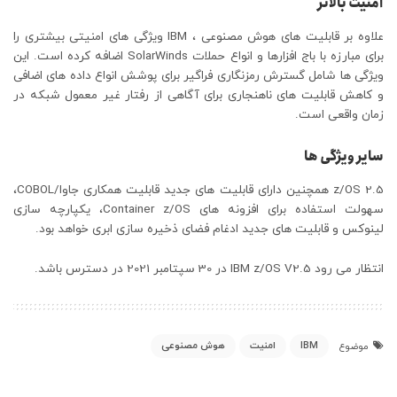
امنیت بالاتر
علاوه بر قابلیت های هوش مصنوعی ، IBM ویژگی های امنیتی بیشتری را
برای مبارزه با باج افزارها و انواع حملات SolarWinds اضافه کرده است. این
ویژگی ها شامل گسترش رمزنگاری فراگیر برای پوشش انواع داده های اضافی
و کاهش قابلیت های ناهنجاری برای آگاهی از رفتار غیر معمول شبکه در
زمان واقعی است.
سایر ویژگی ها
z/OS 2.5 همچنین دارای قابلیت های جدید قابلیت همکاری جاوا/COBOL،
سهولت استفاده برای افزونه های Container z/OS، یکپارچه سازی
لینوکس و قابلیت های جدید ادغام فضای ذخیره سازی ابری خواهد بود.
انتظار می رود IBM z/OS V2.5 در 30 سپتامبر 2021 در دسترس باشد.
IBM
امنیت
هوش مصنوعی
موضوع