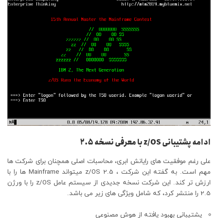
ادامه پشتیبانی z/OS با معرفی نسخه 2.5
علی رغم موفقیت های رایانش ابری، محاسبات اصلی همچنان برای شرکت ها
مهم است. به گفته این شرکت ، z/OS 2.5 میتواند Mainframe ها را با
ارزش تر کند. این شرکت نسخه جدیدی از سیستم عامل z/OS را با ورژن
2.5 را منتشر کرد، که شامل ویژگی های زیر می باشد.
پشتیبانی بهبود یافته از هوش مصنوعی