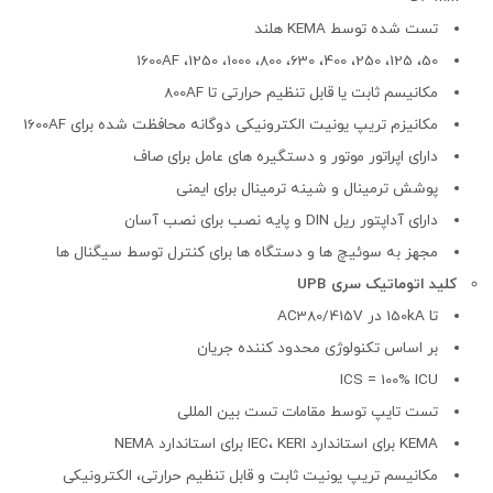
تست شده توسط KEMA هلند
50، 125، 250، 400، 630، 800، 1000، 1250، 1600AF
مکانیسم ثابت یا قابل تنظیم حرارتی تا 800AF
مکانیزم تریپ یونیت الکترونیکی دوگانه محافظت شده برای 1600AF
دارای اپراتور موتور و دستگیره های عامل برای صاف
پوشش ترمینال و شینه ترمینال برای ایمنی
دارای آداپتور ریل DIN و پایه نصب برای نصب آسان
مجهز به سوئیچ ها و دستگاه ها برای کنترل توسط سیگنال ها
کلید اتوماتیک سری UPB
تا 150kA در AC380/415V
بر اساس تکنولوژی محدود کننده جریان
ICS = 100% ICU
تست تایپ توسط مقامات تست بین المللی
KEMA برای استاندارد IEC، KERI برای استاندارد NEMA
مکانیسم تریپ یونیت ثابت و قابل تنظیم حرارتی، الکترونیکی