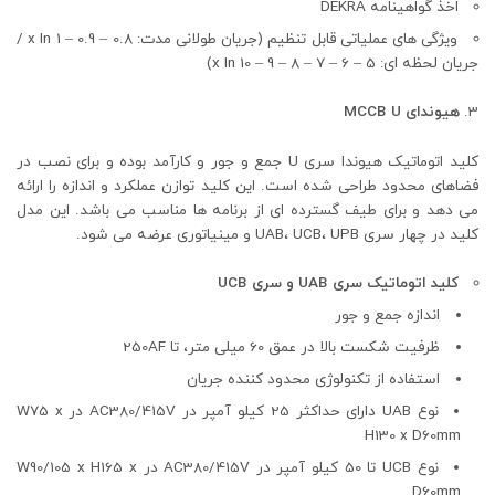
اخذ گواهینامه DEKRA
ویژگی های عملیاتی قابل تنظیم (جریان طولانی مدت: 0.8 – 0.9 – 1 x In /
جریان لحظه ای: 5 – 6 – 7 – 8 – 9 – 10 x In)
هیوندای MCCB U
کلید اتوماتیک هیوندا سری U جمع و جور و کارآمد بوده و برای نصب در
فضاهای محدود طراحی شده است. این کلید توازن عملکرد و اندازه را ارائه
می دهد و برای طیف گسترده ای از برنامه ها مناسب می باشد. این مدل
کلید در چهار سری UAB، UCB، UPB و مینیاتوری عرضه می شود.
کلید اتوماتیک سری UAB و سری UCB
اندازه جمع و جور
ظرفیت شکست بالا در عمق 60 میلی متر، تا 250AF
استفاده از تکنولوژی محدود کننده جریان
نوع UAB دارای حداکثر 25 کیلو آمپر در AC380/415V در W75 x
H130 x D60mm
نوع UCB تا 50 کیلو آمپر در AC380/415V در W90/105 x H165 x
D60mm