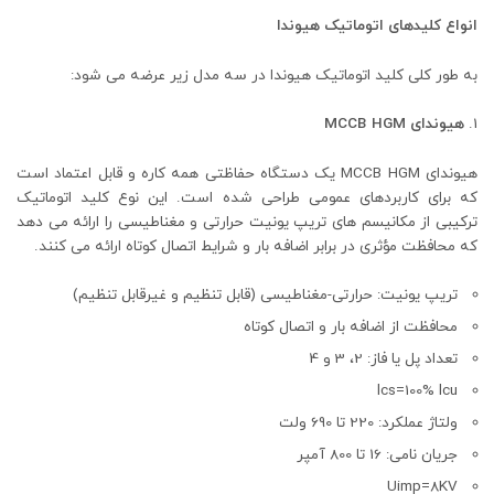
انواع کلیدهای اتوماتیک هیوندا
به طور کلی کلید اتوماتیک هیوندا در سه مدل زیر عرضه می شود:
هیوندای MCCB HGM
هیوندای MCCB HGM یک دستگاه حفاظتی همه کاره و قابل اعتماد است
که برای کاربردهای عمومی طراحی شده است. این نوع کلید اتوماتیک
ترکیبی از مکانیسم های تریپ یونیت حرارتی و مغناطیسی را ارائه می دهد
که محافظت مؤثری در برابر اضافه بار و شرایط اتصال کوتاه ارائه می کنند.
تریپ یونیت: حرارتی-مغناطیسی (قابل تنظیم و غیرقابل تنظیم)
محافظت از اضافه بار و اتصال کوتاه
تعداد پل یا فاز: 2، 3 و 4
lcs=100% lcu
ولتاژ عملکرد: 220 تا 690 ولت
جریان نامی: 16 تا 800 آمپر
Uimp=8KV