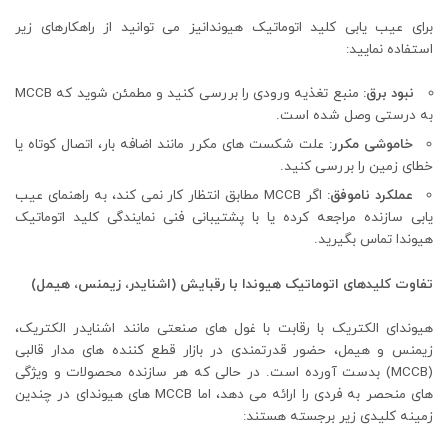
برای عیب یابی کلید اتوماتیک هیوندانیز می توانید از راهکارهای زیر
استفاده نمایید:
نبود برق:
منبع تغذیه ورودی را بررسی کنید و مطمئن شوید که MCCB
به درستی وصل شده است.
خاموشی مکرر:
علت شکست های مکرر مانند اضافه بار، اتصال کوتاه یا
خطای زمین را بررسی کنید.
عملکرد ناموفق:
اگر MCCB مطابق انتظار کار نمی کند، به راهنمای عیب
یابی سازنده مراجعه کرده یا با پشتیبانی فنی نمایندگی کلید اتوماتیک
هیوندا تماس بگیرید.
تفاوت کلیدهای اتوماتیک هیوندا با رقبایش (اشنایدر، زیمنس، هیمل)
هیوندای الکتریک با رقابت با غول های صنعتی مانند اشنایدر الکتریک،
زیمنس و هیمل، حضور قدرتمندی در بازار قطع کننده های مدار قالبی
(MCCB) بدست آورده است. در حالی که هر سازنده محصولات و ویژگی
های منحصر به فردی را ارائه می دهد، اما MCCB های هیوندای در چندین
زمینه کلیدی زیر برجسته هستند: