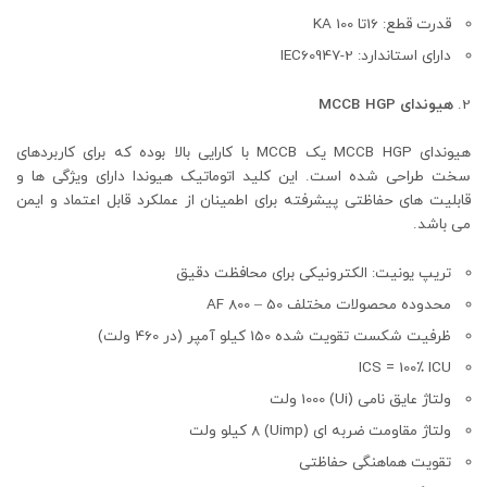
قدرت قطع: 16تا 100 KA
دارای استاندارد: IEC60947-2
هیوندای MCCB HGP
هیوندای MCCB HGP یک MCCB با کارایی بالا بوده که برای کاربردهای
سخت طراحی شده است. این کلید اتوماتیک هیوندا دارای ویژگی ها و
قابلیت های حفاظتی پیشرفته برای اطمینان از عملکرد قابل اعتماد و ایمن
می باشد.
تریپ یونیت: الکترونیکی برای محافظت دقیق
محدوده محصولات مختلف 50 – 800 AF
ظرفیت شکست تقویت شده 150 کیلو آمپر (در 460 ولت)
ICS = 100٪ ICU
ولتاژ عایق نامی (Ui) 1000 ولت
ولتاژ مقاومت ضربه ای (Uimp) 8 کیلو ولت
تقویت هماهنگی حفاظتی