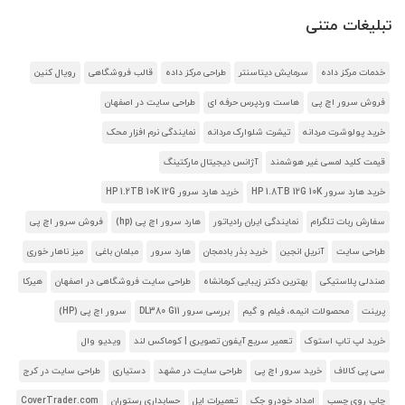
تبلیغات متنی
خدمات مرکز داده
سرمایش دیتاسنتر
طراحی مرکز داده
قالب فروشگاهی
رویال کنین
فروش سرور اچ پی
هاست وردپرس حرفه ای
طراحی سایت در اصفهان
خرید پولوشرت مردانه
تیشرت شلوارک مردانه
نمایندگی نرم افزار محک
قیمت کلید لمسی غیر هوشمند
آژانس دیجیتال مارکتینگ
خرید هارد سرور HP 1.8TB 12G 10K
خرید هارد سرور HP 1.2TB 10K 12G
سفارش ربات تلگرام
نمایندگی ایران رادیاتور
هارد سرور اچ پی (hp)
فروش سرور اچ پی
طراحی سایت
آنریل انجین
خرید بذر بادمجان
هارد سرور
مبلمان باغی
میز ناهار خوری
صندلی پلاستیکی
بهترین دکتر زیبایی کرمانشاه
طراحی سایت فروشگاهی در اصفهان
هیرکا
پرینت
محصولات انیمه، فیلم و گیم
بررسی سرور DL380 G11
سرور اچ پی (HP)
خرید لپ تاپ استوک
تعمیر سریع آیفون تصویری | کوماکس لند
ویدیو وال
سی پی کالاف
خرید سرور اچ پی
طراحی سایت در مشهد
دستیاری
طراحی سایت در کرج
چاپ روی چسب
امداد خودرو جک
تعمیرات اپل
حسابداری رستوران
CoverTrader.com