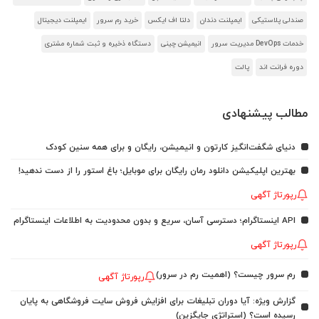
صندلی پلاستیکی
ایمپلنت دندان
دلتا اف ایکس
خرید رم سرور
ایمپلنت دیجیتال
خدمات DevOps مدیریت سرور
انیمیشن چینی
دستگاه ذخیره و ثبت شماره مشتری
دوره فرانت اند
پالت
مطالب پیشنهادی
دنیای شگفت‌انگیز کارتون و انیمیشن، رایگان و برای همه سنین کودک
بهترین اپلیکیشن دانلود رمان رایگان برای موبایل؛ باغ استور را از دست ندهید!
رپورتاژ آگهی
API اینستاگرام؛ دسترسی آسان، سریع و بدون محدودیت به اطلاعات اینستاگرام
رپورتاژ آگهی
رم سرور چیست؟ (اهمیت رم در سرور)
رپورتاژ آگهی
گزارش ویژه: آیا دوران تبلیغات برای افزایش فروش سایت فروشگاهی به پایان
رسیده است؟ (استراتژی جایگزین)