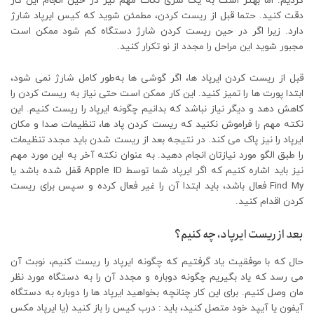
کردیم. اما بهتر است به یک سری نکات مهم نیز در حین انجام این کار
دقت کنید. حتما قبل از ریست کردن، مطمئن شوید که کیس ایرپاد شارژ
دارد. زیرا اگر در حین ریست کردن شارژ دستگاه کم شود ممکن است
مجبور شوید این مراحل را مجدد از نو تکرار کنید.
قبل از ریست کردن ایرپاد ها، اگر گوشی ها به‌طور کامل شارژ نمی شود،
ابتدا پورت ها را تمیز کنید. این کار ممکن است حتی نیاز به ریست کردن را
کاهش دهد و دیگر نیاز نباشد که بدانیم چگونه ایرپاد را ریست کنیم. این
نکته مهم را فراموش نکنید که ریست کردن پاد ها، تنظیمات صدا و مکان
ایرپاد را نیز پاک می کند. در نتیجه بعد از ریست شدن باید مجدد تنظیمات
را طبق الگو مورد نیازتان انجام دهید. به عنوان نکته آخر به این مورد مهم
نیز باید اشاره کنیم که اگر ایرپاد شما توسط Apple ID قفل شده باشد یا
Find My فعال باشد، باید ابتدا آن را غیر فعال کرده و سپس برای ریست
کردن اقدام کنید.
بعد از ریست ایرپاد، چه کنیم؟
حال که با موفقیت یاد گرفتیم که چگونه ایرپاد را ریست کنیم، نوبت آن
می رسد که یاد بگیریم چگونه دوباره و مجدد آن را به دستگاه مورد نظر
مان وصل کنیم. برای این کار چنانچه بخواهید ایرپاد ها را دوباره به دستگاه
آیفون یا آیپد خود متصل کنید، باید : درب کیس را باز کنید (یا ایرپاد مکس