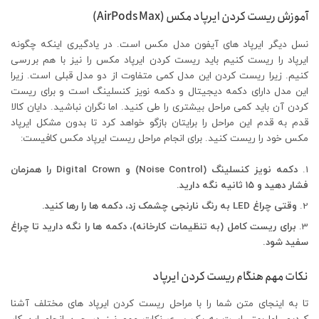
آموزش ریست کردن ایرپاد مکس (AirPods Max)
نسل دیگر ایرپاد های آیفون مدل مکس است. در یادگیری اینکه چگونه
ایرپاد را ریست کنیم باید ریست کردن ایرپاد مکس را نیز با هم بررسی
کنیم. زیرا ریست کردن این مدل کمی متفاوت از دو مدل قبلی است. زیرا
این مدل دارای دکمه دیجیتال و دکمه نویز کنسلینگ است و برای ریست
کردن آن باید کمی مراحل بیشتری را طی کنید. اما نگران نباشید. دایان کالا
قدم به قدم این مراحل را برایتان بازگو خواهد کرد تا بدون مشکل ایرپاد
مکس خود را ریست کنید. برای انجام مراحل ریست ایرپاد مکس کافیست:
دکمه نویز کنسلینگ (Noise Control) و Digital Crown را همزمان
فشار دهید و ۱۵ ثانیه نگه دارید.
وقتی چراغ LED به رنگ نارنجی چشمک زد، دکمه ها را رها کنید.
برای ریست کامل (به تنظیمات کارخانه)، دکمه ها را نگه دارید تا چراغ
سفید شود.
نکات مهم هنگام ریست کردن ایرپاد
تا به اینجای متن شما را با مراحل ریست کردن ایرپاد های مختلف آشنا