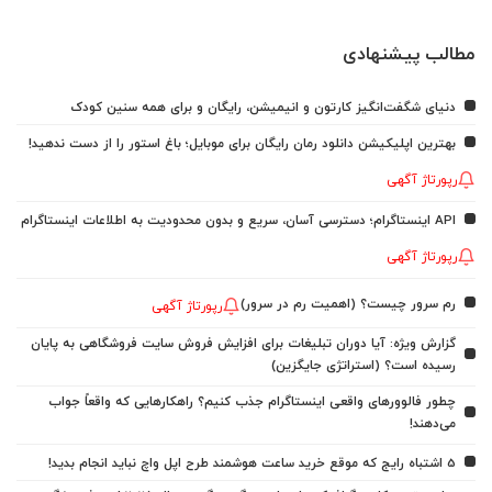
مطالب پیشنهادی
دنیای شگفت‌انگیز کارتون و انیمیشن، رایگان و برای همه سنین کودک
بهترین اپلیکیشن دانلود رمان رایگان برای موبایل؛ باغ استور را از دست ندهید!
رپورتاژ آگهی
API اینستاگرام؛ دسترسی آسان، سریع و بدون محدودیت به اطلاعات اینستاگرام
رپورتاژ آگهی
رم سرور چیست؟ (اهمیت رم در سرور)
رپورتاژ آگهی
گزارش ویژه: آیا دوران تبلیغات برای افزایش فروش سایت فروشگاهی به پایان
رسیده است؟ (استراتژی جایگزین)
چطور فالوورهای واقعی اینستاگرام جذب کنیم؟ راهکارهایی که واقعاً جواب
می‌دهند!
5 اشتباه رایج که موقع خرید ساعت هوشمند طرح اپل واچ نباید انجام بدید!