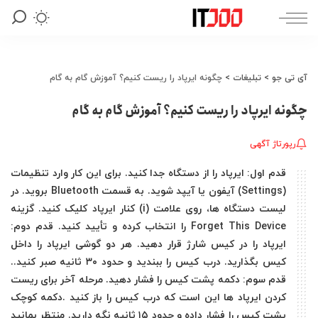
آی تی جو
>
تبلیغات
>
چگونه ایرپاد را ریست کنیم؟ آموزش گام به گام
چگونه ایرپاد را ریست کنیم؟ آموزش گام به گام
رپورتاژ آگهی
قدم اول: ایرپاد را از دستگاه جدا کنید. برای این کار وارد تنظیمات
(Settings) آیفون یا آیپد شوید. به قسمت Bluetooth بروید. در
لیست دستگاه ها، روی علامت (i) کنار ایرپاد کلیک کنید. گزینه
Forget This Device را انتخاب کرده و تأیید کنید. قدم دوم:
ایرپاد را در کیس شارژ قرار دهید. هر دو گوشی ایرپاد را داخل
کیس بگذارید. درب کیس را ببندید و حدود ۳۰ ثانیه صبر کنید..
قدم سوم: دکمه پشت کیس را فشار دهید. مرحله آخر برای ریست
کردن ایرپاد ها این است که درب کیس را باز کنید .دکمه کوچک
پشت کیس را فشار داده و حدود ۱۵ ثانیه نگه دارید. منتظر بمانید