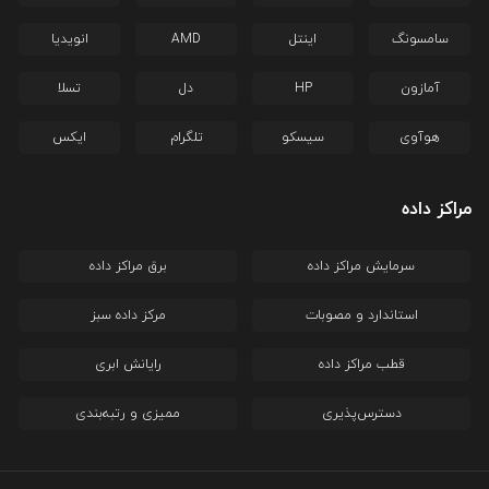
سامسونگ
اینتل
AMD
انویدیا
آمازون
HP
دل
تسلا
هوآوی
سیسکو
تلگرام
ایکس
مراکز داده
سرمایش مراکز داده
برق مراکز داده
استاندارد و مصوبات
مرکز داده سبز
قطب مراکز داده
رایانش ابری
دسترس‌پذیری
ممیزی و رتبه‌بندی