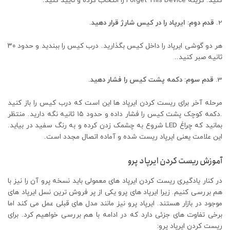
کنید. گزینه Forget This Device را انتخاب کرده و تأیید کنید.
قدم دوم: ایرپاد را در کیس شارژ قرار دهید.
هر دو گوشی ایرپاد را داخل کیس بگذارید. درب کیس را ببندید و حدود ۳۰
ثانیه صبر کنید..
قدم سوم: دکمه پشت کیس را فشار دهید.
مرحله آخر برای ریست کردن ایرپاد ها این است که درب کیس را باز کنید
.دکمه کوچک پشت کیس را فشار داده و حدود ۱۵ ثانیه نگه دارید. منتظر
بمانید که چراغ LED شروع به چشمک زدن کرده و به رنگ سفید در بیاید.
این علامت یعنی ایرپاد ریست شده و آماده اتصال مجدد است.
آموزش ریست کردن ایرپاد پرو
در کنار یادگیری ریست کردن ایرپاد های معمولی باید نسخه پرو آن را نیز با
هم بررسی کنیم. زیرا ایرپاد های پرو یکی از پر فروش ترین نسل ایرپاد های
موجود در بازار هستند. ایرپاد پرو نیز مانند مدل های قبلی عمل می کند اما
برخی تفاوت های جزئی دارد که در ادامه با هم بررسی خواهیم کرد. برای
ریست کردن ایرپاد پرو: