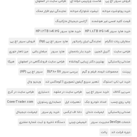
فروش سرور اچ پی
هاست وردپرس حرفه ای
طراحی سایت در اصفهان
خرید پولوشرت مردانه
تیشرت شلوارک مردانه
نمایندگی نرم افزار محک
قیمت کلید لمسی غیر هوشمند
آژانس دیجیتال مارکتینگ
خرید هارد سرور HP 1.8TB 12G 10K
خرید هارد سرور HP 1.2TB 10K 12G
سفارش ربات تلگرام
نمایندگی ایران رادیاتور
هارد سرور اچ پی (hp)
فروش سرور اچ پی
طراحی سایت
آنریل انجین
خرید بذر بادمجان
هارد سرور
مبلمان باغی
میز ناهار خوری
صندلی پلاستیکی
بهترین دکتر زیبایی کرمانشاه
طراحی سایت فروشگاهی در اصفهان
هیرکا
پرینت
محصولات انیمه، فیلم و گیم
بررسی سرور DL380 G11
سرور اچ پی (HP)
خرید لپ تاپ استوک
تعمیر سریع آیفون تصویری | کوماکس لند
ویدیو وال
سی پی کالاف
خرید سرور اچ پی
طراحی سایت در مشهد
دستیاری
طراحی سایت در کرج
چاپ روی چسب
امداد خودرو جک
تعمیرات اپل
حسابداری رستوران
CoverTrader.com
صندلی پلاستیکی
ایمپلنت دندان
دلتا اف ایکس
خرید رم سرور
ایمپلنت دیجیتال
خدمات DevOps مدیریت سرور
انیمیشن چینی
دستگاه ذخیره و ثبت شماره مشتری
دوره فرانت اند
پالت