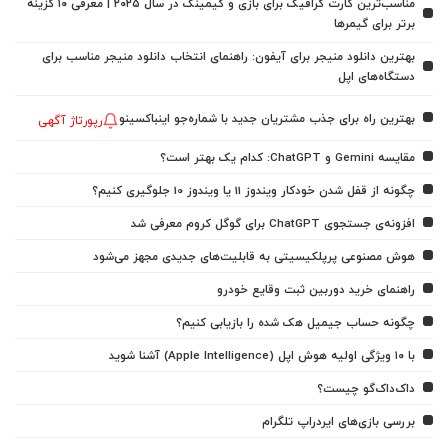
مناسب‌ترین کارت گرافیک برای بازی و گیمینگ در سال ۲۰۲۵ | معرفی ۱۰ گزینه
برتر برای گیمرها
بهترین دانلود منیجر برای آیفون: راهنمای انتخاب دانلود منیجر مناسب برای
دستگاه‌های اپل
بهترین راه برای جذب مشتریان جدید با شماره‌جو اینباکسینو
رپورتاژ آگهی
مقایسه Gemini و ChatGPT: کدام یک بهتر است؟
چگونه از قفل شدن خودکار ویندوز 11 یا ویندوز 10 جلوگیری کنیم؟
افزونه‌ی جستجوی ChatGPT برای گوگل کروم معرفی شد
هوش مصنوعی پرپلکیسیتی به قابلیت‌های جدیدی مجهز می‌شود
راهنمای خرید دوربین ثبت وقایع خودرو
چگونه حساب جیمیل هک شده را بازیابی کنیم؟
با ۱۰ ویژگی اولیه هوش اپل (Apple Intelligence) آشنا شوید
داک‌داک‌گو چیست؟
بررسی بازی‌های ایردراپ تلگرام