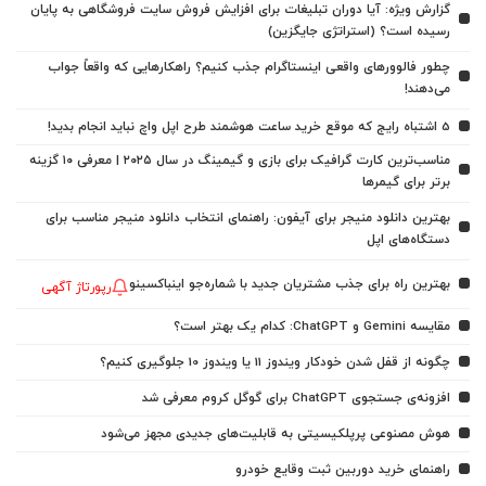
گزارش ویژه: آیا دوران تبلیغات برای افزایش فروش سایت فروشگاهی به پایان
رسیده است؟ (استراتژی جایگزین)
چطور فالوورهای واقعی اینستاگرام جذب کنیم؟ راهکارهایی که واقعاً جواب
می‌دهند!
5 اشتباه رایج که موقع خرید ساعت هوشمند طرح اپل واچ نباید انجام بدید!
مناسب‌ترین کارت گرافیک برای بازی و گیمینگ در سال ۲۰۲۵ | معرفی ۱۰ گزینه
برتر برای گیمرها
بهترین دانلود منیجر برای آیفون: راهنمای انتخاب دانلود منیجر مناسب برای
دستگاه‌های اپل
بهترین راه برای جذب مشتریان جدید با شماره‌جو اینباکسینو
رپورتاژ آگهی
مقایسه Gemini و ChatGPT: کدام یک بهتر است؟
چگونه از قفل شدن خودکار ویندوز 11 یا ویندوز 10 جلوگیری کنیم؟
افزونه‌ی جستجوی ChatGPT برای گوگل کروم معرفی شد
هوش مصنوعی پرپلکیسیتی به قابلیت‌های جدیدی مجهز می‌شود
راهنمای خرید دوربین ثبت وقایع خودرو