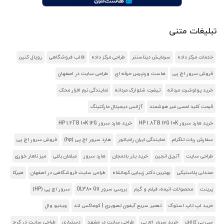
تبلیغات متنی
خدمات مرکز داده
سرمایش دیتاسنتر
طراحی مرکز داده
قالب فروشگاهی
رویال کنین
فروش سرور اچ پی
هاست وردپرس حرفه ای
طراحی سایت در اصفهان
خرید پولوشرت مردانه
تیشرت شلوارک مردانه
نمایندگی نرم افزار محک
قیمت کلید لمسی غیر هوشمند
آژانس دیجیتال مارکتینگ
خرید هارد سرور HP 1.8TB 12G 10K
خرید هارد سرور HP 1.2TB 10K 12G
سفارش ربات تلگرام
نمایندگی ایران رادیاتور
هارد سرور اچ پی (hp)
فروش سرور اچ پی
طراحی سایت
آنریل انجین
خرید بذر بادمجان
هارد سرور
مبلمان باغی
میز ناهار خوری
صندلی پلاستیکی
بهترین دکتر زیبایی کرمانشاه
طراحی سایت فروشگاهی در اصفهان
هیرکا
پرینت
محصولات انیمه، فیلم و گیم
بررسی سرور DL380 G11
سرور اچ پی (HP)
خرید لپ تاپ استوک
تعمیر سریع آیفون تصویری | کوماکس لند
ویدیو وال
سی پی کالاف
خرید سرور اچ پی
طراحی سایت در مشهد
دستیاری
طراحی سایت در کرج