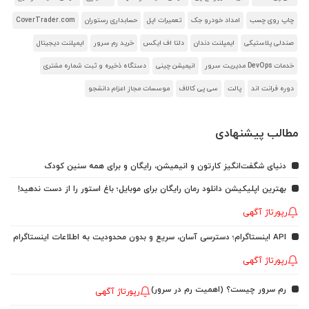
چاپ روی چسب
امداد خودرو جک
تعمیرات اپل
حسابداری رستوران
CoverTrader.com
صندلی پلاستیکی
ایمپلنت دندان
دلتا اف ایکس
خرید رم سرور
ایمپلنت دیجیتال
خدمات DevOps مدیریت سرور
انیمیشن چینی
دستگاه ذخیره و ثبت شماره مشتری
دوره فرانت اند
پالت
سی پی کالاف
موسسات مجاز اعزام دانشجو
مطالب پیشنهادی
دنیای شگفت‌انگیز کارتون و انیمیشن، رایگان و برای همه سنین کودک
بهترین اپلیکیشن دانلود رمان رایگان برای موبایل؛ باغ استور را از دست ندهید!
رپورتاژ آگهی
API اینستاگرام؛ دسترسی آسان، سریع و بدون محدودیت به اطلاعات اینستاگرام
رپورتاژ آگهی
رم سرور چیست؟ (اهمیت رم در سرور)
رپورتاژ آگهی