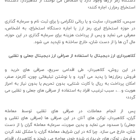
دستگاه رمز ارزها وجود دارد یا اشخاص می توانند، از کلاهبردار، دستگاه
استخراج رمزارز، اجاره کنند؛
سپس، کلاهبردار، سایت و یا رباتی تلگرامی را برای ثبت نام و سرمایه گذاری
در حوزه استخراج ابری رمز ارز یا اجاره دستگاه استخراج، به اشخاص،
معرفی می نماید و پس از پرداخت هزینه برای سرمایه گذاری در این حوزه،
مال آن ها را از دست شان، خارج ساخته و ناپدید می شود.
کلاهبرداری ارز دیجیتال با استفاده از صرافی ارز دیجیتال جعلی و تقلبی
در این روش، کلاهبردار، طی اقدامی سریع، صرافی‌ های خرید و
فروش رمزارزها را پدید می آورد و با نوشتن تبلیغاتی چون، کارمزد صفر،
امکان پرداخت به ریال با کارت شتابی، بدون تحریم یا بدون نیاز به احراز
هویت و…، سبب ترغیب افراد به استفاده از صرافی های جعلی و تقلبی می
گردد؛
پس از انجام معاملات در صرافی های تقلبی توسط معامله
گران، کلاهبردار، توکن‌ های آنان در این صرافی‌ ها (صرافی های تقلبی و
جعلی) را مسدود می نماید و بدین صورت، سرمایه معامله‌ گران را از دست
شان، خارج می سازد. چرا که در این شرایط، معامله گران، با مشکل نقد کردن
و فروش توکن های خریداری شده خود، مواجه می شوند و کلاهبردار، اقدام