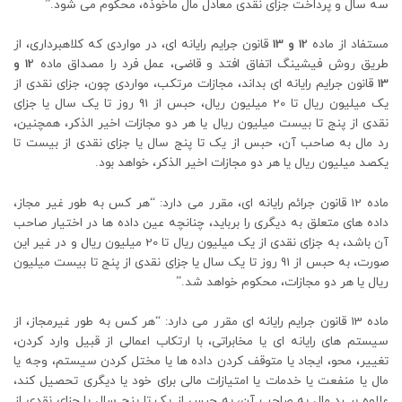
سه سال و پرداخت جزای نقدی معادل مال ماخوذه، محکوم می شود.”
مستفاد از ماده
12 و 13
قانون جرایم رایانه ای، در مواردی که کلاهبرداری، از
طریق روش فیشینگ اتفاق افتد و قاضی، عمل فرد را مصداق ماده
12 و
13
قانون جرایم رایانه ای بداند، مجازات مرتکب، مواردی چون، جزای نقدی از
یک میلیون ریال تا 20 میلیون ریال، حبس از 91 روز تا یک سال یا جزای
نقدی از پنج تا بیست میلیون ریال یا هر دو مجازات اخیر الذکر، همچنین،
رد مال به صاحب آن، حبس از یک تا پنج سال یا جزای نقدی از بیست تا
یکصد میلیون ریال یا هر دو مجازات اخیر الذکر، خواهد بود.
ماده 12 قانون جرائم رایانه ای، مقرر می دارد: “هر کس به طور غیر مجاز،
داده‌ های متعلق به دیگری را برباید، چنانچه عین داده ها در اختیار صاحب
آن باشد، به جزای نقدی از یک میلیون ریال تا 20 میلیون ریال و در غیر این
صورت، به حبس از 91 روز تا یک سال یا جزای نقدی از پنج تا بیست میلیون
ریال یا هر دو مجازات، محکوم خواهد شد.”
ماده 13 قانون جرایم رایانه ای مقرر می دارد: “هر کس به طور غیرمجاز، از
سیستم های رایانه ای یا مخابراتی، با ارتکاب اعمالی از قبیل وارد کردن،
تغییر، محو، ایجاد یا متوقف کردن داده‌ ها یا مختل کردن سیستم، وجه یا
مال یا منفعت یا خدمات یا امتیازات مالی برای خود یا دیگری تحصیل کند،
علاوه بر رد مال به صاحب آن، به حبس از یک تا پنج سال یا جزای نقدی از