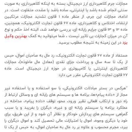
مجازات جرم کلاهبرداری ارز دیجیتال، بسته به اینکه کلاهبرداری، به صورت
سنتی انجام شده باشد یا اینترنتی، ساده باشد یا مشدد، متفاوت است. در
ادامه، مجازات این جرم، از منظر ماده 1 قانون تشدید مجازات مرتکبین
ارتشاء، اختلاس و کلاهبرداری، ماده 67 قانون تجارت الکترونیک، همچنین،
ماده 12 و 13 قانون جرایم رایانه ای، بررسی خواهد شد، البته اخذ حکم و نوع
آن در میزان کجارات بی تاثیر نیست ، شما میتوانید به کمک
بهترین وکیل
یزد
در این زمینه به نتیجه مطلوب برسید.
مستفاد از ماده 67 قانون تجارت الکترونیک، رد مال به صاحبان اموال، حبس
از یک تا سه سال و پرداخت جزای نقدی (معادل مال ماخوذه)، مجازات
کلاهبرداری اینترنتی یا کامپیوتری در حوزه ارز دیجیتال است. ماده
67 قانون تجارت الکترونیکی مقرر می دارد:
“هرکس در بستر مبادلات الکترونیکی، با سو استفاده و یا استفاده غیر
مجاز از «داده‌ پیام»ها، برنامه‌ ها و سیستم‌ های رایانه‌ ای و وسائل ارتباط از
راه دور و ارتکاب افعالی نظیر ورود، محو، توقف «داده‌ پیام»، مداخله در
عملکرد برنامه یا سیستم رایانه‌ ای و غیره، دیگران را بفریبد و یا سبب
گمراهی سیستم‌ های پردازش خودکار و نظائر آن شود و از این طریق، برای
خود یا دیگری وجوه، اموال یا امتیازات مالی تحصیل کند و اموال دیگران را
ببرد، مجرم محسوب و علاوه بر رد مال به صاحبان اموال، به حبس از یک تا