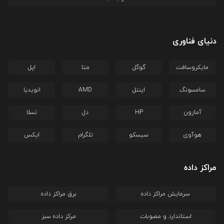
دنیای فناوری
مایکروسافت
گوگل
متا
اپل
سامسونگ
اینتل
AMD
انویدیا
آمازون
HP
دل
تسلا
هوآوی
سیسکو
تلگرام
ایکس
مراکز داده
سرمایش مراکز داده
برق مراکز داده
استاندارد و مصوبات
مرکز داده سبز