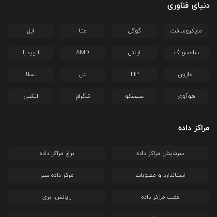
دنیای فناوری
مایکروسافت
گوگل
متا
اپل
سامسونگ
اینتل
AMD
انویدیا
آمازون
HP
دل
تسلا
هوآوی
سیسکو
تلگرام
ایکس
مراکز داده
سرمایش مراکز داده
برق مراکز داده
استاندارد و مصوبات
مرکز داده سبز
قطب مراکز داده
رایانش ابری