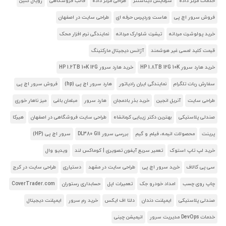
خدمات مرکز داده
سرمایش دیتاسنتر
طراحی مرکز داده
قالب فروشگاهی
رویال کنین
فروش سرور اچ پی
هاست وردپرس حرفه ای
طراحی سایت در اصفهان
خرید پولوشرت مردانه
تیشرت شلوارک مردانه
نمایندگی نرم افزار محک
قیمت کلید لمسی غیر هوشمند
آژانس دیجیتال مارکتینگ
خرید هارد سرور HP 1.8TB 12G 10K
خرید هارد سرور HP 1.2TB 10K 12G
سفارش ربات تلگرام
نمایندگی ایران رادیاتور
هارد سرور اچ پی (hp)
فروش سرور اچ پی
طراحی سایت
آنریل انجین
خرید بذر بادمجان
هارد سرور
مبلمان باغی
میز ناهار خوری
صندلی پلاستیکی
بهترین دکتر زیبایی کرمانشاه
طراحی سایت فروشگاهی در اصفهان
هیرکا
پرینت
محصولات انیمه، فیلم و گیم
بررسی سرور DL380 G11
سرور اچ پی (HP)
خرید لپ تاپ استوک
تعمیر سریع آیفون تصویری | کوماکس لند
ویدیو وال
سی پی کالاف
خرید سرور اچ پی
طراحی سایت در مشهد
دستیاری
طراحی سایت در کرج
چاپ روی چسب
امداد خودرو جک
تعمیرات اپل
حسابداری رستوران
CoverTrader.com
صندلی پلاستیکی
ایمپلنت دندان
دلتا اف ایکس
خرید رم سرور
ایمپلنت دیجیتال
خدمات DevOps مدیریت سرور
انیمیشن چینی