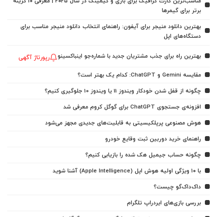
مناسب‌ترین کارت گرافیک برای بازی و گیمینگ در سال ۲۰۲۵ | معرفی ۱۰ گزینه
برتر برای گیمرها
بهترین دانلود منیجر برای آیفون: راهنمای انتخاب دانلود منیجر مناسب برای
دستگاه‌های اپل
بهترین راه برای جذب مشتریان جدید با شماره‌جو اینباکسینو
رپورتاژ آگهی
مقایسه Gemini و ChatGPT: کدام یک بهتر است؟
چگونه از قفل شدن خودکار ویندوز 11 یا ویندوز 10 جلوگیری کنیم؟
افزونه‌ی جستجوی ChatGPT برای گوگل کروم معرفی شد
هوش مصنوعی پرپلکیسیتی به قابلیت‌های جدیدی مجهز می‌شود
راهنمای خرید دوربین ثبت وقایع خودرو
چگونه حساب جیمیل هک شده را بازیابی کنیم؟
با ۱۰ ویژگی اولیه هوش اپل (Apple Intelligence) آشنا شوید
داک‌داک‌گو چیست؟
بررسی بازی‌های ایردراپ تلگرام