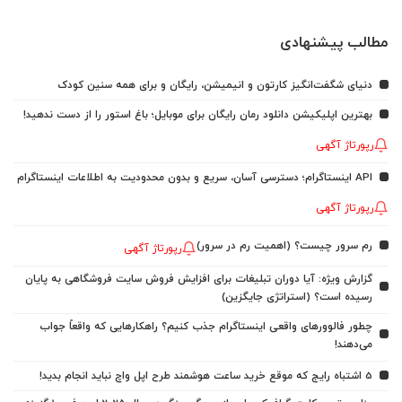
مطالب پیشنهادی
دنیای شگفت‌انگیز کارتون و انیمیشن، رایگان و برای همه سنین کودک
بهترین اپلیکیشن دانلود رمان رایگان برای موبایل؛ باغ استور را از دست ندهید!
رپورتاژ آگهی
API اینستاگرام؛ دسترسی آسان، سریع و بدون محدودیت به اطلاعات اینستاگرام
رپورتاژ آگهی
رم سرور چیست؟ (اهمیت رم در سرور)
رپورتاژ آگهی
گزارش ویژه: آیا دوران تبلیغات برای افزایش فروش سایت فروشگاهی به پایان
رسیده است؟ (استراتژی جایگزین)
چطور فالوورهای واقعی اینستاگرام جذب کنیم؟ راهکارهایی که واقعاً جواب
می‌دهند!
5 اشتباه رایج که موقع خرید ساعت هوشمند طرح اپل واچ نباید انجام بدید!