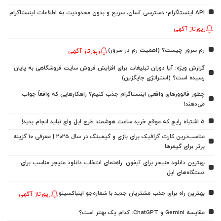
API اینستاگرام؛ دسترسی آسان، سریع و بدون محدودیت به اطلاعات اینستاگرام
رپورتاژ آگهی
رم سرور چیست؟ (اهمیت رم در سرور)
رپورتاژ آگهی
گزارش ویژه: آیا دوران تبلیغات برای افزایش فروش سایت فروشگاهی به پایان
رسیده است؟ (استراتژی جایگزین)
چطور فالوورهای واقعی اینستاگرام جذب کنیم؟ راهکارهایی که واقعاً جواب
می‌دهند!
5 اشتباه رایج که موقع خرید ساعت هوشمند طرح اپل واچ نباید انجام بدید!
مناسب‌ترین کارت گرافیک برای بازی و گیمینگ در سال ۲۰۲۵ | معرفی ۱۰ گزینه
برتر برای گیمرها
بهترین دانلود منیجر برای آیفون: راهنمای انتخاب دانلود منیجر مناسب برای
دستگاه‌های اپل
بهترین راه برای جذب مشتریان جدید با شماره‌جو اینباکسینو
رپورتاژ آگهی
مقایسه Gemini و ChatGPT: کدام یک بهتر است؟