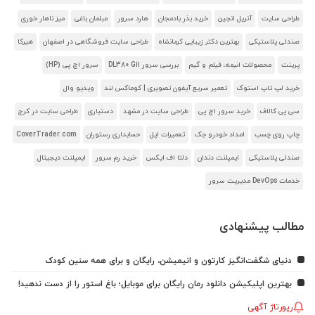
طراحی سایت
آنریل انجین
خرید بذر بادمجان
هارد سرور
مبلمان باغی
میز ناهار خوری
صندلی پلاستیکی
بهترین دکتر زیبایی کرمانشاه
طراحی سایت فروشگاهی در اصفهان
هیرکا
پرینت
محصولات انیمه، فیلم و گیم
بررسی سرور DL380 G11
سرور اچ پی (HP)
خرید لپ تاپ استوک
تعمیر سریع آیفون تصویری | کوماکس لند
ویدیو وال
سی پی کالاف
خرید سرور اچ پی
طراحی سایت در مشهد
دستیاری
طراحی سایت در کرج
چاپ روی چسب
امداد خودرو جک
تعمیرات اپل
حسابداری رستوران
CoverTrader.com
صندلی پلاستیکی
ایمپلنت دندان
دلتا اف ایکس
خرید رم سرور
ایمپلنت دیجیتال
خدمات DevOps مدیریت سرور
مطالب پیشنهادی
دنیای شگفت‌انگیز کارتون و انیمیشن، رایگان و برای همه سنین کودک
بهترین اپلیکیشن دانلود رمان رایگان برای موبایل؛ باغ استور را از دست ندهید!
رپورتاژ آگهی