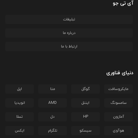
آی تی جو
تبلیغات
درباره ما
ارتباط با ما
دنیای فناوری
مایکروسافت
گوگل
متا
اپل
سامسونگ
اینتل
AMD
انویدیا
آمازون
HP
دل
تسلا
هوآوی
سیسکو
تلگرام
ایکس