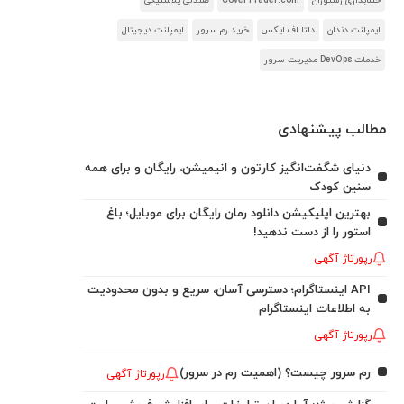
حسابداری رستوران
CoverTrader.com
صندلی پلاستیکی
ایمپلنت دندان
دلتا اف ایکس
خرید رم سرور
ایمپلنت دیجیتال
خدمات DevOps مدیریت سرور
مطالب پیشنهادی
دنیای شگفت‌انگیز کارتون و انیمیشن، رایگان و برای همه
سنین کودک
بهترین اپلیکیشن دانلود رمان رایگان برای موبایل؛ باغ
استور را از دست ندهید!
رپورتاژ آگهی
API اینستاگرام؛ دسترسی آسان، سریع و بدون محدودیت
به اطلاعات اینستاگرام
رپورتاژ آگهی
رم سرور چیست؟ (اهمیت رم در سرور)
رپورتاژ آگهی