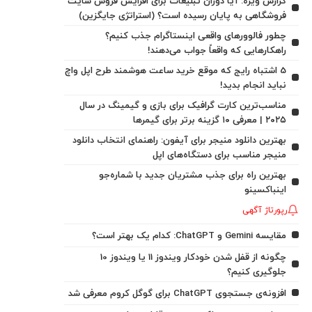
گزارش ویژه: آیا دوران تبلیغات برای افزایش فروش سایت
فروشگاهی به پایان رسیده است؟ (استراتژی جایگزین)
چطور فالوورهای واقعی اینستاگرام جذب کنیم؟
راهکارهایی که واقعاً جواب می‌دهند!
5 اشتباه رایج که موقع خرید ساعت هوشمند طرح اپل واچ
نباید انجام بدید!
مناسب‌ترین کارت گرافیک برای بازی و گیمینگ در سال
۲۰۲۵ | معرفی ۱۰ گزینه برتر برای گیمرها
بهترین دانلود منیجر برای آیفون: راهنمای انتخاب دانلود
منیجر مناسب برای دستگاه‌های اپل
بهترین راه برای جذب مشتریان جدید با شماره‌جو
اینباکسینو
رپورتاژ آگهی
مقایسه Gemini و ChatGPT: کدام یک بهتر است؟
چگونه از قفل شدن خودکار ویندوز 11 یا ویندوز 10
جلوگیری کنیم؟
افزونه‌ی جستجوی ChatGPT برای گوگل کروم معرفی شد