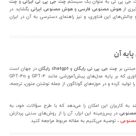
چت جی پی تی به عنوان یک سیستم
چت جی پی تی ایرانی
و
چت
یری از
هوش مصنوعی فارسی
و
هوش مصنوعی ایرانی
بگشاید. در
 و چالش‌های این فناوری، و نیز راهنمای دسترسی به آن در ایران
پایه آن
مبتنی بر
چت جی پی تی رایگان
و
chatgpt رایگان
در جهان است
که از مدل‌های پردازش زبان طبیعی بهره می‌برد. این فناوری که بر پایه مدل‌های پیش‌آموزشی مانند GPT-4 و GPT-4o
 تولید کرده و در حوزه‌های گوناگون از جمله نوشتن متون، ترجمه،
ه کاربران این امکان را می‌دهد که با طرح سؤالات خود، به
صنوعی
در پس‌زمینه این ابزار، آن را از روش‌های سنتی پردازش
صنوعی
، توصیه می‌کنیم به مقاله مربوط مراجعه کنید.