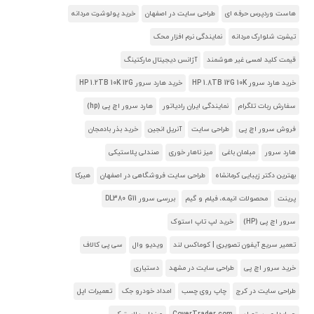
هاست وردپرس حرفه ای
طراحی سایت در اصفهان
خرید پولوشرت مردانه
تیشرت شلوارک مردانه
نمایندگی نرم افزار محک
قیمت کلید لمسی غیر هوشمند
آژانس دیجیتال مارکتینگ
خرید هارد سرور HP 1.8TB 12G 10K
خرید هارد سرور HP 1.2TB 10K 12G
سفارش ربات تلگرام
نمایندگی ایران رادیاتور
هارد سرور اچ پی (hp)
فروش سرور اچ پی
طراحی سایت
آنریل انجین
خرید بذر بادمجان
هارد سرور
مبلمان باغی
میز ناهار خوری
صندلی پلاستیکی
بهترین دکتر زیبایی کرمانشاه
طراحی سایت فروشگاهی در اصفهان
هیرکا
پرینت
محصولات انیمه، فیلم و گیم
بررسی سرور DL380 G11
سرور اچ پی (HP)
خرید لپ تاپ استوک
تعمیر سریع آیفون تصویری | کوماکس لند
ویدیو وال
سی پی کالاف
خرید سرور اچ پی
طراحی سایت در مشهد
دستیاری
طراحی سایت در کرج
چاپ روی چسب
امداد خودرو جک
تعمیرات اپل