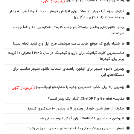
رم سرور چیست؟ (اهمیت رم در سرور)
رپورتاژ آگهی
گزارش ویژه: آیا دوران تبلیغات برای افزایش فروش سایت فروشگاهی به پایان
رسیده است؟ (استراتژی جایگزین)
چطور فالوورهای واقعی اینستاگرام جذب کنیم؟ راهکارهایی که واقعاً جواب
می‌دهند!
5 اشتباه رایج که موقع خرید ساعت هوشمند طرح اپل واچ نباید انجام بدید!
مناسب‌ترین کارت گرافیک برای بازی و گیمینگ در سال ۲۰۲۵ | معرفی ۱۰ گزینه
برتر برای گیمرها
بهترین دانلود منیجر برای آیفون: راهنمای انتخاب دانلود منیجر مناسب برای
دستگاه‌های اپل
بهترین راه برای جذب مشتریان جدید با شماره‌جو اینباکسینو
رپورتاژ آگهی
مقایسه Gemini و ChatGPT: کدام یک بهتر است؟
چگونه از قفل شدن خودکار ویندوز 11 یا ویندوز 10 جلوگیری کنیم؟
افزونه‌ی جستجوی ChatGPT برای گوگل کروم معرفی شد
هوش مصنوعی پرپلکیسیتی به قابلیت‌های جدیدی مجهز می‌شود