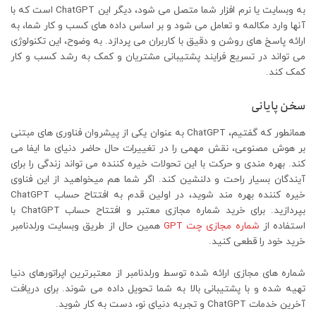
به وبسایت یا نرم افزار شما متصل می شود، دیگر این ChatGPT است که با
آنها وارد مکالمه و تعامل می شود و بر اساس داده های کسب و کار شما، به
ارائه پاسخ های روشن و دقیق با کاربران می پردازد. به وضوح، این تکنولوژی
می تواند در تسریع فرایند پشتیبانی مشتریان و کمک به رشد کسب و کار
کمک کند.
سخن پایانی
همانطور که گفتیم، ChatGPT به عنوان یکی از پیشروان فناوری های مبتنی
بر هوش مصنوعی، نقش مهمی را در تغییرات حال حاضر دنیای ما ایفا می
کند. بهره مندی و حرکت با این تحولات خیره کننده می تواند زندگی را برای
آیندگان بسیار راحت و دلنشین کند. اگر شما هم میخواهید از این فناوی
خیره کننده بهره مند شوید، در اولین قدم به افتتاح حساب ChatGPT
بپردازید. برای خرید شماره مجازی معتبر و افتتاح حساب ChatGPT با
استفاده از
شماره مجازی چت GPT
همین حال از طریق وبسایت ورلدنامبر
خرید خود را قطعی کنید.
شماره های مجازی ارائه شده توسط ورلدنامبر از معتبرترین اپراتورهای دنیا
تهیه شده و با پشتیبانی بالا به شما تحویل داده می شوند. برای دریافت
آخرین خدمات ChatGPT و تجربه دنیای نو، دست به کار شوید.