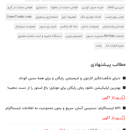
سی پی کالاف
خرید سرور اچ پی
طراحی سایت در مشهد
دستیاری
طراحی سایت در کرج
چاپ روی چسب
امداد خودرو جک
تعمیرات اپل
حسابداری رستوران
CoverTrader.com
صندلی پلاستیکی
ایمپلنت دندان
دلتا اف ایکس
خرید رم سرور
ایمپلنت دیجیتال
خدمات DevOps مدیریت سرور
انیمیشن چینی
دستگاه ذخیره و ثبت شماره مشتری
دوره فرانت اند
پالت
مطالب پیشنهادی
دنیای شگفت‌انگیز کارتون و انیمیشن، رایگان و برای همه سنین کودک
بهترین اپلیکیشن دانلود رمان رایگان برای موبایل؛ باغ استور را از دست ندهید!
رپورتاژ آگهی
API اینستاگرام؛ دسترسی آسان، سریع و بدون محدودیت به اطلاعات اینستاگرام
رپورتاژ آگهی