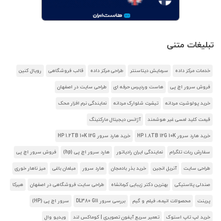
تبلیغات متنی
خدمات مرکز داده
سرمایش دیتاسنتر
طراحی مرکز داده
قالب فروشگاهی
رویال کنین
فروش سرور اچ پی
هاست وردپرس حرفه ای
طراحی سایت در اصفهان
خرید پولوشرت مردانه
تیشرت شلوارک مردانه
نمایندگی نرم افزار محک
قیمت کلید لمسی غیر هوشمند
آژانس دیجیتال مارکتینگ
خرید هارد سرور HP 1.8TB 12G 10K
خرید هارد سرور HP 1.2TB 10K 12G
سفارش ربات تلگرام
نمایندگی ایران رادیاتور
هارد سرور اچ پی (hp)
فروش سرور اچ پی
طراحی سایت
آنریل انجین
خرید بذر بادمجان
هارد سرور
مبلمان باغی
میز ناهار خوری
صندلی پلاستیکی
بهترین دکتر زیبایی کرمانشاه
طراحی سایت فروشگاهی در اصفهان
هیرکا
پرینت
محصولات انیمه، فیلم و گیم
بررسی سرور DL380 G11
سرور اچ پی (HP)
خرید لپ تاپ استوک
تعمیر سریع آیفون تصویری | کوماکس لند
ویدیو وال