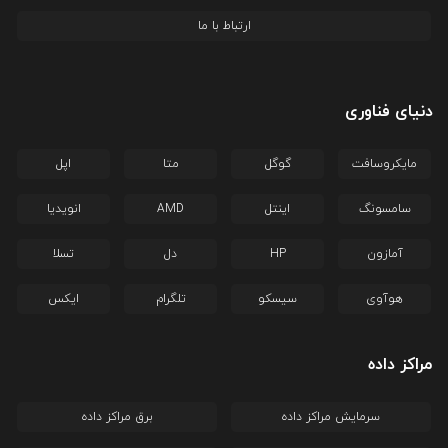
ارتباط با ما
دنیای فناوری
مایکروسافت
گوگل
متا
اپل
سامسونگ
اینتل
AMD
انویدیا
آمازون
HP
دل
تسلا
هوآوی
سیسکو
تلگرام
ایکس
مراکز داده
سرمایش مراکز داده
برق مراکز داده