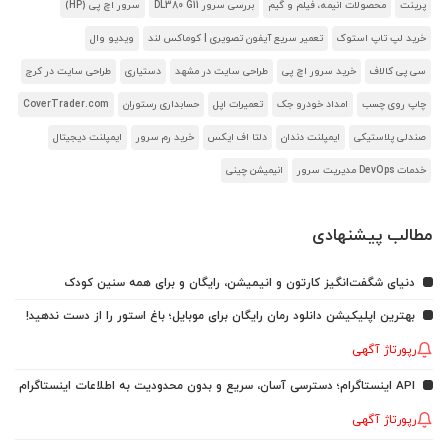
پرینت
محصولات انیمه، فیلم و گیم
بررسی سرور DL380 G11
سرور اچ پی (HP)
خرید لپ تاپ استوک
تعمیر سریع آیفون تصویری | کوماکس لند
ویدیو وال
سی پی کالاف
خرید سرور اچ پی
طراحی سایت در مشهد
دستیاری
طراحی سایت در کرج
چاپ روی چسب
امداد خودرو جک
تعمیرات اپل
حسابداری رستوران
CoverTrader.com
صندلی پلاستیکی
ایمپلنت دندان
دلتا اف ایکس
خرید رم سرور
ایمپلنت دیجیتال
خدمات DevOps مدیریت سرور
انیمیشن چینی
مطالب پیشنهادی
دنیای شگفت‌انگیز کارتون و انیمیشن، رایگان و برای همه سنین کودک
بهترین اپلیکیشن دانلود رمان رایگان برای موبایل؛ باغ استور را از دست ندهید!
رپورتاژ آگهی
API اینستاگرام؛ دسترسی آسان، سریع و بدون محدودیت به اطلاعات اینستاگرام
رپورتاژ آگهی