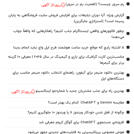
رم سرور چیست؟ (اهمیت رم در سرور)
رپورتاژ آگهی
گزارش ویژه: آیا دوران تبلیغات برای افزایش فروش سایت فروشگاهی به پایان
رسیده است؟ (استراتژی جایگزین)
چطور فالوورهای واقعی اینستاگرام جذب کنیم؟ راهکارهایی که واقعاً جواب
می‌دهند!
5 اشتباه رایج که موقع خرید ساعت هوشمند طرح اپل واچ نباید انجام بدید!
مناسب‌ترین کارت گرافیک برای بازی و گیمینگ در سال ۲۰۲۵ | معرفی ۱۰ گزینه
برتر برای گیمرها
بهترین دانلود منیجر برای آیفون: راهنمای انتخاب دانلود منیجر مناسب برای
دستگاه‌های اپل
بهترین راه برای جذب مشتریان جدید با شماره‌جو اینباکسینو
رپورتاژ آگهی
مقایسه Gemini و ChatGPT: کدام یک بهتر است؟
چگونه از قفل شدن خودکار ویندوز 11 یا ویندوز 10 جلوگیری کنیم؟
افزونه‌ی جستجوی ChatGPT برای گوگل کروم معرفی شد
هوش مصنوعی پرپلکیسیتی به قابلیت‌های جدیدی مجهز می‌شود