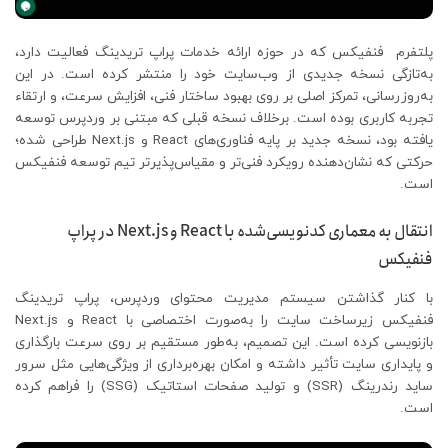
پلتفرم فنفیکس که در حوزه ارائه خدمات پراپ تریدینگ فعالیت دارد،
به‌تازگی نسخه جدیدی از وب‌سایت خود را منتشر کرده است. در این
به‌روزرسانی، تمرکز اصلی بر روی بهبود ساختار فنی، افزایش سرعت، و ارتقاء
تجربه کاربری بوده است. برخلاف نسخه قبلی که مبتنی بر وردپرس توسعه
یافته بود، نسخه جدید بر پایه فناوری‌های React و Next.js طراحی شده؛
حرکتی که نشان‌دهنده رویکرد فنی‌تر و مقیاس‌پذیرتر تیم توسعه فنفیکس
است.
انتقال به معماری کدنویسی‌شده با React و Next.js در پراپ
فنفیکس
با کنار گذاشتن سیستم مدیریت محتوای وردپرس، پراپ تریدینگ
فنفیکس زیرساخت سایت را به‌صورت اختصاصی با React و Next.js
بازنویسی کرده است. این تصمیم، به‌طور مستقیم بر روی سرعت بارگذاری
و پایداری سایت تأثیر داشته و امکان بهره‌برداری از ویژگی‌هایی مثل سرور
ساید رندرینگ (SSR) و تولید صفحات استاتیک (SSG) را فراهم کرده
است.