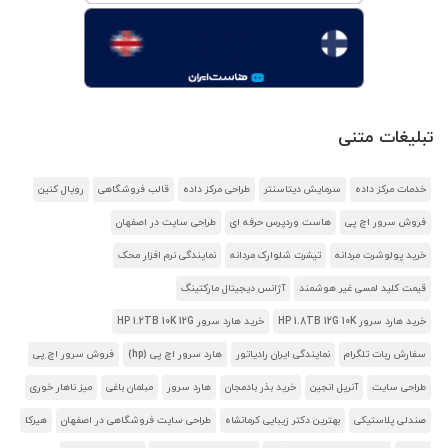
تبلیغات متنی
خدمات مرکز داده
سرمایش دیتاسنتر
طراحی مرکز داده
قالب فروشگاهی
رویال کنین
فروش سرور اچ پی
هاست وردپرس حرفه ای
طراحی سایت در اصفهان
خرید پولوشرت مردانه
تیشرت شلوارک مردانه
نمایندگی نرم افزار محک
قیمت کلید لمسی غیر هوشمند
آژانس دیجیتال مارکتینگ
خرید هارد سرور HP 1.8TB 12G 10K
خرید هارد سرور HP 1.2TB 10K 12G
سفارش ربات تلگرام
نمایندگی ایران رادیاتور
هارد سرور اچ پی (hp)
فروش سرور اچ پی
طراحی سایت
آنریل انجین
خرید بذر بادمجان
هارد سرور
مبلمان باغی
میز ناهار خوری
صندلی پلاستیکی
بهترین دکتر زیبایی کرمانشاه
طراحی سایت فروشگاهی در اصفهان
هیرکا