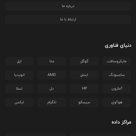
درباره ما
ارتباط با ما
دنیای فناوری
مایکروسافت
گوگل
متا
اپل
سامسونگ
اینتل
AMD
انویدیا
آمازون
HP
دل
تسلا
هوآوی
سیسکو
تلگرام
ایکس
مراکز داده