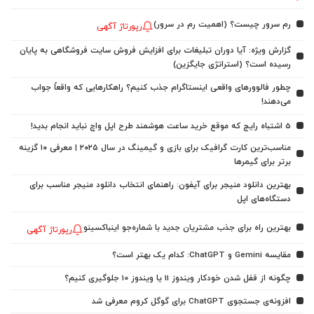
رم سرور چیست؟ (اهمیت رم در سرور)
رپورتاژ آگهی
گزارش ویژه: آیا دوران تبلیغات برای افزایش فروش سایت فروشگاهی به پایان
رسیده است؟ (استراتژی جایگزین)
چطور فالوورهای واقعی اینستاگرام جذب کنیم؟ راهکارهایی که واقعاً جواب
می‌دهند!
5 اشتباه رایج که موقع خرید ساعت هوشمند طرح اپل واچ نباید انجام بدید!
مناسب‌ترین کارت گرافیک برای بازی و گیمینگ در سال ۲۰۲۵ | معرفی ۱۰ گزینه
برتر برای گیمرها
بهترین دانلود منیجر برای آیفون: راهنمای انتخاب دانلود منیجر مناسب برای
دستگاه‌های اپل
بهترین راه برای جذب مشتریان جدید با شماره‌جو اینباکسینو
رپورتاژ آگهی
مقایسه Gemini و ChatGPT: کدام یک بهتر است؟
چگونه از قفل شدن خودکار ویندوز 11 یا ویندوز 10 جلوگیری کنیم؟
افزونه‌ی جستجوی ChatGPT برای گوگل کروم معرفی شد