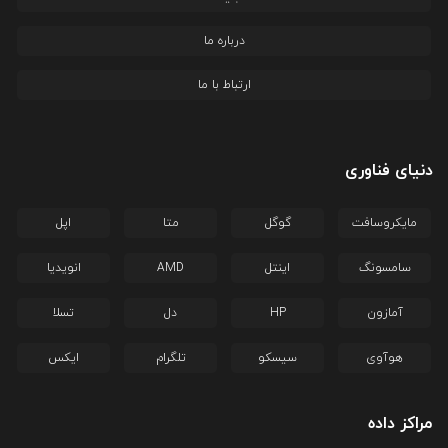
درباره ما
ارتباط با ما
دنیای فناوری
مایکروسافت
گوگل
متا
اپل
سامسونگ
اینتل
AMD
انویدیا
آمازون
HP
دل
تسلا
هوآوی
سیسکو
تلگرام
ایکس
مراکز داده