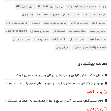
پرینت
محصولات انیمه، فیلم و گیم
بررسی سرور DL380 G11
سرور اچ پی (HP)
خرید لپ تاپ استوک
تعمیر سریع آیفون تصویری | کوماکس لند
ویدیو وال
سی پی کالاف
خرید سرور اچ پی
طراحی سایت در مشهد
دستیاری
طراحی سایت در کرج
چاپ روی چسب
امداد خودرو جک
تعمیرات اپل
حسابداری رستوران
CoverTrader.com
صندلی پلاستیکی
ایمپلنت دندان
دلتا اف ایکس
خرید رم سرور
ایمپلنت دیجیتال
خدمات DevOps مدیریت سرور
انیمیشن چینی
مطالب پیشنهادی
دنیای شگفت‌انگیز کارتون و انیمیشن، رایگان و برای همه سنین کودک
بهترین اپلیکیشن دانلود رمان رایگان برای موبایل؛ باغ استور را از دست ندهید!
رپورتاژ آگهی
API اینستاگرام؛ دسترسی آسان، سریع و بدون محدودیت به اطلاعات اینستاگرام
رپورتاژ آگهی