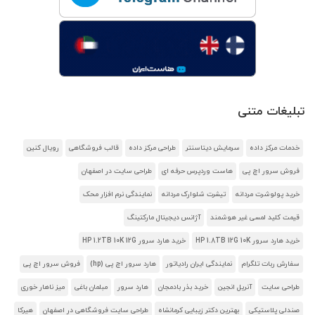
تبلیغات متنی
خدمات مرکز داده
سرمایش دیتاسنتر
طراحی مرکز داده
قالب فروشگاهی
رویال کنین
فروش سرور اچ پی
هاست وردپرس حرفه ای
طراحی سایت در اصفهان
خرید پولوشرت مردانه
تیشرت شلوارک مردانه
نمایندگی نرم افزار محک
قیمت کلید لمسی غیر هوشمند
آژانس دیجیتال مارکتینگ
خرید هارد سرور HP 1.8TB 12G 10K
خرید هارد سرور HP 1.2TB 10K 12G
سفارش ربات تلگرام
نمایندگی ایران رادیاتور
هارد سرور اچ پی (hp)
فروش سرور اچ پی
طراحی سایت
آنریل انجین
خرید بذر بادمجان
هارد سرور
مبلمان باغی
میز ناهار خوری
صندلی پلاستیکی
بهترین دکتر زیبایی کرمانشاه
طراحی سایت فروشگاهی در اصفهان
هیرکا