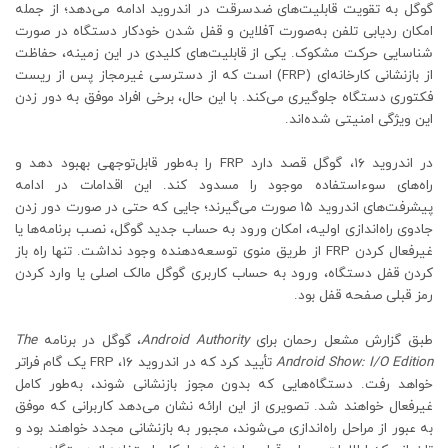
گوگل به تقویت قابلیت‌های ضدسرقت در اندروید ادامه می‌دهد؛ از جمله
امکان ردیابی تلفن به‌صورت آفلاین و قفل شدن خودکار دستگاه در صورت
شناسایی حرکت مشکوک. یکی از قابلیت‌های کلیدی در این زمینه، حفاظت
از بازنشانی کارخانه‌ای (FRP) است که از دسترسی غیرمجاز پس از ریست
فکتوری دستگاه جلوگیری می‌کند. با این حال، برخی افراد موفق به دور زدن
این ویژگی امنیتی شده‌اند.
در اندروید ۱۶، گوگل قصد دارد FRP را به‌طور قابل‌توجهی بهبود دهد و
راه‌های سوءاستفاده موجود را مسدود کند. این اقدامات در ادامه
پیشرفت‌های اندروید ۱۵ صورت می‌گیرند؛ جایی که حتی در صورت دور زدن
جادوی راه‌اندازی اولیه، امکان ورود به حساب جدید گوگل، نصب برنامه‌ها یا
غیرفعال کردن FRP از طریق منوی توسعه‌دهنده وجود نداشت. تنها راه باز
کردن قفل دستگاه، ورود به حساب کاربری گوگل مالک اصلی یا وارد کردن
رمز قبلی صفحه قفل بود.
طبق گزارش مشعل رحمان برای
Android Authority
، گوگل در برنامه
The
Android Show: I/O Edition
تأیید کرد که در اندروید ۱۶، FRP یک گام فراتر
خواهد رفت. دستگاه‌هایی که بدون مجوز بازنشانی شوند، به‌طور کامل
غیرفعال خواهند شد. تصویری از این ارائه نشان می‌دهد کاربرانی که موفق
به عبور از مراحل راه‌اندازی می‌شوند، مجبور به بازنشانی مجدد خواهند بود و