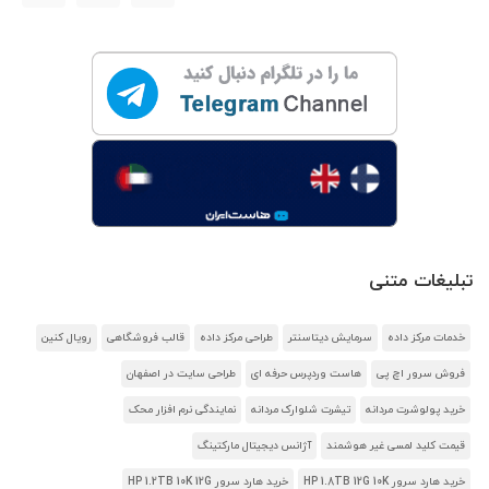
تبلیغات متنی
خدمات مرکز داده
سرمایش دیتاسنتر
طراحی مرکز داده
قالب فروشگاهی
رویال کنین
فروش سرور اچ پی
هاست وردپرس حرفه ای
طراحی سایت در اصفهان
خرید پولوشرت مردانه
تیشرت شلوارک مردانه
نمایندگی نرم افزار محک
قیمت کلید لمسی غیر هوشمند
آژانس دیجیتال مارکتینگ
خرید هارد سرور HP 1.8TB 12G 10K
خرید هارد سرور HP 1.2TB 10K 12G