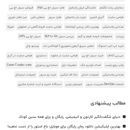
سفارش ربات تلگرام
نمایندگی ایران رادیاتور
هارد سرور اچ پی (hp)
فروش سرور اچ پی
طراحی سایت
آنریل انجین
خرید بذر بادمجان
هارد سرور
مبلمان باغی
میز ناهار خوری
صندلی پلاستیکی
بهترین دکتر زیبایی کرمانشاه
طراحی سایت فروشگاهی در اصفهان
هیرکا
پرینت
محصولات انیمه، فیلم و گیم
بررسی سرور DL380 G11
سرور اچ پی (HP)
خرید لپ تاپ استوک
تعمیر سریع آیفون تصویری | کوماکس لند
ویدیو وال
سی پی کالاف
خرید سرور اچ پی
طراحی سایت در مشهد
دستیاری
طراحی سایت در کرج
چاپ روی چسب
امداد خودرو جک
تعمیرات اپل
حسابداری رستوران
CoverTrader.com
صندلی پلاستیکی
ایمپلنت دندان
دلتا اف ایکس
خرید رم سرور
ایمپلنت دیجیتال
خدمات DevOps مدیریت سرور
انیمیشن چینی
دستگاه ذخیره و ثبت شماره مشتری
مطالب پیشنهادی
دنیای شگفت‌انگیز کارتون و انیمیشن، رایگان و برای همه سنین کودک
بهترین اپلیکیشن دانلود رمان رایگان برای موبایل؛ باغ استور را از دست ندهید!