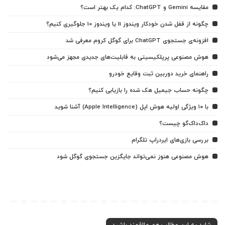
مقایسه Gemini و ChatGPT: کدام یک بهتر است؟
چگونه از قفل شدن خودکار ویندوز 11 یا ویندوز 10 جلوگیری کنیم؟
افزونه‌ی جستجوی ChatGPT برای گوگل کروم معرفی شد
هوش مصنوعی پرپلکیسیتی به قابلیت‌های جدیدی مجهز می‌شود
راهنمای خرید دوربین ثبت وقایع خودرو
چگونه حساب جیمیل هک شده را بازیابی کنیم؟
با ۱۰ ویژگی اولیه هوش اپل (Apple Intelligence) آشنا شوید
داک‌داک‌گو چیست؟
بررسی بازی‌های ایردراپ تلگرام
هوش مصنوعی هنوز نمی‌تواند جایگزین جستجوی گوگل شود
شاید به این مطالب هم علاقمند باشید