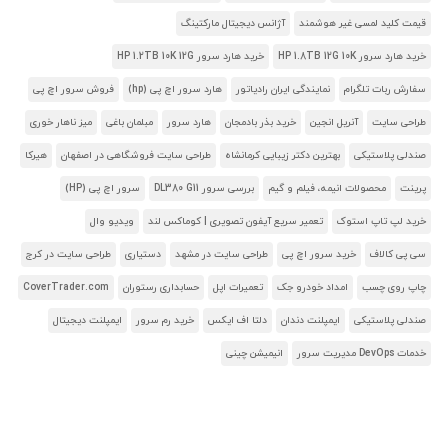
قیمت کلید لمسی غیر هوشمند
آژانس دیجیتال مارکتینگ
خرید هارد سرور HP 1.8TB 12G 10K
خرید هارد سرور HP 1.2TB 10K 12G
سفارش ربات تلگرام
نمایندگی ایران رادیاتور
هارد سرور اچ پی (hp)
فروش سرور اچ پی
طراحی سایت
آنریل انجین
خرید بذر بادمجان
هارد سرور
مبلمان باغی
میز ناهار خوری
صندلی پلاستیکی
بهترین دکتر زیبایی کرمانشاه
طراحی سایت فروشگاهی در اصفهان
هیرکا
پرینت
محصولات انیمه، فیلم و گیم
بررسی سرور DL380 G11
سرور اچ پی (HP)
خرید لپ تاپ استوک
تعمیر سریع آیفون تصویری | کوماکس لند
ویدیو وال
سی پی کالاف
خرید سرور اچ پی
طراحی سایت در مشهد
دستیاری
طراحی سایت در کرج
چاپ روی چسب
امداد خودرو جک
تعمیرات اپل
حسابداری رستوران
CoverTrader.com
صندلی پلاستیکی
ایمپلنت دندان
دلتا اف ایکس
خرید رم سرور
ایمپلنت دیجیتال
خدمات DevOps مدیریت سرور
انیمیشن چینی