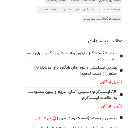
حسابداری رستوران
CoverTrader.com
صندلی پلاستیکی
ایمپلنت دندان
دلتا اف ایکس
خرید رم سرور
ایمپلنت دیجیتال
خدمات DevOps مدیریت سرور
مطالب پیشنهادی
دنیای شگفت‌انگیز کارتون و انیمیشن، رایگان و برای همه
سنین کودک
بهترین اپلیکیشن دانلود رمان رایگان برای موبایل؛ باغ
استور را از دست ندهید!
رپورتاژ آگهی
API اینستاگرام؛ دسترسی آسان، سریع و بدون محدودیت
به اطلاعات اینستاگرام
رپورتاژ آگهی
رم سرور چیست؟ (اهمیت رم در سرور)
رپورتاژ آگهی