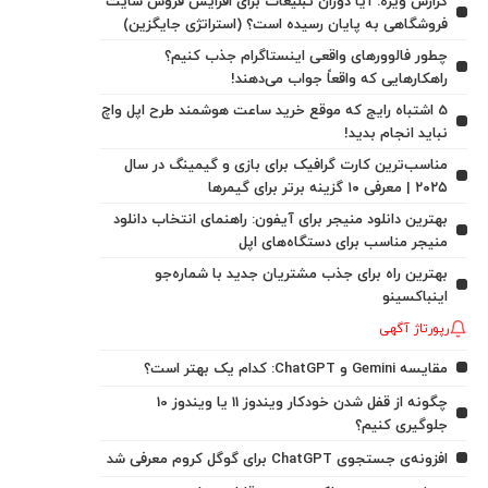
گزارش ویژه: آیا دوران تبلیغات برای افزایش فروش سایت
فروشگاهی به پایان رسیده است؟ (استراتژی جایگزین)
چطور فالوورهای واقعی اینستاگرام جذب کنیم؟
راهکارهایی که واقعاً جواب می‌دهند!
5 اشتباه رایج که موقع خرید ساعت هوشمند طرح اپل واچ
نباید انجام بدید!
مناسب‌ترین کارت گرافیک برای بازی و گیمینگ در سال
۲۰۲۵ | معرفی ۱۰ گزینه برتر برای گیمرها
بهترین دانلود منیجر برای آیفون: راهنمای انتخاب دانلود
منیجر مناسب برای دستگاه‌های اپل
بهترین راه برای جذب مشتریان جدید با شماره‌جو
اینباکسینو
رپورتاژ آگهی
مقایسه Gemini و ChatGPT: کدام یک بهتر است؟
چگونه از قفل شدن خودکار ویندوز 11 یا ویندوز 10
جلوگیری کنیم؟
افزونه‌ی جستجوی ChatGPT برای گوگل کروم معرفی شد