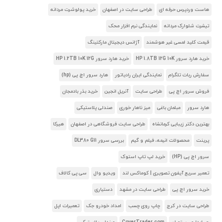
هاست وردپرس حرفه ای
طراحی سایت در اصفهان
خرید پولوشرت مردانه
تیشرت شلوارک مردانه
نمایندگی نرم افزار محک
قیمت کلید لمسی غیر هوشمند
آژانس دیجیتال مارکتینگ
خرید هارد سرور HP 1.8TB 12G 10K
خرید هارد سرور HP 1.2TB 10K 12G
سفارش ربات تلگرام
نمایندگی ایران رادیاتور
هارد سرور اچ پی (hp)
فروش سرور اچ پی
طراحی سایت
آنریل انجین
خرید بذر بادمجان
هارد سرور
مبلمان باغی
میز ناهار خوری
صندلی پلاستیکی
بهترین دکتر زیبایی کرمانشاه
طراحی سایت فروشگاهی در اصفهان
هیرکا
پرینت
محصولات انیمه، فیلم و گیم
بررسی سرور DL380 G11
سرور اچ پی (HP)
خرید لپ تاپ استوک
تعمیر سریع آیفون تصویری | کوماکس لند
ویدیو وال
سی پی کالاف
خرید سرور اچ پی
طراحی سایت در مشهد
دستیاری
طراحی سایت در کرج
چاپ روی چسب
امداد خودرو جک
تعمیرات اپل