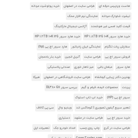
هاست وردپرس حرفه ای
طراحی سایت در اصفهان
خرید پولوشرت مردانه
تیشرت شلوارک مردانه
نمایندگی نرم افزار محک
قیمت کلید لمسی غیر هوشمند
آژانس دیجیتال مارکتینگ
خرید هارد سرور HP 1.8TB 12G 10K
خرید هارد سرور HP 1.2TB 10K 12G
سفارش ربات تلگرام
نمایندگی ایران رادیاتور
هارد سرور اچ پی (hp)
فروش سرور اچ پی
طراحی سایت
آنریل انجین
خرید بذر بادمجان
هارد سرور
مبلمان باغی
میز ناهار خوری
صندلی پلاستیکی
بهترین دکتر زیبایی کرمانشاه
طراحی سایت فروشگاهی در اصفهان
هیرکا
پرینت
محصولات انیمه، فیلم و گیم
بررسی سرور DL380 G11
سرور اچ پی (HP)
خرید لپ تاپ استوک
تعمیر سریع آیفون تصویری | کوماکس لند
ویدیو وال
سی پی کالاف
خرید سرور اچ پی
طراحی سایت در مشهد
دستیاری
طراحی سایت در کرج
چاپ روی چسب
امداد خودرو جک
تعمیرات اپل