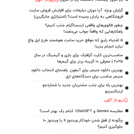
رپورتاژ آگهی
گزارش ویژه: آیا دوران تبلیغات برای افزایش فروش سایت
فروشگاهی به پایان رسیده است؟ (استراتژی جایگزین)
چطور فالوورهای واقعی اینستاگرام جذب کنیم؟
راهکارهایی که واقعاً جواب می‌دهند!
5 اشتباه رایج که موقع خرید ساعت هوشمند طرح اپل واچ
نباید انجام بدید!
مناسب‌ترین کارت گرافیک برای بازی و گیمینگ در سال
۲۰۲۵ | معرفی ۱۰ گزینه برتر برای گیمرها
بهترین دانلود منیجر برای آیفون: راهنمای انتخاب دانلود
منیجر مناسب برای دستگاه‌های اپل
بهترین راه برای جذب مشتریان جدید با شماره‌جو
اینباکسینو
رپورتاژ آگهی
مقایسه Gemini و ChatGPT: کدام یک بهتر است؟
چگونه از قفل شدن خودکار ویندوز 11 یا ویندوز 10
جلوگیری کنیم؟