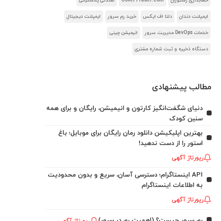
حسابداری رستوران
CoverTrader.com
صندلی پلاستیکی
ایمپلنت دندان
دلتا اف ایکس
خرید رم سرور
ایمپلنت دیجیتال
خدمات DevOps مدیریت سرور
انیمیشن چینی
دستگاه ذخیره و ثبت شماره مشتری
مطالب پیشنهادی
دنیای شگفت‌انگیز کارتون و انیمیشن، رایگان و برای همه
سنین کودک
بهترین اپلیکیشن دانلود رمان رایگان برای موبایل؛ باغ
استور را از دست ندهید!
رپورتاژ آگهی
API اینستاگرام؛ دسترسی آسان، سریع و بدون محدودیت
به اطلاعات اینستاگرام
رپورتاژ آگهی
رم سرور چیست؟ (اهمیت رم در سرور)