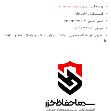
وب‌سایت رسمی:
shkcctv.com
اینستاگرام: shkcctv
تلفن تماس: 013-33263262
موبایل: 09120398602
آدرس فروشگاه حضوری: رشت، خیابان بیستون، پاساژ بیستون، طبقه
اول