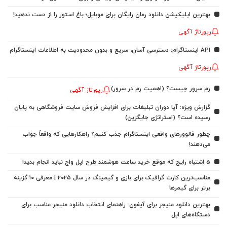
بهترین اپلیکیشن دانلود رمان رایگان برای موبایل؛ باغ استور را از دست ندهید!
رپورتاژ آگهی
API اینستاگرام؛ دسترسی آسان، سریع و بدون محدودیت به اطلاعات اینستاگرام
رپورتاژ آگهی
رم سرور چیست؟ (اهمیت رم در سرور)
رپورتاژ آگهی
گزارش ویژه: آیا دوران تبلیغات برای افزایش فروش سایت فروشگاهی به پایان
رسیده است؟ (استراتژی جایگزین)
چطور فالوورهای واقعی اینستاگرام جذب کنیم؟ راهکارهایی که واقعاً جواب
می‌دهند!
5 اشتباه رایج که موقع خرید ساعت هوشمند طرح اپل واچ نباید انجام بدید!
مناسب‌ترین کارت گرافیک برای بازی و گیمینگ در سال ۲۰۲۵ | معرفی ۱۰ گزینه
برتر برای گیمرها
بهترین دانلود منیجر برای آیفون: راهنمای انتخاب دانلود منیجر مناسب برای
دستگاه‌های اپل