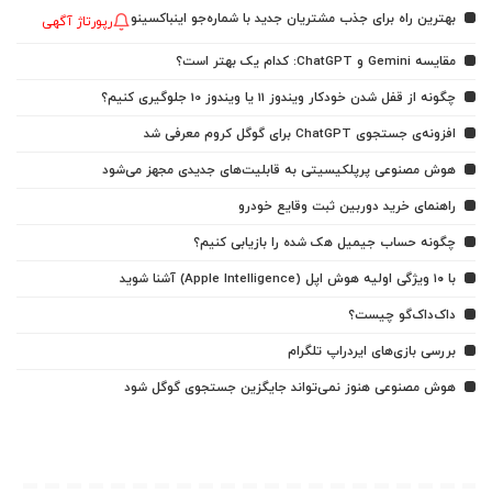
بهترین راه برای جذب مشتریان جدید با شماره‌جو اینباکسینو
رپورتاژ آگهی
مقایسه Gemini و ChatGPT: کدام یک بهتر است؟
چگونه از قفل شدن خودکار ویندوز 11 یا ویندوز 10 جلوگیری کنیم؟
افزونه‌ی جستجوی ChatGPT برای گوگل کروم معرفی شد
هوش مصنوعی پرپلکیسیتی به قابلیت‌های جدیدی مجهز می‌شود
راهنمای خرید دوربین ثبت وقایع خودرو
چگونه حساب جیمیل هک شده را بازیابی کنیم؟
با ۱۰ ویژگی اولیه هوش اپل (Apple Intelligence) آشنا شوید
داک‌داک‌گو چیست؟
بررسی بازی‌های ایردراپ تلگرام
هوش مصنوعی هنوز نمی‌تواند جایگزین جستجوی گوگل شود