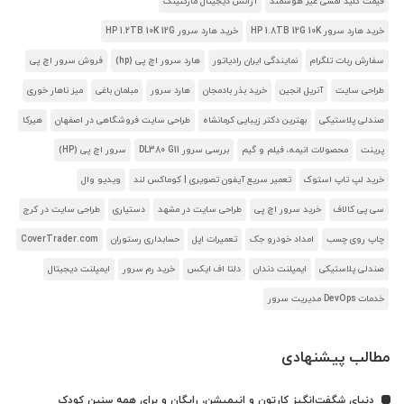
قیمت کلید لمسی غیر هوشمند
آژانس دیجیتال مارکتینگ
خرید هارد سرور HP 1.8TB 12G 10K
خرید هارد سرور HP 1.2TB 10K 12G
سفارش ربات تلگرام
نمایندگی ایران رادیاتور
هارد سرور اچ پی (hp)
فروش سرور اچ پی
طراحی سایت
آنریل انجین
خرید بذر بادمجان
هارد سرور
مبلمان باغی
میز ناهار خوری
صندلی پلاستیکی
بهترین دکتر زیبایی کرمانشاه
طراحی سایت فروشگاهی در اصفهان
هیرکا
پرینت
محصولات انیمه، فیلم و گیم
بررسی سرور DL380 G11
سرور اچ پی (HP)
خرید لپ تاپ استوک
تعمیر سریع آیفون تصویری | کوماکس لند
ویدیو وال
سی پی کالاف
خرید سرور اچ پی
طراحی سایت در مشهد
دستیاری
طراحی سایت در کرج
چاپ روی چسب
امداد خودرو جک
تعمیرات اپل
حسابداری رستوران
CoverTrader.com
صندلی پلاستیکی
ایمپلنت دندان
دلتا اف ایکس
خرید رم سرور
ایمپلنت دیجیتال
خدمات DevOps مدیریت سرور
مطالب پیشنهادی
دنیای شگفت‌انگیز کارتون و انیمیشن، رایگان و برای همه سنین کودک