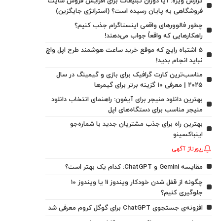
گزارش ویژه: آیا دوران تبلیغات برای افزایش فروش سایت
فروشگاهی به پایان رسیده است؟ (استراتژی جایگزین)
چطور فالوورهای واقعی اینستاگرام جذب کنیم؟
راهکارهایی که واقعاً جواب می‌دهند!
5 اشتباه رایج که موقع خرید ساعت هوشمند طرح اپل واچ
نباید انجام بدید!
مناسب‌ترین کارت گرافیک برای بازی و گیمینگ در سال
۲۰۲۵ | معرفی ۱۰ گزینه برتر برای گیمرها
بهترین دانلود منیجر برای آیفون: راهنمای انتخاب دانلود
منیجر مناسب برای دستگاه‌های اپل
بهترین راه برای جذب مشتریان جدید با شماره‌جو
اینباکسینو
رپورتاژ آگهی
مقایسه Gemini و ChatGPT: کدام یک بهتر است؟
چگونه از قفل شدن خودکار ویندوز 11 یا ویندوز 10
جلوگیری کنیم؟
افزونه‌ی جستجوی ChatGPT برای گوگل کروم معرفی شد