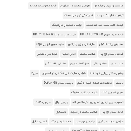
هاست وردپرس حرفه ای
طراحی سایت در اصفهان
خرید پولوشرت مردانه
تیشرت شلوارک مردانه
نمایندگی نرم افزار محک
قیمت کلید لمسی غیر هوشمند
آژانس دیجیتال مارکتینگ
خرید هارد سرور HP 1.8TB 12G 10K
خرید هارد سرور HP 1.2TB 10K 12G
سفارش ربات تلگرام
نمایندگی ایران رادیاتور
هارد سرور اچ پی (hp)
فروش سرور اچ پی
طراحی سایت
آنریل انجین
خرید بذر بادمجان
هارد سرور
مبلمان باغی
میز ناهار خوری
صندلی پلاستیکی
بهترین دکتر زیبایی کرمانشاه
طراحی سایت فروشگاهی در اصفهان
هیرکا
پرینت
محصولات انیمه، فیلم و گیم
بررسی سرور DL380 G11
سرور اچ پی (HP)
خرید لپ تاپ استوک
تعمیر سریع آیفون تصویری | کوماکس لند
ویدیو وال
سی پی کالاف
خرید سرور اچ پی
طراحی سایت در مشهد
دستیاری
طراحی سایت در کرج
چاپ روی چسب
امداد خودرو جک
تعمیرات اپل