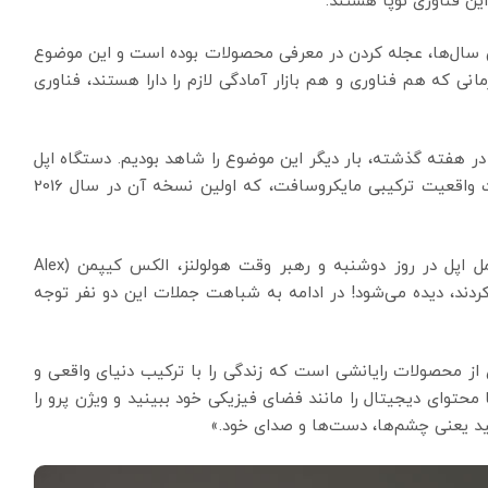
ن فناوری نوپا هستند.
ن سال‌ها، عجله کردن در معرفی محصولات بوده است و این موضوع
زمانی که هم فناوری و هم بازار آمادگی لازم را دارا هستند، فناوری
ر هفته گذشته، بار دیگر این موضوع را شاهد بودیم. دستگاه اپل
به کاربران اجازه می‌دهد تا به شیوه‌ای شبیه به هدست واقعیت ترکیبی مایکروسافت، که اولین نسخه آن در سال 2016
این شباهت‌ها حتی در جملاتی که تیم کوک، مدیر عامل اپل در روز دوشنبه و رهبر وقت هولولنز، الکس کیپمن (Alex
اد مایکروسافت در سال 2015 استفاده کردند، دیده می‌شود! در ادامه به شباهت جملات این دو نفر توجه
از محصولات رایانشی است که زندگی را با ترکیب دنیای واقعی و
محتوای دیجیتال را مانند فضای فیزیکی خود ببینید و ویژن پرو را
کنید یعنی چشم‌ها، دست‌ها و صدای خود.»