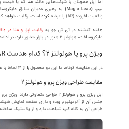
اما اپل همچنان با شرکت‌هایی مانند
متا
که با قیمت پا
لیپ (
Magic Leap
)
به رهبری مدیران سابق مایکروس
واقعیت افزوده (AR) را عرضه کرده است، رقابت خواهد کرد.
هفته گذشته در آی تی جو به
رقابت اپل و متا در وا
مایکروسافت، هولولنز 2 هنوز در بازار حضور دارد، در ادامه آن را با محصول معرفی شده اپل مقایسه خواهیم کرد:
ویژن پرو یا هولولنز 2؟ کدام هدست AR بهتر است؟
در این مقایسه کوتاه، ما این دو محصول را از 3 لحاظ با هم مقایسه می‌کنیم: طراحی، امکانات و قیمت.
مقایسه طراحی ویژن پرو و هولولنز 2
اپل ویژن پرو و هولولنز 2 طراحی متفا
طراحی آن به کلاه کپ شباهت دارد و از پلاستیک ساخت