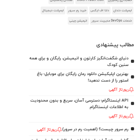
حسابداری رستوران
CoverTrader.com
صندلی پلاستیکی
ایمپلنت دندان
دلتا اف ایکس
خرید رم سرور
ایمپلنت دیجیتال
خدمات DevOps مدیریت سرور
انیمیشن چینی
مطالب پیشنهادی
دنیای شگفت‌انگیز کارتون و انیمیشن، رایگان و برای همه
سنین کودک
بهترین اپلیکیشن دانلود رمان رایگان برای موبایل؛ باغ
استور را از دست ندهید!
رپورتاژ آگهی
API اینستاگرام؛ دسترسی آسان، سریع و بدون محدودیت
به اطلاعات اینستاگرام
رپورتاژ آگهی
رم سرور چیست؟ (اهمیت رم در سرور)
رپورتاژ آگهی