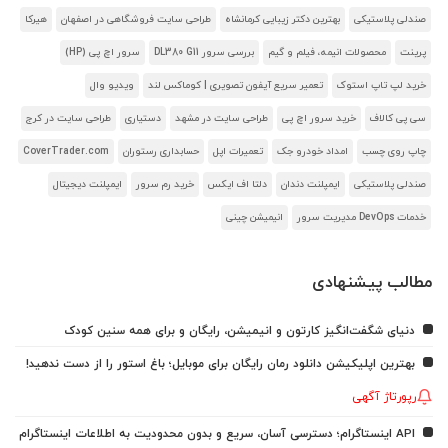
صندلی پلاستیکی
بهترین دکتر زیبایی کرمانشاه
طراحی سایت فروشگاهی در اصفهان
هیرکا
پرینت
محصولات انیمه، فیلم و گیم
بررسی سرور DL380 G11
سرور اچ پی (HP)
خرید لپ تاپ استوک
تعمیر سریع آیفون تصویری | کوماکس لند
ویدیو وال
سی پی کالاف
خرید سرور اچ پی
طراحی سایت در مشهد
دستیاری
طراحی سایت در کرج
چاپ روی چسب
امداد خودرو جک
تعمیرات اپل
حسابداری رستوران
CoverTrader.com
صندلی پلاستیکی
ایمپلنت دندان
دلتا اف ایکس
خرید رم سرور
ایمپلنت دیجیتال
خدمات DevOps مدیریت سرور
انیمیشن چینی
مطالب پیشنهادی
دنیای شگفت‌انگیز کارتون و انیمیشن، رایگان و برای همه سنین کودک
بهترین اپلیکیشن دانلود رمان رایگان برای موبایل؛ باغ استور را از دست ندهید!
رپورتاژ آگهی
API اینستاگرام؛ دسترسی آسان، سریع و بدون محدودیت به اطلاعات اینستاگرام