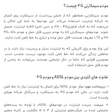
مودم سیمکارتی 4G چیست؟
مودم سیمکارتی، همانطور که از نامش پیداست، از سیمکارت برای اتصال
به شبکه اینترنت استفاده می‌کند. این مودم‌ها به شما این امکان را
می‌دهند که به کمک فناوری3G ، 4G و حتی اخیرا 5Gبه اینترنت متصل
شوید. مودم‌های سیمکارتی که به مودم‌ جیبی، قابل حمل و مودم 4G، 5G،
3G و LTE معروف هستند؛ قابل حمل بوده و نیازی به خط تلفن ثابت ندارند.
این نوع مودم برای کاربرانی که به اینترنت سیار و پرسرعت نیاز دارند یا در
مناطقی زندگی می‌کنند که خط تلفن ثابت موجود نیست، مناسب است.
همچنین افرادی که دائما در حال جابجایی هستند، می‌توانند به راحتی از
مودم قابل حمل استفاده کنند.
تفاوت های کلیدی بین مودم ADSL و مودم 4G
زیرساخت مورد نیاز
: مودم ADSL برای اتصال به اینترنت، نیاز به خط تلفن
ثابت دارد؛ در حالی که مودم 4G به سیمکارت و سیگنال شبکه موبایل
وابسته است.
سرعت
: سرعت اینترنت در مودم‌های‌ ADSL، با توجه به بسته‌های
مشخص شده در شرکت‌های اینترنتی از 4 تا 16 مگابایت بر ثانیه متغیر