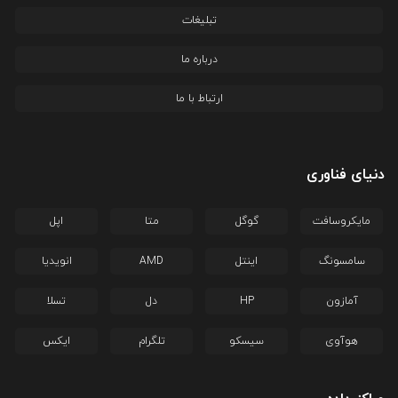
تبلیغات
درباره ما
ارتباط با ما
دنیای فناوری
مایکروسافت
گوگل
متا
اپل
سامسونگ
اینتل
AMD
انویدیا
آمازون
HP
دل
تسلا
هوآوی
سیسکو
تلگرام
ایکس