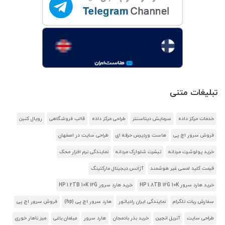
تبلیغات متنی
خدمات مرکز داده
سرمایش دیتاسنتر
طراحی مرکز داده
قالب فروشگاهی
رویال کنین
فروش سرور اچ پی
هاست وردپرس حرفه ای
طراحی سایت در اصفهان
خرید پولوشرت مردانه
تیشرت شلوارک مردانه
نمایندگی نرم افزار محک
قیمت کلید لمسی غیر هوشمند
آژانس دیجیتال مارکتینگ
خرید هارد سرور HP 1.8TB 12G 10K
خرید هارد سرور HP 1.2TB 10K 12G
سفارش ربات تلگرام
نمایندگی ایران رادیاتور
هارد سرور اچ پی (hp)
فروش سرور اچ پی
طراحی سایت
آنریل انجین
خرید بذر بادمجان
هارد سرور
مبلمان باغی
میز ناهار خوری