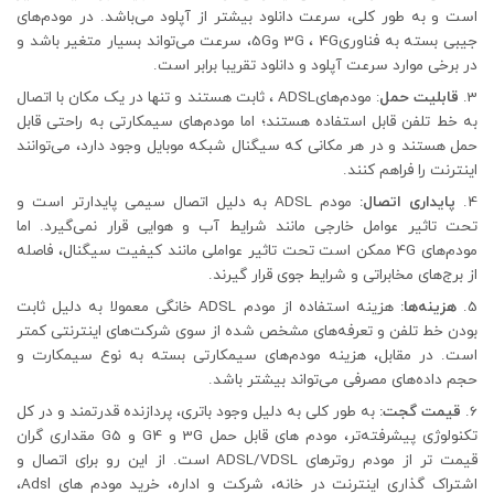
است و به طور کلی، سرعت دانلود بیشتر از آپلود می‌باشد. در مودم‌های
جیبی بسته به فناوری3G ، 4G و5G، سرعت می‌تواند بسیار متغیر باشد و
در برخی موارد سرعت آپلود و دانلود تقریبا برابر است.
قابلیت حمل
: مودم‌هایADSL ، ثابت هستند و تنها در یک مکان با اتصال
به خط تلفن قابل استفاده‌ هستند؛ اما مودم‌های سیمکارتی به راحتی قابل
حمل هستند و در هر مکانی که سیگنال شبکه موبایل وجود دارد، می‌توانند
اینترنت را فراهم کنند.
پایداری اتصال:
مودم ADSL به دلیل اتصال سیمی پایدارتر است و
تحت تاثیر عوامل خارجی مانند شرایط آب و هوایی قرار نمی‌گیرد. اما
مودم‌های 4G ممکن است تحت تاثیر عواملی مانند کیفیت سیگنال، فاصله
از برج‌های مخابراتی و شرایط جوی قرار گیرند.
هزینه‌‌ها:
هزینه استفاده از مودم ADSL خانگی معمولا به دلیل ثابت
بودن خط تلفن و تعرفه‌های مشخص شده از سوی شرکت‌های اینترنتی کمتر
است. در مقابل، هزینه مودم‌های سیمکارتی بسته به نوع سیمکارت و
حجم داده‌های مصرفی می‌تواند بیشتر باشد.
قیمت گجت:
به طور کلی به دلیل وجود باتری، پردازنده قدرتمند و در کل
تکنولوژی پیشرفته‌تر، مودم های قابل حمل 3G و G4 و G5 مقداری گران
قیمت تر از مودم روترهای ADSL/VDSL است. از این رو برای اتصال و
اشتراک گذاری اینترنت در خانه، شرکت و اداره، خرید مودم های Adsl،