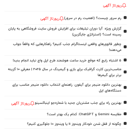
رپورتاژ آگهی
رم سرور چیست؟ (اهمیت رم در سرور)
رپورتاژ آگهی
گزارش ویژه: آیا دوران تبلیغات برای افزایش فروش سایت فروشگاهی به پایان
رسیده است؟ (استراتژی جایگزین)
چطور فالوورهای واقعی اینستاگرام جذب کنیم؟ راهکارهایی که واقعاً جواب
می‌دهند!
5 اشتباه رایج که موقع خرید ساعت هوشمند طرح اپل واچ نباید انجام بدید!
مناسب‌ترین کارت گرافیک برای بازی و گیمینگ در سال ۲۰۲۵ | معرفی ۱۰ گزینه
برتر برای گیمرها
بهترین دانلود منیجر برای آیفون: راهنمای انتخاب دانلود منیجر مناسب برای
دستگاه‌های اپل
بهترین راه برای جذب مشتریان جدید با شماره‌جو اینباکسینو
رپورتاژ آگهی
مقایسه Gemini و ChatGPT: کدام یک بهتر است؟
چگونه از قفل شدن خودکار ویندوز 11 یا ویندوز 10 جلوگیری کنیم؟