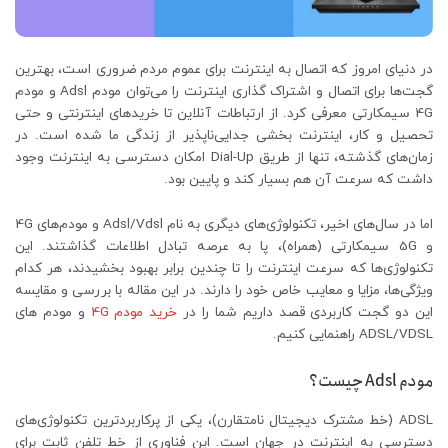
در دنیای امروز که اتصال به اینترنت برای عموم مردم ضروری است، بهترین
گجت‌ها برای اتصال و اشتراک گذاری اینترنت را می‌توان مودم Adsl و مودم
4G سیمکارتی معرفی کرد. از ارتباطات آنلاین تا خریدهای اینترنتی و حتی
تحصیل و کار، اینترنت بخشی جدایی‌ناپذیر از زندگی ما شده است. در
زمان‌های گذشته، تنها از طریق Dial-Up امکان دسترسی به اینترنت وجود
داشت که سرعت آن هم بسیار کند و پایین بود.
اما در سال‌های اخیر، تکنولوژی‌های دیگری به نام Adsl/Vdsl و مودم‌های 4G
و 5G سیمکارتی (همراه)، پا به عرصه تبادل اطلاعات گذاشتند. این
تکنولوژی‌ها که سرعت اینترنت را تا چندین برابر بهبود بخشیدند، هر کدام
ویژگی‌ها، مزایا و معایب خاص خود را دارند. در این مقاله با بررسی و مقایسه
این دو گجت کاربردی قصد داریم شما را در
خرید مودم 4G
و مودم های
ADSL/VDSL راهنمایی کنیم.
مودم Adsl چیست؟
ADSL (خط مشترک دیجیتال نامتقارن)، یکی از پرکاربردترین تکنولوژی‌های
دسترسی به اینترنت در جهان است. این فناوری از خط تلفن ثابت برای