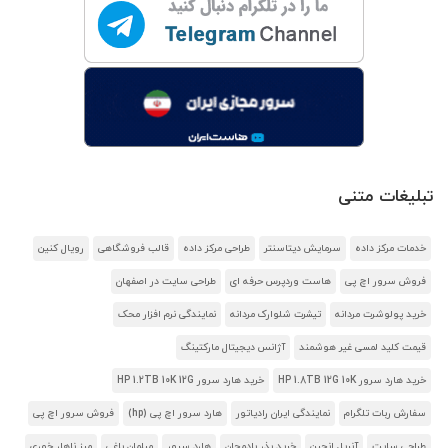
تبلیغات متنی
خدمات مرکز داده
سرمایش دیتاسنتر
طراحی مرکز داده
قالب فروشگاهی
رویال کنین
فروش سرور اچ پی
هاست وردپرس حرفه ای
طراحی سایت در اصفهان
خرید پولوشرت مردانه
تیشرت شلوارک مردانه
نمایندگی نرم افزار محک
قیمت کلید لمسی غیر هوشمند
آژانس دیجیتال مارکتینگ
خرید هارد سرور HP 1.8TB 12G 10K
خرید هارد سرور HP 1.2TB 10K 12G
سفارش ربات تلگرام
نمایندگی ایران رادیاتور
هارد سرور اچ پی (hp)
فروش سرور اچ پی
طراحی سایت
آنریل انجین
خرید بذر بادمجان
هارد سرور
مبلمان باغی
میز ناهار خوری