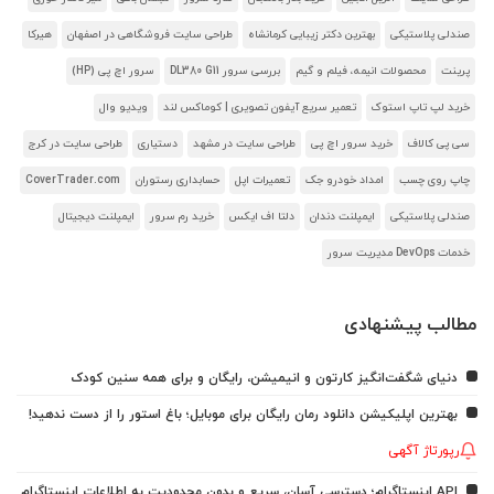
صندلی پلاستیکی
بهترین دکتر زیبایی کرمانشاه
طراحی سایت فروشگاهی در اصفهان
هیرکا
پرینت
محصولات انیمه، فیلم و گیم
بررسی سرور DL380 G11
سرور اچ پی (HP)
خرید لپ تاپ استوک
تعمیر سریع آیفون تصویری | کوماکس لند
ویدیو وال
سی پی کالاف
خرید سرور اچ پی
طراحی سایت در مشهد
دستیاری
طراحی سایت در کرج
چاپ روی چسب
امداد خودرو جک
تعمیرات اپل
حسابداری رستوران
CoverTrader.com
صندلی پلاستیکی
ایمپلنت دندان
دلتا اف ایکس
خرید رم سرور
ایمپلنت دیجیتال
خدمات DevOps مدیریت سرور
مطالب پیشنهادی
دنیای شگفت‌انگیز کارتون و انیمیشن، رایگان و برای همه سنین کودک
بهترین اپلیکیشن دانلود رمان رایگان برای موبایل؛ باغ استور را از دست ندهید!
رپورتاژ آگهی
API اینستاگرام؛ دسترسی آسان، سریع و بدون محدودیت به اطلاعات اینستاگرام