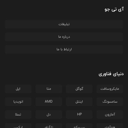
آی تی جو
تبلیغات
درباره ما
ارتباط با ما
دنیای فناوری
مایکروسافت
گوگل
متا
اپل
سامسونگ
اینتل
AMD
انویدیا
آمازون
HP
دل
تسلا
هوآوی
سیسکو
تلگرام
ایکس