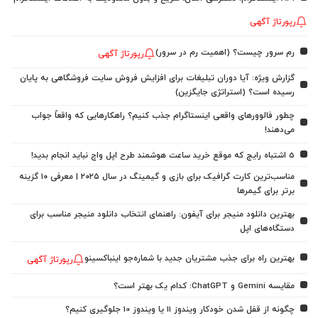
رپورتاژ آگهی
رم سرور چیست؟ (اهمیت رم در سرور)
رپورتاژ آگهی
گزارش ویژه: آیا دوران تبلیغات برای افزایش فروش سایت فروشگاهی به پایان
رسیده است؟ (استراتژی جایگزین)
چطور فالوورهای واقعی اینستاگرام جذب کنیم؟ راهکارهایی که واقعاً جواب
می‌دهند!
5 اشتباه رایج که موقع خرید ساعت هوشمند طرح اپل واچ نباید انجام بدید!
مناسب‌ترین کارت گرافیک برای بازی و گیمینگ در سال ۲۰۲۵ | معرفی ۱۰ گزینه
برتر برای گیمرها
بهترین دانلود منیجر برای آیفون: راهنمای انتخاب دانلود منیجر مناسب برای
دستگاه‌های اپل
بهترین راه برای جذب مشتریان جدید با شماره‌جو اینباکسینو
رپورتاژ آگهی
مقایسه Gemini و ChatGPT: کدام یک بهتر است؟
چگونه از قفل شدن خودکار ویندوز 11 یا ویندوز 10 جلوگیری کنیم؟