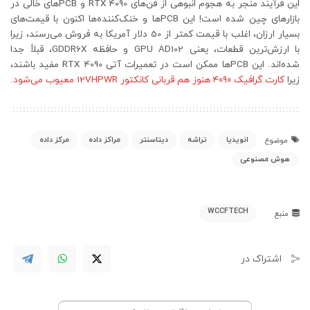
این فرآیند منجر به هجوم انبوهی از فن‌های RTX 4090 و PCBهای خالی در
بازارهای چین شده است! این PCBها و خنک‌کننده‌ها اکنون با قیمت‌های
بسیار ارزان، اغلب با قیمت کمتر از 50 دلار آمریکا به فروش می‌رسند، زیرا
با ارزش‌ترین قطعات، یعنی GPU AD102 و حافظه GDDR6X، قبلاً جدا
شده‌اند. این PCBها ممکن است در تعمیرات آتی RTX 4090 مفید باشند،
زیرا
کارت گرافیک ۴۰۹۰ هنوز هم قربانی کانکتور 12VHPWR معیوب می‌شود
.
انویدیا
تراشه
دیتاسنتر
مراکز داده
مرکز داده
موضوع
هوش مصنوعی
WCCFTECH
منبع
اشتراک در