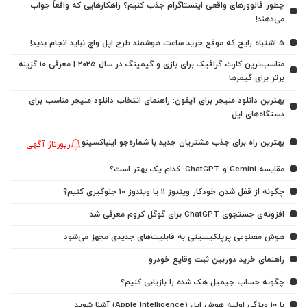
چطور فالوورهای واقعی اینستاگرام جذب کنیم؟ راهکارهایی که واقعاً جواب
می‌دهند!
5 اشتباه رایج که موقع خرید ساعت هوشمند طرح اپل واچ نباید انجام بدید!
مناسب‌ترین کارت گرافیک برای بازی و گیمینگ در سال ۲۰۲۵ | معرفی ۱۰ گزینه
برتر برای گیمرها
بهترین دانلود منیجر برای آیفون: راهنمای انتخاب دانلود منیجر مناسب برای
دستگاه‌های اپل
بهترین راه برای جذب مشتریان جدید با شماره‌جو اینباکسینو
رپورتاژ آگهی
مقایسه Gemini و ChatGPT: کدام یک بهتر است؟
چگونه از قفل شدن خودکار ویندوز 11 یا ویندوز 10 جلوگیری کنیم؟
افزونه‌ی جستجوی ChatGPT برای گوگل کروم معرفی شد
هوش مصنوعی پرپلکیسیتی به قابلیت‌های جدیدی مجهز می‌شود
راهنمای خرید دوربین ثبت وقایع خودرو
چگونه حساب جیمیل هک شده را بازیابی کنیم؟
با ۱۰ ویژگی اولیه هوش اپل (Apple Intelligence) آشنا شوید