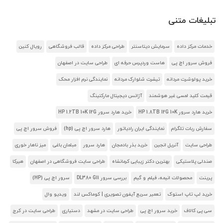
تبلیغات متنی
خدمات مرکز داده
سرمایش دیتاسنتر
طراحی مرکز داده
قالب فروشگاهی
رویال کنین
فروش سرور اچ پی
هاست وردپرس حرفه ای
طراحی سایت در اصفهان
خرید پولوشرت مردانه
تیشرت شلوارک مردانه
نمایندگی نرم افزار محک
قیمت کلید لمسی غیر هوشمند
آژانس دیجیتال مارکتینگ
خرید هارد سرور HP 1.8TB 12G 10K
خرید هارد سرور HP 1.2TB 10K 12G
سفارش ربات تلگرام
نمایندگی ایران رادیاتور
هارد سرور اچ پی (hp)
فروش سرور اچ پی
طراحی سایت
آنریل انجین
خرید بذر بادمجان
هارد سرور
مبلمان باغی
میز ناهار خوری
صندلی پلاستیکی
بهترین دکتر زیبایی کرمانشاه
طراحی سایت فروشگاهی در اصفهان
هیرکا
پرینت
محصولات انیمه، فیلم و گیم
بررسی سرور DL380 G11
سرور اچ پی (HP)
خرید لپ تاپ استوک
تعمیر سریع آیفون تصویری | کوماکس لند
ویدیو وال
سی پی کالاف
خرید سرور اچ پی
طراحی سایت در مشهد
دستیاری
طراحی سایت در کرج