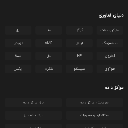
دنیای فناوری
مایکروسافت
گوگل
متا
اپل
سامسونگ
اینتل
AMD
انویدیا
آمازون
HP
دل
تسلا
هوآوی
سیسکو
تلگرام
ایکس
مراکز داده
سرمایش مراکز داده
برق مراکز داده
استاندارد و مصوبات
مرکز داده سبز