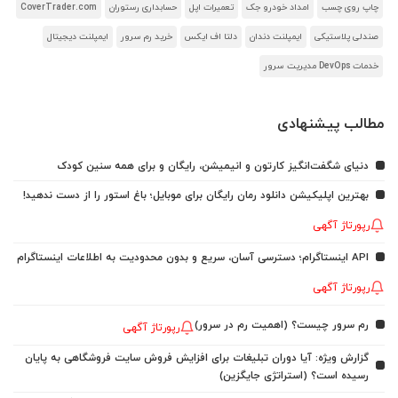
چاپ روی چسب
امداد خودرو جک
تعمیرات اپل
حسابداری رستوران
CoverTrader.com
صندلی پلاستیکی
ایمپلنت دندان
دلتا اف ایکس
خرید رم سرور
ایمپلنت دیجیتال
خدمات DevOps مدیریت سرور
مطالب پیشنهادی
دنیای شگفت‌انگیز کارتون و انیمیشن، رایگان و برای همه سنین کودک
بهترین اپلیکیشن دانلود رمان رایگان برای موبایل؛ باغ استور را از دست ندهید!
رپورتاژ آگهی
API اینستاگرام؛ دسترسی آسان، سریع و بدون محدودیت به اطلاعات اینستاگرام
رپورتاژ آگهی
رم سرور چیست؟ (اهمیت رم در سرور)
رپورتاژ آگهی
گزارش ویژه: آیا دوران تبلیغات برای افزایش فروش سایت فروشگاهی به پایان
رسیده است؟ (استراتژی جایگزین)