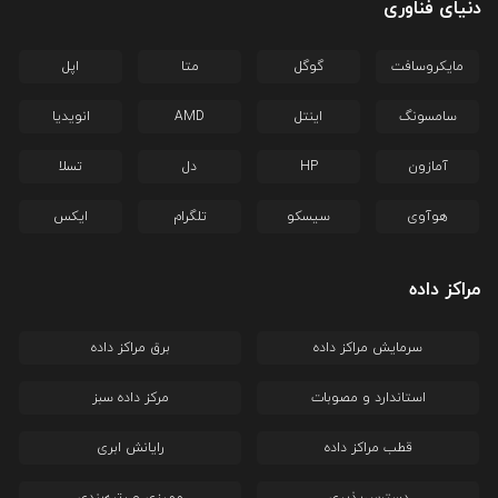
دنیای فناوری
مایکروسافت
گوگل
متا
اپل
سامسونگ
اینتل
AMD
انویدیا
آمازون
HP
دل
تسلا
هوآوی
سیسکو
تلگرام
ایکس
مراکز داده
سرمایش مراکز داده
برق مراکز داده
استاندارد و مصوبات
مرکز داده سبز
قطب مراکز داده
رایانش ابری
دسترس‌پذیری
ممیزی و رتبه‌بندی