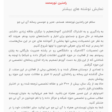
رامتین نورمحمد
نمایش نوشته های بیشتر
سلام من رامتین نورمحمد هستم، مدیر و موسس رسانه آی تی جو
به یادگیری و به اشتراک گذاشتن آموخته‌هایم با دیگران علاقه زیادی داشتم،
همیشه در حال سرچ و جستجو برای اخبار و دانسته‌های جدید بودم. هرچند که
به نظر من تحصیلات رسمی تنها بخشی از آموخته های من در این سال‌هاست،
اما رسم بر اینه که برای معرفی خودمون با اونها شروع کنیم.
من تحصیلات آکادمیک و دانشگاهی رو در رشته مدیریت بازرگانی به پایان
رسوندم. بعد از فعالیت در حوزه فناوری اطلاعات (مراکز داده و شبکه) با توجه به
شناختی که از این بازار به دست آوردم تصمیم به راه اندازی رسانه‌ای تخصصی در
این حوزه گرفتم.
با تعدادی از دوستان همفکر شده و با راهنمایی برخی از فعالان در این صنف، از
سال گذشته این رسانه رو راه‌اندازی کردیم تا اخبار و مقالات جدید این حوزه رو
پوشش بدیم.
حالا بعد از یک سال، بیش از ۳۰۰ خبر و مقاله تخصصی ترجمه شده رو در اختیار
علاقمندان قرار دادیم.
امیدوارم در این مسیر همراه من باشید. شما هم می‌توانید به عنوان نویسنده
مطالب صنفی و تخصصی حوزه شبکه و مراکز داده را با نام خودتون در آی تی جو
منتشر کنید.
شما به عنوان نویسنده‌ی همراه با آی تی جو می توانید سایر اطلاعات خود را در