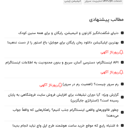
خدمات DevOps مدیریت سرور
انیمیشن چینی
مطالب پیشنهادی
دنیای شگفت‌انگیز کارتون و انیمیشن، رایگان و برای همه سنین کودک
بهترین اپلیکیشن دانلود رمان رایگان برای موبایل؛ باغ استور را از دست ندهید!
رپورتاژ آگهی
API اینستاگرام؛ دسترسی آسان، سریع و بدون محدودیت به اطلاعات اینستاگرام
رپورتاژ آگهی
رم سرور چیست؟ (اهمیت رم در سرور)
رپورتاژ آگهی
گزارش ویژه: آیا دوران تبلیغات برای افزایش فروش سایت فروشگاهی به پایان
رسیده است؟ (استراتژی جایگزین)
چطور فالوورهای واقعی اینستاگرام جذب کنیم؟ راهکارهایی که واقعاً جواب
می‌دهند!
5 اشتباه رایج که موقع خرید ساعت هوشمند طرح اپل واچ نباید انجام بدید!