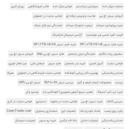
خدمات مرکز داده
سرمایش دیتاسنتر
طراحی مرکز داده
قالب فروشگاهی
رویال کنین
فروش سرور اچ پی
هاست وردپرس حرفه ای
طراحی سایت در اصفهان
خرید پولوشرت مردانه
تیشرت شلوارک مردانه
نمایندگی نرم افزار محک
قیمت کلید لمسی غیر هوشمند
آژانس دیجیتال مارکتینگ
خرید هارد سرور HP 1.8TB 12G 10K
خرید هارد سرور HP 1.2TB 10K 12G
سفارش ربات تلگرام
نمایندگی ایران رادیاتور
هارد سرور اچ پی (hp)
فروش سرور اچ پی
طراحی سایت
آنریل انجین
خرید بذر بادمجان
هارد سرور
مبلمان باغی
میز ناهار خوری
صندلی پلاستیکی
بهترین دکتر زیبایی کرمانشاه
طراحی سایت فروشگاهی در اصفهان
هیرکا
پرینت
محصولات انیمه، فیلم و گیم
بررسی سرور DL380 G11
سرور اچ پی (HP)
خرید لپ تاپ استوک
تعمیر سریع آیفون تصویری | کوماکس لند
ویدیو وال
سی پی کالاف
خرید سرور اچ پی
طراحی سایت در مشهد
دستیاری
طراحی سایت در کرج
چاپ روی چسب
امداد خودرو جک
تعمیرات اپل
حسابداری رستوران
CoverTrader.com
صندلی پلاستیکی
ایمپلنت دندان
دلتا اف ایکس
خرید رم سرور
ایمپلنت دیجیتال