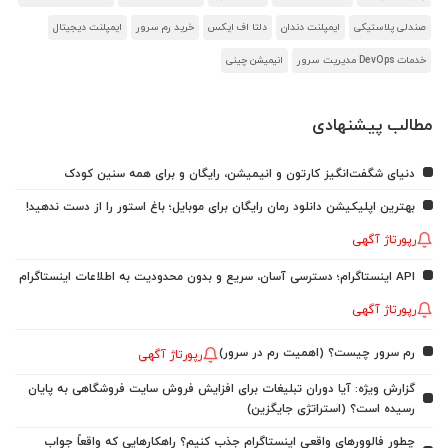
صندلی پلاستیکی
ایمپلنت دندان
دلتا اف ایکس
خرید رم سرور
ایمپلنت دیجیتال
خدمات DevOps مدیریت سرور
انیمیشن چینی
مطالب پیشنهادی
دنیای شگفت‌انگیز کارتون و انیمیشن، رایگان و برای همه سنین کودک
بهترین اپلیکیشن دانلود رمان رایگان برای موبایل؛ باغ استور را از دست ندهید!
رپورتاژ آگهی
API اینستاگرام؛ دسترسی آسان، سریع و بدون محدودیت به اطلاعات اینستاگرام
رپورتاژ آگهی
رم سرور چیست؟ (اهمیت رم در سرور)
رپورتاژ آگهی
گزارش ویژه: آیا دوران تبلیغات برای افزایش فروش سایت فروشگاهی به پایان
رسیده است؟ (استراتژی جایگزین)
چطور فالوورهای واقعی اینستاگرام جذب کنیم؟ راهکارهایی که واقعاً جواب