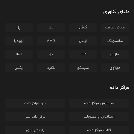
دنیای فناوری
مایکروسافت
گوگل
متا
اپل
سامسونگ
اینتل
AMD
انویدیا
آمازون
HP
دل
تسلا
هوآوی
سیسکو
تلگرام
ایکس
مراکز داده
سرمایش مراکز داده
برق مراکز داده
استاندارد و مصوبات
مرکز داده سبز
قطب مراکز داده
رایانش ابری