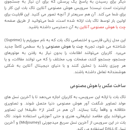
دیگر برای رسیدن به پاسخ یک پرسش که برای آن نیاز به جستجوی
اینترنت است نیست! سرویس هوش مصنوعی آنلاین تاک بات این کار را
برای شما می کند. آن هم سریعتر از آنچه تصور می کنید. این قابلیت برای
اولین بار توسط تاک بات ارائه شده است، شما می‌توانید از طریق صفحه
چت با هوش مصنوعی آنلاین
به آن دسترسی داشته باشید.
این مدل زبانی فارسی و اختصاصی تاک بات که به نام سوپرایم یا (Suprime)
شناخته می شود، تجربه
چت با هوش مصنوعی
را به سطحی کاملاً جدید
می‌برد. کاربران می‌توانند اطلاعات را بدون نیاز به رفتن به موتورهای
جستجو، جستجو کنند، صفحات وب مختلف را که می توانند مقالات، و یا
هر چیزی باشند را تحلیل کنند و با دنیای دیجیتال آنلاین به شکلی
هوشمندانه تعامل داشته باشند.
ساخت عکس با هوش مصنوعی
تاک بات با ارائه این سرویس، به کاربران اجازه می‌دهد تا با آخرین نسل های
مولد تصاویر شگفت آور هوش مصنوعی دنیا متصل شوند. و تصاویری
خلاقانه و واقعأ یکتا بسازند. آن هم در کمتر از2 دقیقه! این تصاویر
می‌توانند برای مقاصد تبلیغاتی، هنری و حتی آموزشی استفاده شوند. تاک
بات در این سرویس از آخرین نسل سریع میدجورنی (Midjourney) و آخرین
نسل DALL-E استفاده می کند.