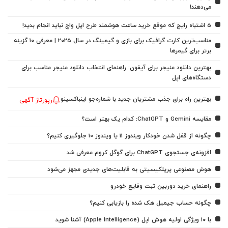
می‌دهند!
5 اشتباه رایج که موقع خرید ساعت هوشمند طرح اپل واچ نباید انجام بدید!
مناسب‌ترین کارت گرافیک برای بازی و گیمینگ در سال ۲۰۲۵ | معرفی ۱۰ گزینه
برتر برای گیمرها
بهترین دانلود منیجر برای آیفون: راهنمای انتخاب دانلود منیجر مناسب برای
دستگاه‌های اپل
بهترین راه برای جذب مشتریان جدید با شماره‌جو اینباکسینو
رپورتاژ آگهی
مقایسه Gemini و ChatGPT: کدام یک بهتر است؟
چگونه از قفل شدن خودکار ویندوز 11 یا ویندوز 10 جلوگیری کنیم؟
افزونه‌ی جستجوی ChatGPT برای گوگل کروم معرفی شد
هوش مصنوعی پرپلکیسیتی به قابلیت‌های جدیدی مجهز می‌شود
راهنمای خرید دوربین ثبت وقایع خودرو
چگونه حساب جیمیل هک شده را بازیابی کنیم؟
با ۱۰ ویژگی اولیه هوش اپل (Apple Intelligence) آشنا شوید