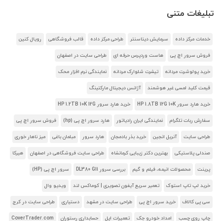
تبلیغات متنی
خدمات مرکز داده
سرمایش دیتاسنتر
طراحی مرکز داده
قالب فروشگاهی
رویال کنین
فروش سرور اچ پی
هاست وردپرس حرفه ای
طراحی سایت در اصفهان
خرید پولوشرت مردانه
تیشرت شلوارک مردانه
نمایندگی نرم افزار محک
قیمت کلید لمسی غیر هوشمند
آژانس دیجیتال مارکتینگ
خرید هارد سرور HP 1.8TB 12G 10K
خرید هارد سرور HP 1.2TB 10K 12G
سفارش ربات تلگرام
نمایندگی ایران رادیاتور
هارد سرور اچ پی (hp)
فروش سرور اچ پی
طراحی سایت
آنریل انجین
خرید بذر بادمجان
هارد سرور
مبلمان باغی
میز ناهار خوری
صندلی پلاستیکی
بهترین دکتر زیبایی کرمانشاه
طراحی سایت فروشگاهی در اصفهان
هیرکا
پرینت
محصولات انیمه، فیلم و گیم
بررسی سرور DL380 G11
سرور اچ پی (HP)
خرید لپ تاپ استوک
تعمیر سریع آیفون تصویری | کوماکس لند
ویدیو وال
سی پی کالاف
خرید سرور اچ پی
طراحی سایت در مشهد
دستیاری
طراحی سایت در کرج
چاپ روی چسب
امداد خودرو جک
تعمیرات اپل
حسابداری رستوران
CoverTrader.com