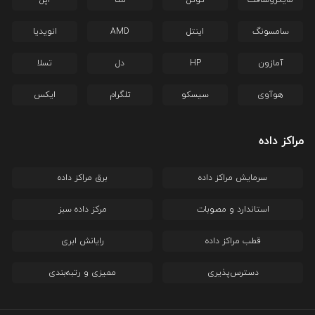
سامسونگ
اینتل
AMD
انویدیا
آمازون
HP
دل
تسلا
هوآوی
سیسکو
تلگرام
ایکس
مراکز داده
سرمایش مراکز داده
برق مراکز داده
استاندارد و مصوبات
مرکز داده سبز
قطب مراکز داده
رایانش ابری
دسترس‌پذیری
ممیزی و رتبه‌بندی