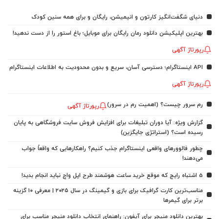
دنیای شگفت‌انگیز کارتون و انیمیشن، رایگان و برای همه سنین کودک
بهترین اپلیکیشن دانلود رمان رایگان برای موبایل؛ باغ استور را از دست ندهید!
رپورتاژ آگهی
API اینستاگرام؛ دسترسی آسان، سریع و بدون محدودیت به اطلاعات اینستاگرام
رپورتاژ آگهی
رم سرور چیست؟ (اهمیت رم در سرور)
رپورتاژ آگهی
گزارش ویژه: آیا دوران تبلیغات برای افزایش فروش سایت فروشگاهی به پایان
رسیده است؟ (استراتژی جایگزین)
چطور فالوورهای واقعی اینستاگرام جذب کنیم؟ راهکارهایی که واقعاً جواب
می‌دهند!
5 اشتباه رایج که موقع خرید ساعت هوشمند طرح اپل واچ نباید انجام بدید!
مناسب‌ترین کارت گرافیک برای بازی و گیمینگ در سال ۲۰۲۵ | معرفی ۱۰ گزینه
برتر برای گیمرها
بهترین دانلود منیجر برای آیفون: راهنمای انتخاب دانلود منیجر مناسب برای