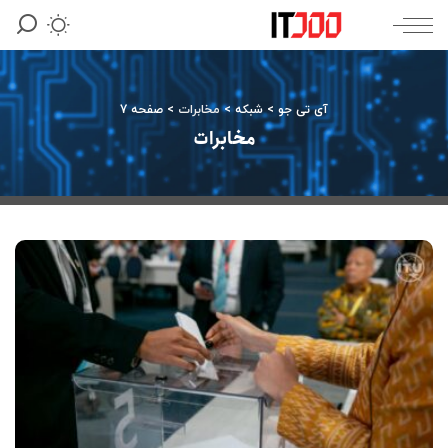
آی تی جو
>
شبکه
>
مخابرات
>
صفحه 7
مخابرات