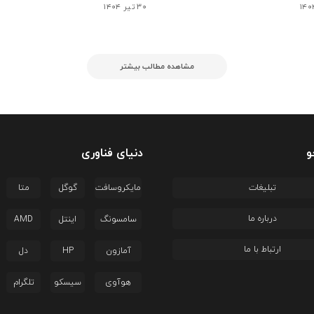
۳۰ تیر ۱۴۰۴
مشاهده مطالب بیشتر
و
دنیای فناوری
تبلیغات
مایکروسافت
گوگل
متا
درباره ما
سامسونگ
اینتل
AMD
ارتباط با ما
آمازون
HP
دل
هوآوی
سیسکو
تلگرام