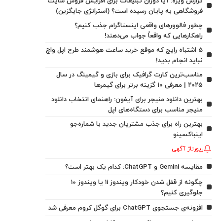
گزارش ویژه: آیا دوران تبلیغات برای افزایش فروش سایت
فروشگاهی به پایان رسیده است؟ (استراتژی جایگزین)
چطور فالوورهای واقعی اینستاگرام جذب کنیم؟
راهکارهایی که واقعاً جواب می‌دهند!
5 اشتباه رایج که موقع خرید ساعت هوشمند طرح اپل واچ
نباید انجام بدید!
مناسب‌ترین کارت گرافیک برای بازی و گیمینگ در سال
۲۰۲۵ | معرفی ۱۰ گزینه برتر برای گیمرها
بهترین دانلود منیجر برای آیفون: راهنمای انتخاب دانلود
منیجر مناسب برای دستگاه‌های اپل
بهترین راه برای جذب مشتریان جدید با شماره‌جو
اینباکسینو
رپورتاژ آگهی
مقایسه Gemini و ChatGPT: کدام یک بهتر است؟
چگونه از قفل شدن خودکار ویندوز 11 یا ویندوز 10
جلوگیری کنیم؟
افزونه‌ی جستجوی ChatGPT برای گوگل کروم معرفی شد