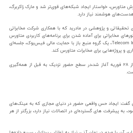
M) در بارسلونا برای گسترش متاورس، خواستار ایجاد شبکه‌های قوی‌تر شد و مارک زاکربرگ،
دست‌های هوشمند نیاز دارد.
زی تحقیقاتی و پژوهشی در مادرید که با همکاری شرکت مخابراتی
اتورهای مخابراتی برای آماده شدن برای برنامه‌های کاربردی متاورس
کمک کند. امروز در کنگره جهانی موبایل، پروژه Telecom Infra (TIP)، یک گروه منبع باز با حمایت مالی فیس‌بوک، جلسه‌ای
 کاری و پروژه‌هایی برای مخابرات متاورس کند.
به گفته GSMA، برگزارکننده نمایشگاه MWC 2022، که از 28 فوریه آغاز شد،در سطح حضور نزدیک به قبل از همه‌گیری
ست.
 این گفت: ایجاد حس واقعی حضور در دنیای مجازی که به عینک‌های
به پیشرفت های گسترده‌ای در اتصالات نیاز دارد، بزرگتر از هر
 آن با مردم در زمان آنی، نیاز به توانایی پردازش سریع داده‌ها