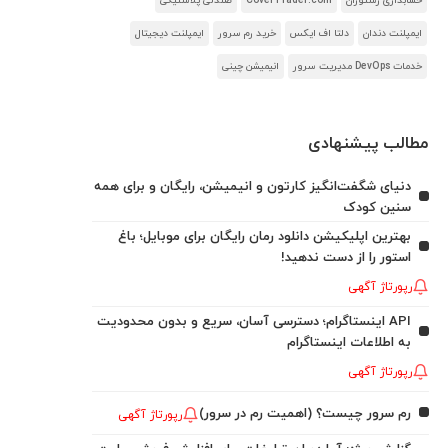
حسابداری رستوران
CoverTrader.com
صندلی پلاستیکی
ایمپلنت دندان
دلتا اف ایکس
خرید رم سرور
ایمپلنت دیجیتال
خدمات DevOps مدیریت سرور
انیمیشن چینی
مطالب پیشنهادی
دنیای شگفت‌انگیز کارتون و انیمیشن، رایگان و برای همه
سنین کودک
بهترین اپلیکیشن دانلود رمان رایگان برای موبایل؛ باغ
استور را از دست ندهید!
رپورتاژ آگهی
API اینستاگرام؛ دسترسی آسان، سریع و بدون محدودیت
به اطلاعات اینستاگرام
رپورتاژ آگهی
رم سرور چیست؟ (اهمیت رم در سرور)
رپورتاژ آگهی