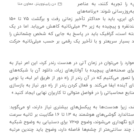
» را تجربه کنند، به عناصر
دن رابینوویتز، معاون متا
ه‌روزرسانی شوند: «برنامه‌های
حساس به تأخیر امروز، مانند تماس ویدیویی و بازی‌های ابری، باید با حداکثر تأخیر زمانی رفت و برگشت ۷۵ تا 150
میلی‌ثانیه مواجه شوند و این مقدار در مورد بازی‌های چندنفره و پیچیده به زیر 30 میلی‌ثانیه کاهش می‌یابد. اما در یک
رفته است، گرافیک باید در پاسخ به جایی که شخص چشمانش را
د بسیار سریعتر و با تأخیر یک رقمی بر حسب میلی‌ثانیه حرکت
 موارد را می‌توان در زمان آنی در هدست رندر کرد، این امر نیاز به
رای صحنه‌های پیچیده با آواتارهای زیاد، دانلود آن با شبکه‌های
ور می‌کنیم که در آن رندر از راه دور از طریق ابر لبه، یا نوعی
آینده ایفا می‌کند. و فعال کردن رندر از راه دور نیاز به بازسازی
ابع محاسباتی را در فواصل متوالی تا کاربران نهایی ایجاد کنید.»
، زیرا هدست‌ها به پیکسل‌های بیشتری نیاز دارند، او می‌گوید:
«استریم یک ویدیو با کیفیت 720p روی صفحه‌نمایش استاندارد گوشی‌های هوشمند به ۱.۳ تا ۱.۶ مگابیت بر ثانیه سرعت
انتقال نیاز دارد. در گوشی‌های هوشمندی که در فاصله بازو نگهداری می‌شوند، وضوح 720p برای دستیابی به وضوح شبکیه
ند سانتی‌متر از چشم‌ها فاصله دارد، وضوح باید چندین مرتبه