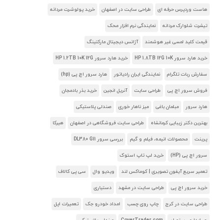
هاست وردپرس حرفه ای
طراحی سایت در اصفهان
خرید پولوشرت مردانه
تیشرت شلوارک مردانه
نمایندگی نرم افزار محک
قیمت کلید لمسی غیر هوشمند
آژانس دیجیتال مارکتینگ
خرید هارد سرور HP 1.8TB 12G 10K
خرید هارد سرور HP 1.2TB 10K 12G
سفارش ربات تلگرام
نمایندگی ایران رادیاتور
هارد سرور اچ پی (hp)
فروش سرور اچ پی
طراحی سایت
آنریل انجین
خرید بذر بادمجان
هارد سرور
مبلمان باغی
میز ناهار خوری
صندلی پلاستیکی
بهترین دکتر زیبایی کرمانشاه
طراحی سایت فروشگاهی در اصفهان
هیرکا
پرینت
محصولات انیمه، فیلم و گیم
بررسی سرور DL380 G11
سرور اچ پی (HP)
خرید لپ تاپ استوک
تعمیر سریع آیفون تصویری | کوماکس لند
ویدیو وال
سی پی کالاف
خرید سرور اچ پی
طراحی سایت در مشهد
دستیاری
طراحی سایت در کرج
چاپ روی چسب
امداد خودرو جک
تعمیرات اپل