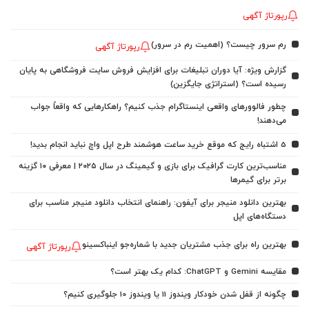
رپورتاژ آگهی
رم سرور چیست؟ (اهمیت رم در سرور)
رپورتاژ آگهی
گزارش ویژه: آیا دوران تبلیغات برای افزایش فروش سایت فروشگاهی به پایان
رسیده است؟ (استراتژی جایگزین)
چطور فالوورهای واقعی اینستاگرام جذب کنیم؟ راهکارهایی که واقعاً جواب
می‌دهند!
5 اشتباه رایج که موقع خرید ساعت هوشمند طرح اپل واچ نباید انجام بدید!
مناسب‌ترین کارت گرافیک برای بازی و گیمینگ در سال ۲۰۲۵ | معرفی ۱۰ گزینه
برتر برای گیمرها
بهترین دانلود منیجر برای آیفون: راهنمای انتخاب دانلود منیجر مناسب برای
دستگاه‌های اپل
بهترین راه برای جذب مشتریان جدید با شماره‌جو اینباکسینو
رپورتاژ آگهی
مقایسه Gemini و ChatGPT: کدام یک بهتر است؟
چگونه از قفل شدن خودکار ویندوز 11 یا ویندوز 10 جلوگیری کنیم؟