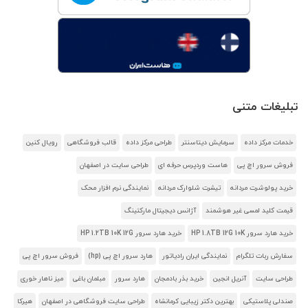
تبلیغات متنی
خدمات مرکز داده
سرمایش دیتاسنتر
طراحی مرکز داده
قالب فروشگاهی
رویال کنین
فروش سرور اچ پی
هاست وردپرس حرفه ای
طراحی سایت در اصفهان
خرید پولوشرت مردانه
تیشرت شلوارک مردانه
نمایندگی نرم افزار محک
قیمت کلید لمسی غیر هوشمند
آژانس دیجیتال مارکتینگ
خرید هارد سرور HP 1.8TB 12G 10K
خرید هارد سرور HP 1.2TB 10K 12G
سفارش ربات تلگرام
نمایندگی ایران رادیاتور
هارد سرور اچ پی (hp)
فروش سرور اچ پی
طراحی سایت
آنریل انجین
خرید بذر بادمجان
هارد سرور
مبلمان باغی
میز ناهار خوری
صندلی پلاستیکی
بهترین دکتر زیبایی کرمانشاه
طراحی سایت فروشگاهی در اصفهان
هیرکا