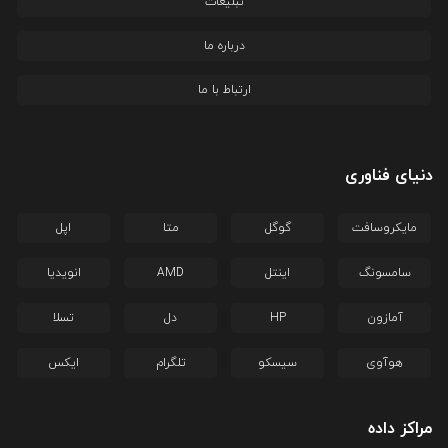
تبلیغات
درباره ما
ارتباط با ما
دنیای فناوری
مایکروسافت
گوگل
متا
اپل
سامسونگ
اینتل
AMD
انویدیا
آمازون
HP
دل
تسلا
هوآوی
سیسکو
تلگرام
ایکس
مراکز داده