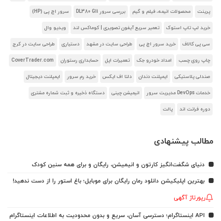
پرینت
محصولات انیمه، فیلم و گیم
بررسی سرور DL380 G11
سرور اچ پی (HP)
خرید لپ تاپ استوک
تعمیر سریع آیفون تصویری | کوماکس لند
ویدیو وال
سی پی کالاف
خرید سرور اچ پی
طراحی سایت در مشهد
دستیاری
طراحی سایت در کرج
چاپ روی چسب
امداد خودرو جک
تعمیرات اپل
حسابداری رستوران
CoverTrader.com
صندلی پلاستیکی
ایمپلنت دندان
دلتا اف ایکس
خرید رم سرور
ایمپلنت دیجیتال
خدمات DevOps مدیریت سرور
انیمیشن چینی
دستگاه ذخیره و ثبت شماره مشتری
دوره فرانت اند
پالت
مطالب پیشنهادی
دنیای شگفت‌انگیز کارتون و انیمیشن، رایگان و برای همه سنین کودک
بهترین اپلیکیشن دانلود رمان رایگان برای موبایل؛ باغ استور را از دست ندهید!
رپورتاژ آگهی
API اینستاگرام؛ دسترسی آسان، سریع و بدون محدودیت به اطلاعات اینستاگرام