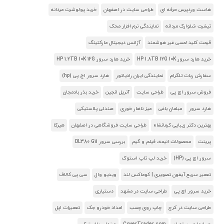
هاست وردپرس حرفه ای
طراحی سایت در اصفهان
خرید پولوشرت مردانه
تیشرت شلوارک مردانه
نمایندگی نرم افزار محک
قیمت کلید لمسی غیر هوشمند
آژانس دیجیتال مارکتینگ
خرید هارد سرور HP 1.8TB 12G 10K
خرید هارد سرور HP 1.2TB 10K 12G
سفارش ربات تلگرام
نمایندگی ایران رادیاتور
هارد سرور اچ پی (hp)
فروش سرور اچ پی
طراحی سایت
آنریل انجین
خرید بذر بادمجان
هارد سرور
مبلمان باغی
میز ناهار خوری
صندلی پلاستیکی
بهترین دکتر زیبایی کرمانشاه
طراحی سایت فروشگاهی در اصفهان
هیرکا
پرینت
محصولات انیمه، فیلم و گیم
بررسی سرور DL380 G11
سرور اچ پی (HP)
خرید لپ تاپ استوک
تعمیر سریع آیفون تصویری | کوماکس لند
ویدیو وال
سی پی کالاف
خرید سرور اچ پی
طراحی سایت در مشهد
دستیاری
طراحی سایت در کرج
چاپ روی چسب
امداد خودرو جک
تعمیرات اپل