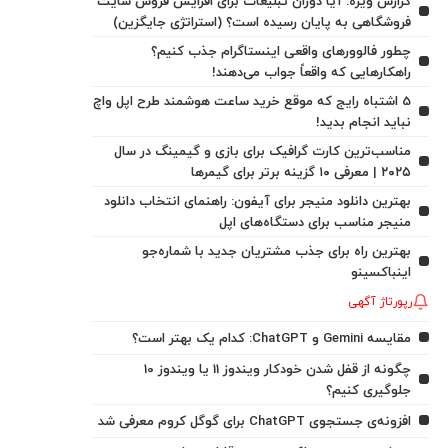
گزارش ویژه: آیا دوران تبلیغات برای افزایش فروش سایت
فروشگاهی به پایان رسیده است؟ (استراتژی جایگزین)
چطور فالوورهای واقعی اینستاگرام جذب کنیم؟
راهکارهایی که واقعاً جواب می‌دهند!
5 اشتباه رایج که موقع خرید ساعت هوشمند طرح اپل واچ
نباید انجام بدید!
مناسب‌ترین کارت گرافیک برای بازی و گیمینگ در سال
۲۰۲۵ | معرفی ۱۰ گزینه برتر برای گیمرها
بهترین دانلود منیجر برای آیفون: راهنمای انتخاب دانلود
منیجر مناسب برای دستگاه‌های اپل
بهترین راه برای جذب مشتریان جدید با شماره‌جو
اینباکسینو
رپورتاژ آگهی
مقایسه Gemini و ChatGPT: کدام یک بهتر است؟
چگونه از قفل شدن خودکار ویندوز 11 یا ویندوز 10
جلوگیری کنیم؟
افزونه‌ی جستجوی ChatGPT برای گوگل کروم معرفی شد