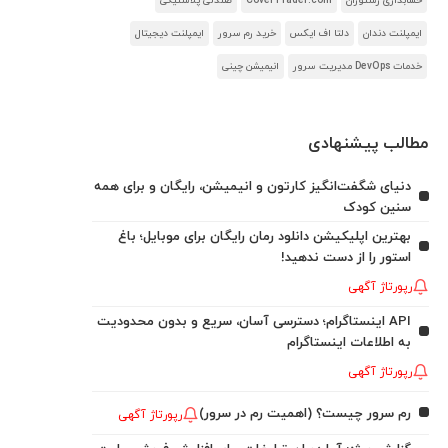
حسابداری رستوران
CoverTrader.com
صندلی پلاستیکی
ایمپلنت دندان
دلتا اف ایکس
خرید رم سرور
ایمپلنت دیجیتال
خدمات DevOps مدیریت سرور
انیمیشن چینی
مطالب پیشنهادی
دنیای شگفت‌انگیز کارتون و انیمیشن، رایگان و برای همه
سنین کودک
بهترین اپلیکیشن دانلود رمان رایگان برای موبایل؛ باغ
استور را از دست ندهید!
رپورتاژ آگهی
API اینستاگرام؛ دسترسی آسان، سریع و بدون محدودیت
به اطلاعات اینستاگرام
رپورتاژ آگهی
رم سرور چیست؟ (اهمیت رم در سرور)
رپورتاژ آگهی