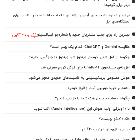
برتر برای گیمرها
بهترین دانلود منیجر برای آیفون: راهنمای انتخاب دانلود منیجر مناسب برای
دستگاه‌های اپل
بهترین راه برای جذب مشتریان جدید با شماره‌جو اینباکسینو
رپورتاژ آگهی
مقایسه Gemini و ChatGPT: کدام یک بهتر است؟
چگونه از قفل شدن خودکار ویندوز 11 یا ویندوز 10 جلوگیری کنیم؟
افزونه‌ی جستجوی ChatGPT برای گوگل کروم معرفی شد
هوش مصنوعی پرپلکیسیتی به قابلیت‌های جدیدی مجهز می‌شود
راهنمای خرید دوربین ثبت وقایع خودرو
چگونه حساب جیمیل هک شده را بازیابی کنیم؟
با ۱۰ ویژگی اولیه هوش اپل (Apple Intelligence) آشنا شوید
داک‌داک‌گو چیست؟
بررسی بازی‌های ایردراپ تلگرام
هوش مصنوعی هنوز نمی‌تواند جایگزین جستجوی گوگل شود