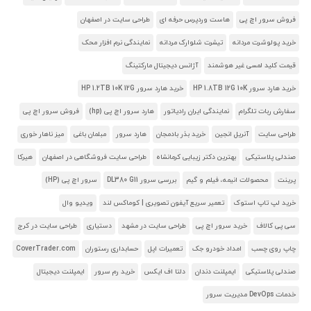
فروش سرور اچ پی
هاست وردپرس حرفه ای
طراحی سایت در اصفهان
خرید پولوشرت مردانه
تیشرت شلوارک مردانه
نمایندگی نرم افزار محک
قیمت کلید لمسی غیر هوشمند
آژانس دیجیتال مارکتینگ
خرید هارد سرور HP 1.8TB 12G 10K
خرید هارد سرور HP 1.2TB 10K 12G
سفارش ربات تلگرام
نمایندگی ایران رادیاتور
هارد سرور اچ پی (hp)
فروش سرور اچ پی
طراحی سایت
آنریل انجین
خرید بذر بادمجان
هارد سرور
مبلمان باغی
میز ناهار خوری
صندلی پلاستیکی
بهترین دکتر زیبایی کرمانشاه
طراحی سایت فروشگاهی در اصفهان
هیرکا
پرینت
محصولات انیمه، فیلم و گیم
بررسی سرور DL380 G11
سرور اچ پی (HP)
خرید لپ تاپ استوک
تعمیر سریع آیفون تصویری | کوماکس لند
ویدیو وال
سی پی کالاف
خرید سرور اچ پی
طراحی سایت در مشهد
دستیاری
طراحی سایت در کرج
چاپ روی چسب
امداد خودرو جک
تعمیرات اپل
حسابداری رستوران
CoverTrader.com
صندلی پلاستیکی
ایمپلنت دندان
دلتا اف ایکس
خرید رم سرور
ایمپلنت دیجیتال
خدمات DevOps مدیریت سرور