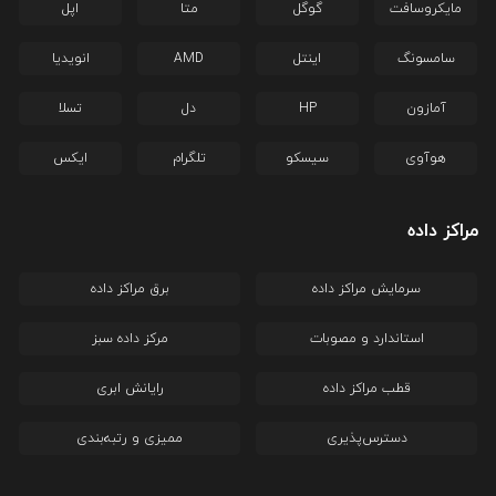
مایکروسافت
گوگل
متا
اپل
سامسونگ
اینتل
AMD
انویدیا
آمازون
HP
دل
تسلا
هوآوی
سیسکو
تلگرام
ایکس
مراکز داده
سرمایش مراکز داده
برق مراکز داده
استاندارد و مصوبات
مرکز داده سبز
قطب مراکز داده
رایانش ابری
دسترس‌پذیری
ممیزی و رتبه‌بندی