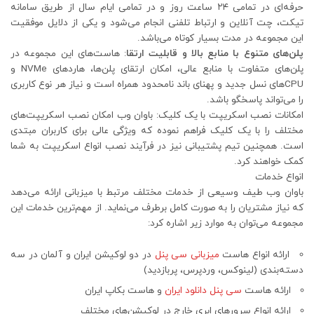
حرفه‌ای در تمامی ۲۴ ساعت روز و در تمامی ایام سال از طریق سامانه
تیکت، چت آنلاین و ارتباط تلفنی انجام می‌شود و یکی از دلایل موفقیت
این مجموعه در مدت بسیار کوتاه می‌باشد.
پلن‌های متنوع با منابع بالا و قابلیت ارتقا
: هاست‌های این مجموعه در
پلن‌های متفاوت با منابع عالی، امکان ارتقای پلن‌ها، هاردهای NVMe و
CPUهای نسل جدید و پهنای باند نامحدود همراه است و نیاز هر نوع کاربری
را می‌تواند پاسخگو باشد.
امکانات نصب اسکریپت با یک کلیک: باوان وب امکان نصب اسکریپت‌های
مختلف را با یک کلیک فراهم نموده که ویژگی عالی برای کاربران مبتدی
است. همچنین تیم پشتیبانی نیز در فرآیند نصب انواع اسکریپت به شما
کمک خواهند کرد.
انواع خدمات
باوان وب طیف وسیعی از خدمات مختلف مرتبط با میزبانی ارائه می‌دهد
که نیاز مشتریان را به صورت کامل برطرف می‌نماید. از مهم‌ترین خدمات این
مجموعه می‌توان به موارد زیر اشاره کرد:
ارائه انواع هاست
میزبانی سی پنل
در دو لوکیشن ایران و آلمان در سه
دسته‌بندی (لینوکس، وردپرس، پربازدید)
ارائه هاست
سی پنل دانلود ایران
و هاست بکاپ ایران
ارائه انواع سرورهای ابری خارج در لوکیشن‌های مختلف