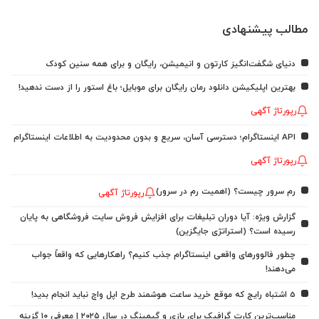
مطالب پیشنهادی
دنیای شگفت‌انگیز کارتون و انیمیشن، رایگان و برای همه سنین کودک
بهترین اپلیکیشن دانلود رمان رایگان برای موبایل؛ باغ استور را از دست ندهید!
رپورتاژ آگهی
API اینستاگرام؛ دسترسی آسان، سریع و بدون محدودیت به اطلاعات اینستاگرام
رپورتاژ آگهی
رم سرور چیست؟ (اهمیت رم در سرور)
رپورتاژ آگهی
گزارش ویژه: آیا دوران تبلیغات برای افزایش فروش سایت فروشگاهی به پایان
رسیده است؟ (استراتژی جایگزین)
چطور فالوورهای واقعی اینستاگرام جذب کنیم؟ راهکارهایی که واقعاً جواب
می‌دهند!
5 اشتباه رایج که موقع خرید ساعت هوشمند طرح اپل واچ نباید انجام بدید!
مناسب‌ترین کارت گرافیک برای بازی و گیمینگ در سال ۲۰۲۵ | معرفی ۱۰ گزینه