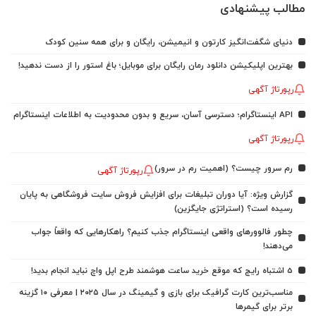
مطالب پیشنهادی
دنیای شگفت‌انگیز کارتون و انیمیشن، رایگان و برای همه سنین کودک
بهترین اپلیکیشن دانلود رمان رایگان برای موبایل؛ باغ استور را از دست ندهید!
رپورتاژ آگهی
API اینستاگرام؛ دسترسی آسان، سریع و بدون محدودیت به اطلاعات اینستاگرام
رپورتاژ آگهی
رم سرور چیست؟ (اهمیت رم در سرور)
رپورتاژ آگهی
گزارش ویژه: آیا دوران تبلیغات برای افزایش فروش سایت فروشگاهی به پایان
رسیده است؟ (استراتژی جایگزین)
چطور فالوورهای واقعی اینستاگرام جذب کنیم؟ راهکارهایی که واقعاً جواب
می‌دهند!
5 اشتباه رایج که موقع خرید ساعت هوشمند طرح اپل واچ نباید انجام بدید!
مناسب‌ترین کارت گرافیک برای بازی و گیمینگ در سال ۲۰۲۵ | معرفی ۱۰ گزینه
برتر برای گیمرها