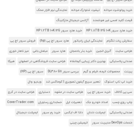
خرید پولوشرت مردانه
تیشرت شلوارک مردانه
نمایندگی نرم افزار محک
قیمت کلید لمسی غیر هوشمند
آژانس دیجیتال مارکتینگ
خرید هارد سرور HP 1.8TB 12G 10K
خرید هارد سرور HP 1.2TB 10K 12G
سفارش ربات تلگرام
نمایندگی ایران رادیاتور
هارد سرور اچ پی (hp)
فروش سرور اچ پی
طراحی سایت
آنریل انجین
خرید بذر بادمجان
هارد سرور
مبلمان باغی
میز ناهار خوری
صندلی پلاستیکی
بهترین دکتر زیبایی کرمانشاه
طراحی سایت فروشگاهی در اصفهان
هیرکا
پرینت
محصولات انیمه، فیلم و گیم
بررسی سرور DL380 G11
سرور اچ پی (HP)
خرید لپ تاپ استوک
تعمیر سریع آیفون تصویری | کوماکس لند
ویدیو وال
سی پی کالاف
خرید سرور اچ پی
طراحی سایت در مشهد
دستیاری
طراحی سایت در کرج
چاپ روی چسب
امداد خودرو جک
تعمیرات اپل
حسابداری رستوران
CoverTrader.com
صندلی پلاستیکی
ایمپلنت دندان
دلتا اف ایکس
خرید رم سرور
ایمپلنت دیجیتال
خدمات DevOps مدیریت سرور
انیمیشن چینی