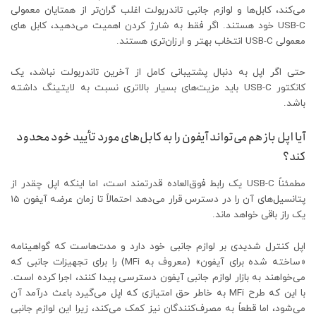
می‌کند، کابل‌ها و لوازم جانبی تاندربولت اغلب گران‌تر از همتایان معمولی
USB-C خود هستند. اگر فقط به شارژ کردن اهمیت می‌دهید، کابل های
معمولی USB-C انتخاب بهتر و ارزان‌تری هستند.
حتی اگر اپل به دنبال پشتیبانی کامل از آخرین تاندربولت نباشد، یک
کانکتور USB-C باید مزیت‌های بسیار بالاتری نسبت به لایتینگ داشته
باشد.
آیا اپل باز هم می‌تواند آیفون را به کابل‌های مورد تأیید خود محدود
کند؟
مطمئناً USB-C یک رابط فوق‌العاده قدرتمند است، اما اینکه اپل چقدر از
پتانسیل‌های آن را در دسترس قرار می‌دهد احتمالاً تا زمان عرضه آیفون 15
یک راز باقی خواهد ماند.
اپل کنترل شدیدی بر لوازم جانبی خود دارد و مدت‌هاست که گواهینامه
«ساخته شده برای آیفون» (معروف به MFi) را برای تجهیزات جانبی که
می‌خواهند به بازار لوازم جانبی آیفون دسترسی پیدا کنند، اجرا کرده است.
با این که طرح MFi به خاطر حق امتیازی که اپل می‌گیرد باعث درآمد آن
می‌شود، اما قطعاً به مصرف‌کنندگان نیز کمک می‌کند، زیرا این لوازم جانبی