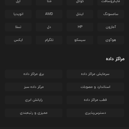
مایکروسافت
گوگل
متا
اپل
سامسونگ
اینتل
AMD
انویدیا
آمازون
HP
دل
تسلا
هوآوی
سیسکو
تلگرام
ایکس
مراکز داده
سرمایش مراکز داده
برق مراکز داده
استاندارد و مصوبات
مرکز داده سبز
قطب مراکز داده
رایانش ابری
دسترس‌پذیری
ممیزی و رتبه‌بندی