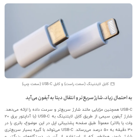
کابل لایتنینگ (سمت راست) و کابل USB-C (سمت چپ)
به احتمال زیاد، شارژ سریع‌تر و انتقال دیتا به آیفون می‌آید
USB-C همچنین مزایایی مانند شارژ سریع‌تر و سرعت داده را ارائه می‌دهد.
شارژ آیفون سیمی از طریق کابل لایتنینگ به USB-C (با آداپتور برق 20
وات یا بالاتر) معمولاً طبق صفحه پشتیبانی اپل در این موضوع، باتری را در
30 دقیقه به 50 درصد می‌رساند. USB-C می‌تواند با گیره بسیار سریع‌تری
شارژ شود، همانطور که از استفاده از آن در دستگاه‌های بزرگتر و