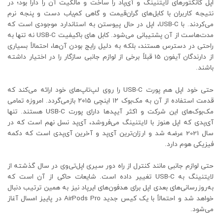
اپل کانکتورهای لایتنینگ و آی‌پاد را ساخت و مالکیت آن را دارا بود؛ در
نتیجه کاربران با کابل‌های گران‌قیمت و گاهی کم‌یاب دست و پنجه نرم
می‌کردند. با USB-C، اپل در حال پیوستن به استاندارد موجودی است که
مدت‌هاست از آن پشتیبانی می‌شود. کابل های باکیفیت USB-C نه تنها به
راحتی در دسترس هستند، بلکه به دلیل رایج بودن آن‌ها، احتمالاً بسیاری
از دارندگان آیفون 15 قبلاً برخی از لوازم جانبی سازگار را در اختیار داشته
باشند.
حتی خود اپل هم پورت USB-C را روی لپ‌تاپ‌های خود ارائه می‌کند که
قدمت استفاده از آن به مک‌بوک ۱۲ اینچی ۲۰۱۵ بازمی‌گردد. امروزه تمامی
مک‌بوک‌های این شرکت و اکثر آیپدها دارای پورت USB-C هستند. تنها
آی‌پدی که اپل هنوز با لایتنینگ می‌فروشد، آی‌پد نسل نهم است که در
سال 2021 عرضه شد و ارزان‌ترین آی‌پد و آخرین آی‌پدی است که دکمه
فیزیکی هوم دارد.
حتی لوازم جانبی مانند کنترل از راه دور سیری اپل‌تی‌وی در سال گذشته از
لایتنینگ به USB-C تغییر داده است. شایعات حاکی از آن است که
به‌روزرسانی‌های بعدی اپل برای هدفون‌های ایرپاد نیز به همین ترتیب دنبال
خواهد شد و احتمالاً با یک کیس جدید AirPods Pro در پاییز امسال آغاز
می‌شود.