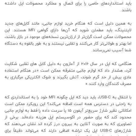
باید استانداردهای خاصی را برای اتصال و عملکرد محصولات اپل داشته
باشند.
به همین دلیل است که هنگام خرید لوازم جانبی، مانند کابل‌های جدید
لایتنینگ، باید مطمئن شوید که آن‌ها دارای گواهی MFi هستند. این
محصولات ممکن است گران‌تر از ارزان‌ترین نسخه‌های موجود در بازار باشند،
اما بهتر و طولانی‌تر کار می‌کنند و تقلبی نیستند و به طور بالقوه به دستگاه
شما آسیب نمی‌رسانند.
هنگامی که اپل در سال 2016 از آمازون به دلیل کابل های تقلبی شکایت
کرد، هشدار داد که لوازم جانبی متفرقه ممکن است «در هنگام استفاده
عادی بیش از حد گرم شوند، آتش بگیرند و شوک الکتریکی مرگباری به
مصرف کنندگان وارد کنند.»
با انتقال به USB-C، باید دید که اپل چگونه MFi خود را به استانداردی که
به راحتی در دسترس همه است اضافه می‌کند؟ این رویکرد ممکن است
امکاناتی نظیر شارژ سریع‌تر آیفون 15 یا سرعت داده را فقط به لوازم جانبی
محدود کند که برای حضور در اکوسیستم اپل هزینه داده‌اند. برخی از
تصاویری که به صورت آنلاین به بیرون درز کرده اند نشان می‌دهند که
شارژرهای USB-C اپل یک تراشه اضافی دارند که می‌تواند دقیقاً برای