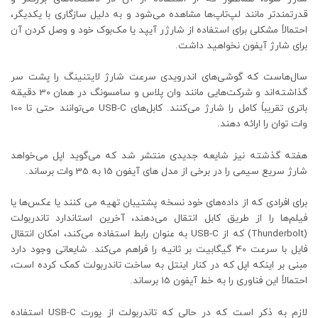
قدرتمندتر مانند لپ‌تاپ‌ها مشاهده می‌شود و به دلیل سازگاری با یکدیگر،
احتمالاً مشکلی برای استفاده از شارژر آیپد یا مک‌بوک خود و وصل کردن آن
برای شارژ آیفون نخواهید داشت.
سال‌هاست که گوشی‌های اندرویدی سرعت شارژ لایتنینگ را پشت سر
گذاشته‌اند و شرکت‌هایی مانند وان پلاس و سامسونگ در همان 30 دقیقه
باتری تقریباً کامل را شارژ می‌کنند. کابل‌های USB-C می‌توانند حتی تا 100
وات توان را ارائه دهند.
هفته گذشته نیز شایعه جدیدی منتشر شد که می‌گوید اپل می‌خواهد
شارژ سریع سیمی را در برخی از مدل های آیفون 15 به 35 وات برساند.
برای افرادی که از داده‌های خود نسخه پشتیبان تهیه می کنند یا عکس‌ها یا
فیلم‌ها را از طریق کابل انتقال می‌دهند، آخرین استاندارد تاندربولت
(Thunderbolt) که از USB-C به عنوان رابط استفاده می‌کند، امکان انتقال
فایل با سرعت 40 گیگابیت بر ثانیه را فراهم می‌کند. شایعاتی وجود دارد
مبنی بر اینکه اپل که در کنار اینتل به ساخت تاندربولت کمک کرده است،
احتمالاً این فناوری را به خط آیفون 15 برساند.
لازم به ذکر است که در حالی که تاندربولت از پورت USB-C استفاده