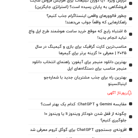
گزارش ویژه: آیا دوران تبلیغات برای افزایش فروش سایت
فروشگاهی به پایان رسیده است؟ (استراتژی جایگزین)
چطور فالوورهای واقعی اینستاگرام جذب کنیم؟
راهکارهایی که واقعاً جواب می‌دهند!
5 اشتباه رایج که موقع خرید ساعت هوشمند طرح اپل واچ
نباید انجام بدید!
مناسب‌ترین کارت گرافیک برای بازی و گیمینگ در سال
۲۰۲۵ | معرفی ۱۰ گزینه برتر برای گیمرها
بهترین دانلود منیجر برای آیفون: راهنمای انتخاب دانلود
منیجر مناسب برای دستگاه‌های اپل
بهترین راه برای جذب مشتریان جدید با شماره‌جو
اینباکسینو
رپورتاژ آگهی
مقایسه Gemini و ChatGPT: کدام یک بهتر است؟
چگونه از قفل شدن خودکار ویندوز 11 یا ویندوز 10
جلوگیری کنیم؟
افزونه‌ی جستجوی ChatGPT برای گوگل کروم معرفی شد