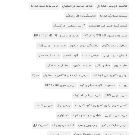
هاست وردپرس حرفه ای
طراحی سایت در اصفهان
خرید پولوشرت مردانه
تیشرت شلوارک مردانه
نمایندگی نرم افزار محک
قیمت کلید لمسی غیر هوشمند
آژانس دیجیتال مارکتینگ
خرید هارد سرور HP 1.8TB 12G 10K
خرید هارد سرور HP 1.2TB 10K 12G
سفارش ربات تلگرام
نمایندگی ایران رادیاتور
هارد سرور اچ پی (hp)
فروش سرور اچ پی
طراحی سایت
آنریل انجین
خرید بذر بادمجان
هارد سرور
مبلمان باغی
میز ناهار خوری
صندلی پلاستیکی
بهترین دکتر زیبایی کرمانشاه
طراحی سایت فروشگاهی در اصفهان
هیرکا
پرینت
محصولات انیمه، فیلم و گیم
بررسی سرور DL380 G11
سرور اچ پی (HP)
خرید لپ تاپ استوک
تعمیر سریع آیفون تصویری | کوماکس لند
ویدیو وال
سی پی کالاف
خرید سرور اچ پی
طراحی سایت در مشهد
دستیاری
طراحی سایت در کرج
چاپ روی چسب
امداد خودرو جک
تعمیرات اپل