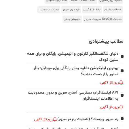
حسابداری رستوران
CoverTrader.com
صندلی پلاستیکی
ایمپلنت دندان
دلتا اف ایکس
خرید رم سرور
ایمپلنت دیجیتال
خدمات DevOps مدیریت سرور
انیمیشن چینی
مطالب پیشنهادی
دنیای شگفت‌انگیز کارتون و انیمیشن، رایگان و برای همه
سنین کودک
بهترین اپلیکیشن دانلود رمان رایگان برای موبایل؛ باغ
استور را از دست ندهید!
رپورتاژ آگهی
API اینستاگرام؛ دسترسی آسان، سریع و بدون محدودیت
به اطلاعات اینستاگرام
رپورتاژ آگهی
رم سرور چیست؟ (اهمیت رم در سرور)
رپورتاژ آگهی