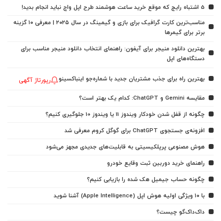
5 اشتباه رایج که موقع خرید ساعت هوشمند طرح اپل واچ نباید انجام بدید!
مناسب‌ترین کارت گرافیک برای بازی و گیمینگ در سال ۲۰۲۵ | معرفی ۱۰ گزینه
برتر برای گیمرها
بهترین دانلود منیجر برای آیفون: راهنمای انتخاب دانلود منیجر مناسب برای
دستگاه‌های اپل
بهترین راه برای جذب مشتریان جدید با شماره‌جو اینباکسینو
رپورتاژ آگهی
مقایسه Gemini و ChatGPT: کدام یک بهتر است؟
چگونه از قفل شدن خودکار ویندوز 11 یا ویندوز 10 جلوگیری کنیم؟
افزونه‌ی جستجوی ChatGPT برای گوگل کروم معرفی شد
هوش مصنوعی پرپلکیسیتی به قابلیت‌های جدیدی مجهز می‌شود
راهنمای خرید دوربین ثبت وقایع خودرو
چگونه حساب جیمیل هک شده را بازیابی کنیم؟
با ۱۰ ویژگی اولیه هوش اپل (Apple Intelligence) آشنا شوید
داک‌داک‌گو چیست؟