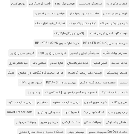
خدمات مرکز داده
سرمایش دیتاسنتر
طراحی مرکز داده
قالب فروشگاهی
رویال کنین
فروش سرور اچ پی
هاست وردپرس حرفه ای
طراحی سایت در اصفهان
خرید پولوشرت مردانه
تیشرت شلوارک مردانه
نمایندگی نرم افزار محک
قیمت کلید لمسی غیر هوشمند
آژانس دیجیتال مارکتینگ
خرید هارد سرور HP 1.8TB 12G 10K
خرید هارد سرور HP 1.2TB 10K 12G
سفارش ربات تلگرام
نمایندگی ایران رادیاتور
هارد سرور اچ پی (hp)
فروش سرور اچ پی
طراحی سایت
آنریل انجین
خرید بذر بادمجان
هارد سرور
مبلمان باغی
میز ناهار خوری
صندلی پلاستیکی
بهترین دکتر زیبایی کرمانشاه
طراحی سایت فروشگاهی در اصفهان
هیرکا
پرینت
محصولات انیمه، فیلم و گیم
بررسی سرور DL380 G11
سرور اچ پی (HP)
خرید لپ تاپ استوک
تعمیر سریع آیفون تصویری | کوماکس لند
ویدیو وال
سی پی کالاف
خرید سرور اچ پی
طراحی سایت در مشهد
دستیاری
طراحی سایت در کرج
چاپ روی چسب
امداد خودرو جک
تعمیرات اپل
حسابداری رستوران
CoverTrader.com
صندلی پلاستیکی
ایمپلنت دندان
دلتا اف ایکس
خرید رم سرور
ایمپلنت دیجیتال
خدمات DevOps مدیریت سرور
انیمیشن چینی
دستگاه ذخیره و ثبت شماره مشتری