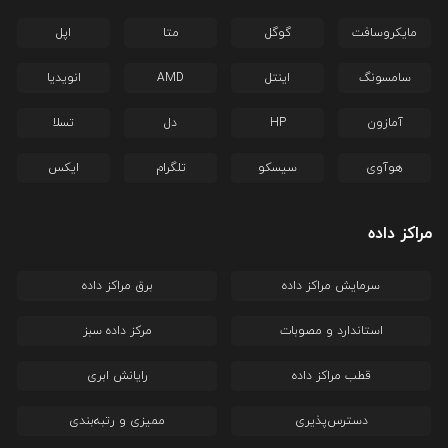
مایکروسافت
گوگل
متا
اپل
سامسونگ
اینتل
AMD
انویدیا
آمازون
HP
دل
تسلا
هوآوی
سیسکو
تلگرام
ایکس
مراکز داده
سرمایش مراکز داده
برق مراکز داده
استاندارد و مصوبات
مرکز داده سبز
قطب مراکز داده
رایانش ابری
دسترس‌پذیری
ممیزی و رتبه‌بندی