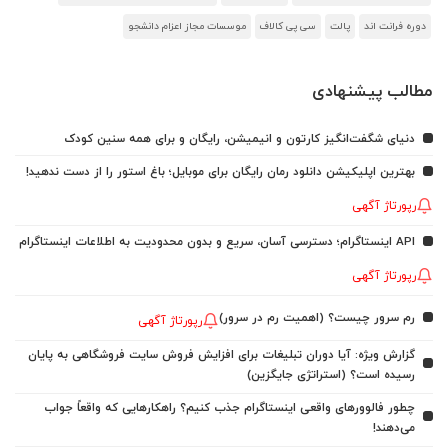
دوره فرانت اند
پالت
سی پی کالاف
موسسات مجاز اعزام دانشجو
مطالب پیشنهادی
دنیای شگفت‌انگیز کارتون و انیمیشن، رایگان و برای همه سنین کودک
بهترین اپلیکیشن دانلود رمان رایگان برای موبایل؛ باغ استور را از دست ندهید!
رپورتاژ آگهی
API اینستاگرام؛ دسترسی آسان، سریع و بدون محدودیت به اطلاعات اینستاگرام
رپورتاژ آگهی
رم سرور چیست؟ (اهمیت رم در سرور)
رپورتاژ آگهی
گزارش ویژه: آیا دوران تبلیغات برای افزایش فروش سایت فروشگاهی به پایان
رسیده است؟ (استراتژی جایگزین)
چطور فالوورهای واقعی اینستاگرام جذب کنیم؟ راهکارهایی که واقعاً جواب
می‌دهند!