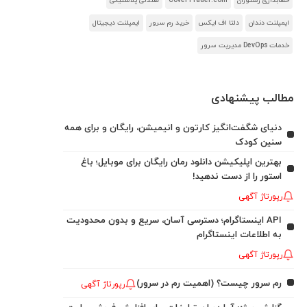
حسابداری رستوران
CoverTrader.com
صندلی پلاستیکی
ایمپلنت دندان
دلتا اف ایکس
خرید رم سرور
ایمپلنت دیجیتال
خدمات DevOps مدیریت سرور
مطالب پیشنهادی
دنیای شگفت‌انگیز کارتون و انیمیشن، رایگان و برای همه
سنین کودک
بهترین اپلیکیشن دانلود رمان رایگان برای موبایل؛ باغ
استور را از دست ندهید!
رپورتاژ آگهی
API اینستاگرام؛ دسترسی آسان، سریع و بدون محدودیت
به اطلاعات اینستاگرام
رپورتاژ آگهی
رم سرور چیست؟ (اهمیت رم در سرور)
رپورتاژ آگهی