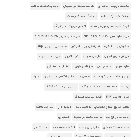
هاست وردپرس حرفه ای
طراحی سایت در اصفهان
خرید پولوشرت مردانه
تیشرت شلوارک مردانه
نمایندگی نرم افزار محک
قیمت کلید لمسی غیر هوشمند
آژانس دیجیتال مارکتینگ
خرید هارد سرور HP 1.8TB 12G 10K
خرید هارد سرور HP 1.2TB 10K 12G
سفارش ربات تلگرام
نمایندگی ایران رادیاتور
هارد سرور اچ پی (hp)
فروش سرور اچ پی
طراحی سایت
آنریل انجین
خرید بذر بادمجان
هارد سرور
مبلمان باغی
میز ناهار خوری
صندلی پلاستیکی
بهترین دکتر زیبایی کرمانشاه
طراحی سایت فروشگاهی در اصفهان
هیرکا
پرینت
محصولات انیمه، فیلم و گیم
بررسی سرور DL380 G11
سرور اچ پی (HP)
خرید لپ تاپ استوک
تعمیر سریع آیفون تصویری | کوماکس لند
ویدیو وال
سی پی کالاف
خرید سرور اچ پی
طراحی سایت در مشهد
دستیاری
طراحی سایت در کرج
چاپ روی چسب
امداد خودرو جک
تعمیرات اپل