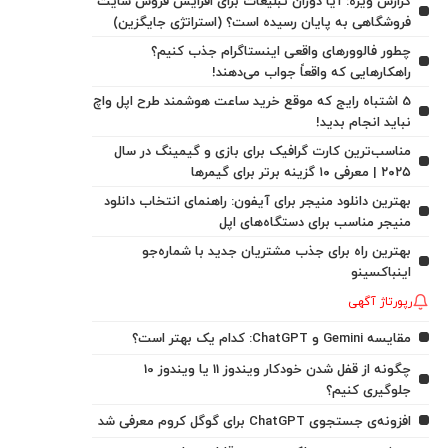
گزارش ویژه: آیا دوران تبلیغات برای افزایش فروش سایت
فروشگاهی به پایان رسیده است؟ (استراتژی جایگزین)
چطور فالوورهای واقعی اینستاگرام جذب کنیم؟
راهکارهایی که واقعاً جواب می‌دهند!
5 اشتباه رایج که موقع خرید ساعت هوشمند طرح اپل واچ
نباید انجام بدید!
مناسب‌ترین کارت گرافیک برای بازی و گیمینگ در سال
۲۰۲۵ | معرفی ۱۰ گزینه برتر برای گیمرها
بهترین دانلود منیجر برای آیفون: راهنمای انتخاب دانلود
منیجر مناسب برای دستگاه‌های اپل
بهترین راه برای جذب مشتریان جدید با شماره‌جو
اینباکسینو
رپورتاژ آگهی
مقایسه Gemini و ChatGPT: کدام یک بهتر است؟
چگونه از قفل شدن خودکار ویندوز 11 یا ویندوز 10
جلوگیری کنیم؟
افزونه‌ی جستجوی ChatGPT برای گوگل کروم معرفی شد