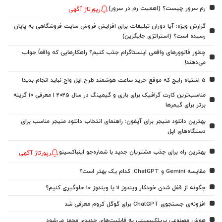
رم سرور چیست؟ (اهمیت رم در سرور)
رپورتاژ آگهی
گزارش ویژه: آیا دوران تبلیغات برای افزایش فروش سایت فروشگاهی به پایان
رسیده است؟ (استراتژی جایگزین)
چطور فالوورهای واقعی اینستاگرام جذب کنیم؟ راهکارهایی که واقعاً جواب
می‌دهند!
5 اشتباه رایج که موقع خرید ساعت هوشمند طرح اپل واچ نباید انجام بدید!
مناسب‌ترین کارت گرافیک برای بازی و گیمینگ در سال ۲۰۲۵ | معرفی ۱۰ گزینه
برتر برای گیمرها
بهترین دانلود منیجر برای آیفون: راهنمای انتخاب دانلود منیجر مناسب برای
دستگاه‌های اپل
بهترین راه برای جذب مشتریان جدید با شماره‌جو اینباکسینو
رپورتاژ آگهی
مقایسه Gemini و ChatGPT: کدام یک بهتر است؟
چگونه از قفل شدن خودکار ویندوز 11 یا ویندوز 10 جلوگیری کنیم؟
افزونه‌ی جستجوی ChatGPT برای گوگل کروم معرفی شد
هوش مصنوعی پرپلکیسیتی به قابلیت‌های جدیدی مجهز می‌شود