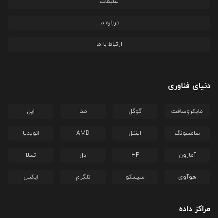
تبلیغات
درباره ما
ارتباط با ما
دنیای فناوری
مایکروسافت
گوگل
متا
اپل
سامسونگ
اینتل
AMD
انویدیا
آمازون
HP
دل
تسلا
هوآوی
سیسکو
تلگرام
ایکس
مراکز داده