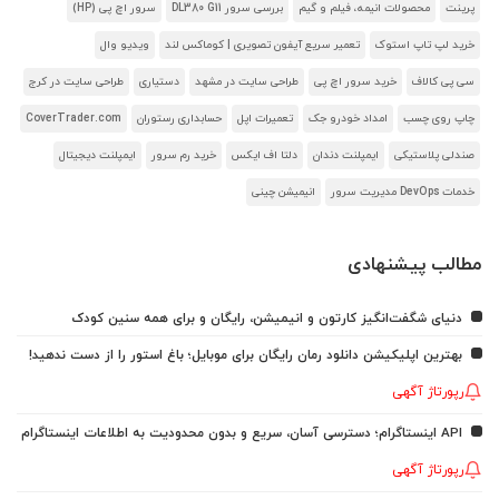
پرینت
محصولات انیمه، فیلم و گیم
بررسی سرور DL380 G11
سرور اچ پی (HP)
خرید لپ تاپ استوک
تعمیر سریع آیفون تصویری | کوماکس لند
ویدیو وال
سی پی کالاف
خرید سرور اچ پی
طراحی سایت در مشهد
دستیاری
طراحی سایت در کرج
چاپ روی چسب
امداد خودرو جک
تعمیرات اپل
حسابداری رستوران
CoverTrader.com
صندلی پلاستیکی
ایمپلنت دندان
دلتا اف ایکس
خرید رم سرور
ایمپلنت دیجیتال
خدمات DevOps مدیریت سرور
انیمیشن چینی
مطالب پیشنهادی
دنیای شگفت‌انگیز کارتون و انیمیشن، رایگان و برای همه سنین کودک
بهترین اپلیکیشن دانلود رمان رایگان برای موبایل؛ باغ استور را از دست ندهید!
رپورتاژ آگهی
API اینستاگرام؛ دسترسی آسان، سریع و بدون محدودیت به اطلاعات اینستاگرام
رپورتاژ آگهی