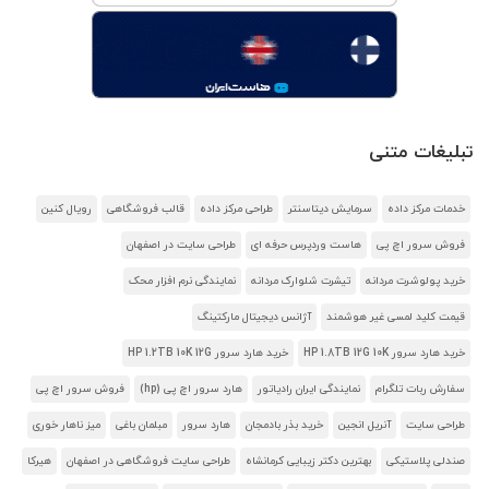
تبلیغات متنی
خدمات مرکز داده
سرمایش دیتاسنتر
طراحی مرکز داده
قالب فروشگاهی
رویال کنین
فروش سرور اچ پی
هاست وردپرس حرفه ای
طراحی سایت در اصفهان
خرید پولوشرت مردانه
تیشرت شلوارک مردانه
نمایندگی نرم افزار محک
قیمت کلید لمسی غیر هوشمند
آژانس دیجیتال مارکتینگ
خرید هارد سرور HP 1.8TB 12G 10K
خرید هارد سرور HP 1.2TB 10K 12G
سفارش ربات تلگرام
نمایندگی ایران رادیاتور
هارد سرور اچ پی (hp)
فروش سرور اچ پی
طراحی سایت
آنریل انجین
خرید بذر بادمجان
هارد سرور
مبلمان باغی
میز ناهار خوری
صندلی پلاستیکی
بهترین دکتر زیبایی کرمانشاه
طراحی سایت فروشگاهی در اصفهان
هیرکا