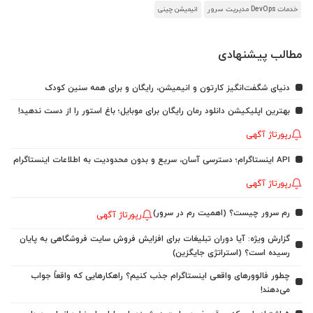
خدمات DevOps مدیریت سرور
انیمیشن چینی
مطالب پیشنهادی
دنیای شگفت‌انگیز کارتون و انیمیشن، رایگان و برای همه سنین کودک
بهترین اپلیکیشن دانلود رمان رایگان برای موبایل؛ باغ استور را از دست ندهید!
رپورتاژ آگهی
API اینستاگرام؛ دسترسی آسان، سریع و بدون محدودیت به اطلاعات اینستاگرام
رپورتاژ آگهی
رم سرور چیست؟ (اهمیت رم در سرور)
رپورتاژ آگهی
گزارش ویژه: آیا دوران تبلیغات برای افزایش فروش سایت فروشگاهی به پایان
رسیده است؟ (استراتژی جایگزین)
چطور فالوورهای واقعی اینستاگرام جذب کنیم؟ راهکارهایی که واقعاً جواب
می‌دهند!