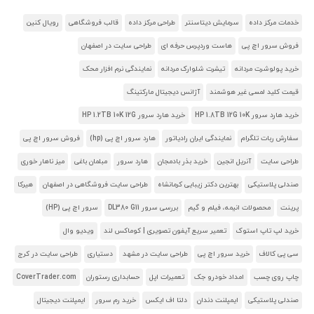
خدمات مرکز داده
سرمایش دیتاسنتر
طراحی مرکز داده
قالب فروشگاهی
رویال کنین
فروش سرور اچ پی
هاست وردپرس حرفه ای
طراحی سایت در اصفهان
خرید پولوشرت مردانه
تیشرت شلوارک مردانه
نمایندگی نرم افزار محک
قیمت کلید لمسی غیر هوشمند
آژانس دیجیتال مارکتینگ
خرید هارد سرور HP 1.8TB 12G 10K
خرید هارد سرور HP 1.2TB 10K 12G
سفارش ربات تلگرام
نمایندگی ایران رادیاتور
هارد سرور اچ پی (hp)
فروش سرور اچ پی
طراحی سایت
آنریل انجین
خرید بذر بادمجان
هارد سرور
مبلمان باغی
میز ناهار خوری
صندلی پلاستیکی
بهترین دکتر زیبایی کرمانشاه
طراحی سایت فروشگاهی در اصفهان
هیرکا
پرینت
محصولات انیمه، فیلم و گیم
بررسی سرور DL380 G11
سرور اچ پی (HP)
خرید لپ تاپ استوک
تعمیر سریع آیفون تصویری | کوماکس لند
ویدیو وال
سی پی کالاف
خرید سرور اچ پی
طراحی سایت در مشهد
دستیاری
طراحی سایت در کرج
چاپ روی چسب
امداد خودرو جک
تعمیرات اپل
حسابداری رستوران
CoverTrader.com
صندلی پلاستیکی
ایمپلنت دندان
دلتا اف ایکس
خرید رم سرور
ایمپلنت دیجیتال