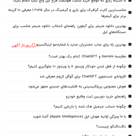
5 اشتباه رایج که موقع خرید ساعت هوشمند طرح اپل واچ نباید انجام بدید!
مناسب‌ترین کارت گرافیک برای بازی و گیمینگ در سال ۲۰۲۵ | معرفی ۱۰ گزینه
برتر برای گیمرها
بهترین دانلود منیجر برای آیفون: راهنمای انتخاب دانلود منیجر مناسب برای
دستگاه‌های اپل
بهترین راه برای جذب مشتریان جدید با شماره‌جو اینباکسینو
رپورتاژ آگهی
مقایسه Gemini و ChatGPT: کدام یک بهتر است؟
چگونه از قفل شدن خودکار ویندوز 11 یا ویندوز 10 جلوگیری کنیم؟
افزونه‌ی جستجوی ChatGPT برای گوگل کروم معرفی شد
هوش مصنوعی پرپلکیسیتی به قابلیت‌های جدیدی مجهز می‌شود
راهنمای خرید دوربین ثبت وقایع خودرو
چگونه حساب جیمیل هک شده را بازیابی کنیم؟
با ۱۰ ویژگی اولیه هوش اپل (Apple Intelligence) آشنا شوید
داک‌داک‌گو چیست؟