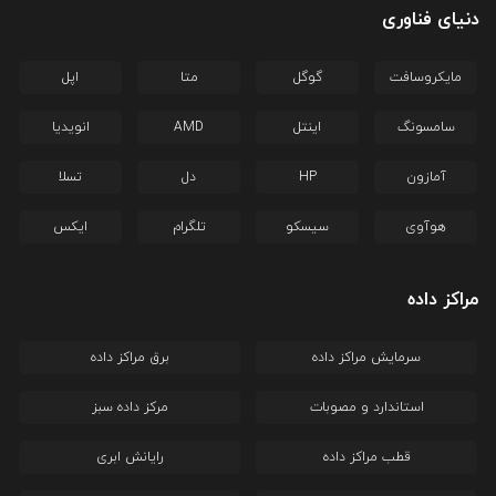
دنیای فناوری
مایکروسافت
گوگل
متا
اپل
سامسونگ
اینتل
AMD
انویدیا
آمازون
HP
دل
تسلا
هوآوی
سیسکو
تلگرام
ایکس
مراکز داده
سرمایش مراکز داده
برق مراکز داده
استاندارد و مصوبات
مرکز داده سبز
قطب مراکز داده
رایانش ابری