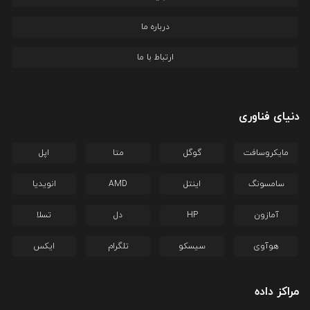
درباره ما
ارتباط با ما
دنیای فناوری
مایکروسافت
گوگل
متا
اپل
سامسونگ
اینتل
AMD
انویدیا
آمازون
HP
دل
تسلا
هوآوی
سیسکو
تلگرام
ایکس
مراکز داده