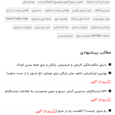
خرید لپ تاپ استوک
تعمیر سریع آیفون تصویری | کوماکس لند
ویدیو وال
سی پی کالاف
خرید سرور اچ پی
طراحی سایت در مشهد
دستیاری
طراحی سایت در کرج
چاپ روی چسب
امداد خودرو جک
تعمیرات اپل
حسابداری رستوران
CoverTrader.com
صندلی پلاستیکی
ایمپلنت دندان
دلتا اف ایکس
خرید رم سرور
ایمپلنت دیجیتال
خدمات DevOps مدیریت سرور
انیمیشن چینی
مطالب پیشنهادی
دنیای شگفت‌انگیز کارتون و انیمیشن، رایگان و برای همه سنین کودک
بهترین اپلیکیشن دانلود رمان رایگان برای موبایل؛ باغ استور را از دست ندهید!
رپورتاژ آگهی
API اینستاگرام؛ دسترسی آسان، سریع و بدون محدودیت به اطلاعات اینستاگرام
رپورتاژ آگهی
رم سرور چیست؟ (اهمیت رم در سرور)
رپورتاژ آگهی