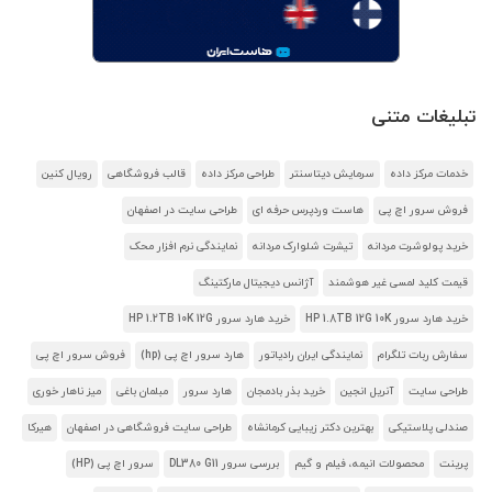
تبلیغات متنی
خدمات مرکز داده
سرمایش دیتاسنتر
طراحی مرکز داده
قالب فروشگاهی
رویال کنین
فروش سرور اچ پی
هاست وردپرس حرفه ای
طراحی سایت در اصفهان
خرید پولوشرت مردانه
تیشرت شلوارک مردانه
نمایندگی نرم افزار محک
قیمت کلید لمسی غیر هوشمند
آژانس دیجیتال مارکتینگ
خرید هارد سرور HP 1.8TB 12G 10K
خرید هارد سرور HP 1.2TB 10K 12G
سفارش ربات تلگرام
نمایندگی ایران رادیاتور
هارد سرور اچ پی (hp)
فروش سرور اچ پی
طراحی سایت
آنریل انجین
خرید بذر بادمجان
هارد سرور
مبلمان باغی
میز ناهار خوری
صندلی پلاستیکی
بهترین دکتر زیبایی کرمانشاه
طراحی سایت فروشگاهی در اصفهان
هیرکا
پرینت
محصولات انیمه، فیلم و گیم
بررسی سرور DL380 G11
سرور اچ پی (HP)