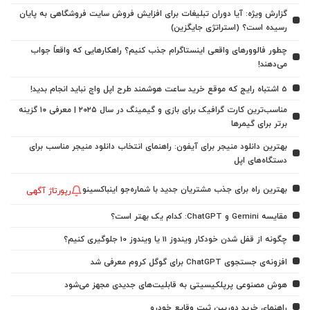
گزارش ویژه: آیا دوران تبلیغات برای افزایش فروش سایت فروشگاهی به پایان
رسیده است؟ (استراتژی جایگزین)
چطور فالوورهای واقعی اینستاگرام جذب کنیم؟ راهکارهایی که واقعاً جواب
می‌دهند!
5 اشتباه رایج که موقع خرید ساعت هوشمند طرح اپل واچ نباید انجام بدید!
مناسب‌ترین کارت گرافیک برای بازی و گیمینگ در سال ۲۰۲۵ | معرفی ۱۰ گزینه
برتر برای گیمرها
بهترین دانلود منیجر برای آیفون: راهنمای انتخاب دانلود منیجر مناسب برای
دستگاه‌های اپل
بهترین راه برای جذب مشتریان جدید با شماره‌جو اینباکسینو
رپورتاژ آگهی
مقایسه Gemini و ChatGPT: کدام یک بهتر است؟
چگونه از قفل شدن خودکار ویندوز 11 یا ویندوز 10 جلوگیری کنیم؟
افزونه‌ی جستجوی ChatGPT برای گوگل کروم معرفی شد
هوش مصنوعی پرپلکیسیتی به قابلیت‌های جدیدی مجهز می‌شود
راهنمای خرید دوربین ثبت وقایع خودرو