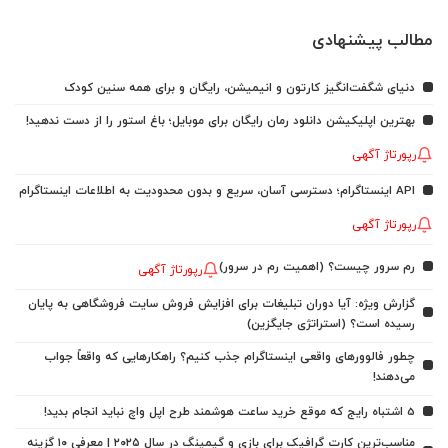
مطالب پیشنهادی
دنیای شگفت‌انگیز کارتون و انیمیشن، رایگان و برای همه سنین کودک
بهترین اپلیکیشن دانلود رمان رایگان برای موبایل؛ باغ استور را از دست ندهید!
رپورتاژ آگهی
API اینستاگرام؛ دسترسی آسان، سریع و بدون محدودیت به اطلاعات اینستاگرام
رپورتاژ آگهی
رم سرور چیست؟ (اهمیت رم در سرور)
رپورتاژ آگهی
گزارش ویژه: آیا دوران تبلیغات برای افزایش فروش سایت فروشگاهی به پایان
رسیده است؟ (استراتژی جایگزین)
چطور فالوورهای واقعی اینستاگرام جذب کنیم؟ راهکارهایی که واقعاً جواب
می‌دهند!
5 اشتباه رایج که موقع خرید ساعت هوشمند طرح اپل واچ نباید انجام بدید!
مناسب‌ترین کارت گرافیک برای بازی و گیمینگ در سال ۲۰۲۵ | معرفی ۱۰ گزینه