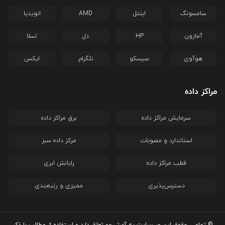
سامسونگ
اینتل
AMD
انویدیا
آمازون
HP
دل
تسلا
هوآوی
سیسکو
تلگرام
ایکس
مراکز داده
سرمایش مراکز داده
برق مراکز داده
استاندارد و مصوبات
مرکز داده سبز
قطب مراکز داده
رایانش ابری
دسترس‌پذیری
ممیزی و رتبه‌بندی
© تمامی حقوق این وب‌سایت به آی‌تی‌جو تعلق دارد و استفاده از مطالب با ذکر