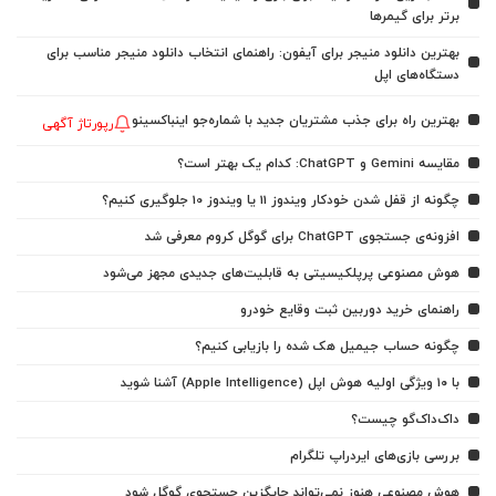
برتر برای گیمرها
بهترین دانلود منیجر برای آیفون: راهنمای انتخاب دانلود منیجر مناسب برای
دستگاه‌های اپل
بهترین راه برای جذب مشتریان جدید با شماره‌جو اینباکسینو
رپورتاژ آگهی
مقایسه Gemini و ChatGPT: کدام یک بهتر است؟
چگونه از قفل شدن خودکار ویندوز 11 یا ویندوز 10 جلوگیری کنیم؟
افزونه‌ی جستجوی ChatGPT برای گوگل کروم معرفی شد
هوش مصنوعی پرپلکیسیتی به قابلیت‌های جدیدی مجهز می‌شود
راهنمای خرید دوربین ثبت وقایع خودرو
چگونه حساب جیمیل هک شده را بازیابی کنیم؟
با ۱۰ ویژگی اولیه هوش اپل (Apple Intelligence) آشنا شوید
داک‌داک‌گو چیست؟
بررسی بازی‌های ایردراپ تلگرام
هوش مصنوعی هنوز نمی‌تواند جایگزین جستجوی گوگل شود