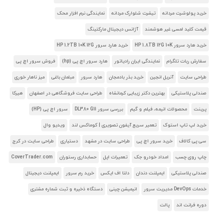
خرید پولوشرت مردانه
تیشرت شلوارک مردانه
نمایندگی نرم افزار محک
قیمت کلید لمسی غیر هوشمند
آژانس دیجیتال مارکتینگ
خرید هارد سرور HP 1.8TB 12G 10K
خرید هارد سرور HP 1.2TB 10K 12G
سفارش ربات تلگرام
نمایندگی ایران رادیاتور
هارد سرور اچ پی (hp)
فروش سرور اچ پی
طراحی سایت
آنریل انجین
خرید بذر بادمجان
هارد سرور
مبلمان باغی
میز ناهار خوری
صندلی پلاستیکی
بهترین دکتر زیبایی کرمانشاه
طراحی سایت فروشگاهی در اصفهان
هیرکا
پرینت
محصولات انیمه، فیلم و گیم
بررسی سرور DL380 G11
سرور اچ پی (HP)
خرید لپ تاپ استوک
تعمیر سریع آیفون تصویری | کوماکس لند
ویدیو وال
سی پی کالاف
خرید سرور اچ پی
طراحی سایت در مشهد
دستیاری
طراحی سایت در کرج
چاپ روی چسب
امداد خودرو جک
تعمیرات اپل
حسابداری رستوران
CoverTrader.com
صندلی پلاستیکی
ایمپلنت دندان
دلتا اف ایکس
خرید رم سرور
ایمپلنت دیجیتال
خدمات DevOps مدیریت سرور
انیمیشن چینی
دستگاه ذخیره و ثبت شماره مشتری
دوره فرانت اند
پالت