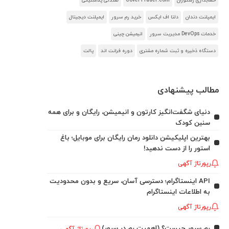
حسابداری رستوران
CoverTrader.com
صندلی پلاستیکی
ایمپلنت دندان
دلتا اف ایکس
خرید رم سرور
ایمپلنت دیجیتال
خدمات DevOps مدیریت سرور
انیمیشن چینی
دستگاه ذخیره و ثبت شماره مشتری
دوره فرانت اند
پالت
مطالب پیشنهادی
دنیای شگفت‌انگیز کارتون و انیمیشن، رایگان و برای همه
سنین کودک
بهترین اپلیکیشن دانلود رمان رایگان برای موبایل؛ باغ
استور را از دست ندهید!
رپورتاژ آگهی
API اینستاگرام؛ دسترسی آسان، سریع و بدون محدودیت
به اطلاعات اینستاگرام
رپورتاژ آگهی
رم سرور چیست؟ (اهمیت رم در سرور)