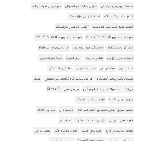
هاست وردپرس حرفه ای
طراحی سایت در اصفهان
خرید پولوشرت مردانه
تیشرت شلوارک مردانه
نمایندگی نرم افزار محک
قیمت کلید لمسی غیر هوشمند
آژانس دیجیتال مارکتینگ
خرید هارد سرور HP 1.8TB 12G 10K
خرید هارد سرور HP 1.2TB 10K 12G
سفارش ربات تلگرام
نمایندگی ایران رادیاتور
هارد سرور اچ پی (hp)
فروش سرور اچ پی
طراحی سایت
آنریل انجین
خرید بذر بادمجان
هارد سرور
مبلمان باغی
میز ناهار خوری
صندلی پلاستیکی
بهترین دکتر زیبایی کرمانشاه
طراحی سایت فروشگاهی در اصفهان
هیرکا
پرینت
محصولات انیمه، فیلم و گیم
بررسی سرور DL380 G11
سرور اچ پی (HP)
خرید لپ تاپ استوک
تعمیر سریع آیفون تصویری | کوماکس لند
ویدیو وال
سی پی کالاف
خرید سرور اچ پی
طراحی سایت در مشهد
دستیاری
طراحی سایت در کرج
چاپ روی چسب
امداد خودرو جک
تعمیرات اپل