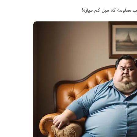
خب معلومه که مبل کم میاره
!