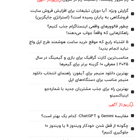
رپورتاژ آگهی
گزارش ویژه: آیا دوران تبلیغات برای افزایش فروش سایت
فروشگاهی به پایان رسیده است؟ (استراتژی جایگزین)
چطور فالوورهای واقعی اینستاگرام جذب کنیم؟
راهکارهایی که واقعاً جواب می‌دهند!
5 اشتباه رایج که موقع خرید ساعت هوشمند طرح اپل واچ
نباید انجام بدید!
مناسب‌ترین کارت گرافیک برای بازی و گیمینگ در سال
۲۰۲۵ | معرفی ۱۰ گزینه برتر برای گیمرها
بهترین دانلود منیجر برای آیفون: راهنمای انتخاب دانلود
منیجر مناسب برای دستگاه‌های اپل
بهترین راه برای جذب مشتریان جدید با شماره‌جو
اینباکسینو
رپورتاژ آگهی
مقایسه Gemini و ChatGPT: کدام یک بهتر است؟
چگونه از قفل شدن خودکار ویندوز 11 یا ویندوز 10
جلوگیری کنیم؟