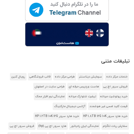
تبلیغات متنی
خدمات مرکز داده
سرمایش دیتاسنتر
طراحی مرکز داده
قالب فروشگاهی
رویال کنین
فروش سرور اچ پی
هاست وردپرس حرفه ای
طراحی سایت در اصفهان
خرید پولوشرت مردانه
تیشرت شلوارک مردانه
نمایندگی نرم افزار محک
قیمت کلید لمسی غیر هوشمند
آژانس دیجیتال مارکتینگ
خرید هارد سرور HP 1.8TB 12G 10K
خرید هارد سرور HP 1.2TB 10K 12G
سفارش ربات تلگرام
نمایندگی ایران رادیاتور
هارد سرور اچ پی (hp)
فروش سرور اچ پی