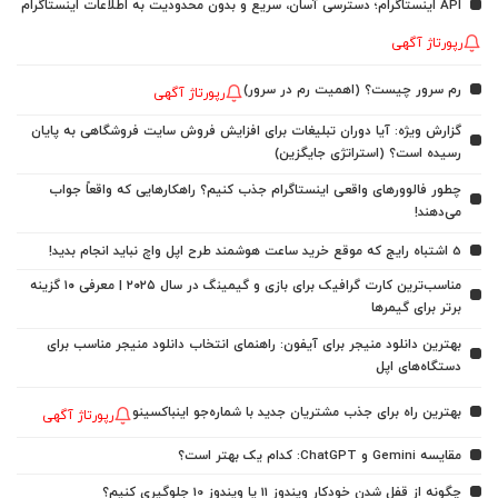
API اینستاگرام؛ دسترسی آسان، سریع و بدون محدودیت به اطلاعات اینستاگرام
رپورتاژ آگهی
رم سرور چیست؟ (اهمیت رم در سرور)
رپورتاژ آگهی
گزارش ویژه: آیا دوران تبلیغات برای افزایش فروش سایت فروشگاهی به پایان
رسیده است؟ (استراتژی جایگزین)
چطور فالوورهای واقعی اینستاگرام جذب کنیم؟ راهکارهایی که واقعاً جواب
می‌دهند!
5 اشتباه رایج که موقع خرید ساعت هوشمند طرح اپل واچ نباید انجام بدید!
مناسب‌ترین کارت گرافیک برای بازی و گیمینگ در سال ۲۰۲۵ | معرفی ۱۰ گزینه
برتر برای گیمرها
بهترین دانلود منیجر برای آیفون: راهنمای انتخاب دانلود منیجر مناسب برای
دستگاه‌های اپل
بهترین راه برای جذب مشتریان جدید با شماره‌جو اینباکسینو
رپورتاژ آگهی
مقایسه Gemini و ChatGPT: کدام یک بهتر است؟
چگونه از قفل شدن خودکار ویندوز 11 یا ویندوز 10 جلوگیری کنیم؟