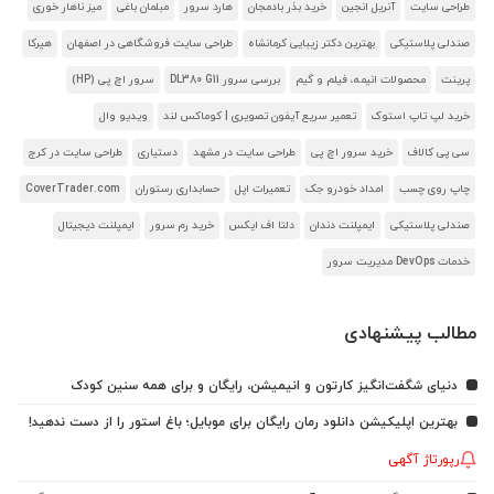
طراحی سایت
آنریل انجین
خرید بذر بادمجان
هارد سرور
مبلمان باغی
میز ناهار خوری
صندلی پلاستیکی
بهترین دکتر زیبایی کرمانشاه
طراحی سایت فروشگاهی در اصفهان
هیرکا
پرینت
محصولات انیمه، فیلم و گیم
بررسی سرور DL380 G11
سرور اچ پی (HP)
خرید لپ تاپ استوک
تعمیر سریع آیفون تصویری | کوماکس لند
ویدیو وال
سی پی کالاف
خرید سرور اچ پی
طراحی سایت در مشهد
دستیاری
طراحی سایت در کرج
چاپ روی چسب
امداد خودرو جک
تعمیرات اپل
حسابداری رستوران
CoverTrader.com
صندلی پلاستیکی
ایمپلنت دندان
دلتا اف ایکس
خرید رم سرور
ایمپلنت دیجیتال
خدمات DevOps مدیریت سرور
مطالب پیشنهادی
دنیای شگفت‌انگیز کارتون و انیمیشن، رایگان و برای همه سنین کودک
بهترین اپلیکیشن دانلود رمان رایگان برای موبایل؛ باغ استور را از دست ندهید!
رپورتاژ آگهی