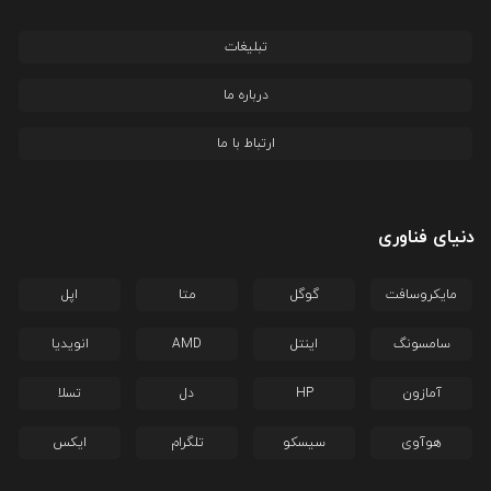
تبلیغات
درباره ما
ارتباط با ما
دنیای فناوری
مایکروسافت
گوگل
متا
اپل
سامسونگ
اینتل
AMD
انویدیا
آمازون
HP
دل
تسلا
هوآوی
سیسکو
تلگرام
ایکس