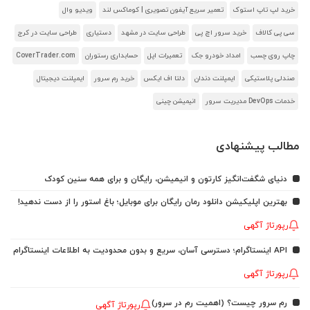
خرید لپ تاپ استوک
تعمیر سریع آیفون تصویری | کوماکس لند
ویدیو وال
سی پی کالاف
خرید سرور اچ پی
طراحی سایت در مشهد
دستیاری
طراحی سایت در کرج
چاپ روی چسب
امداد خودرو جک
تعمیرات اپل
حسابداری رستوران
CoverTrader.com
صندلی پلاستیکی
ایمپلنت دندان
دلتا اف ایکس
خرید رم سرور
ایمپلنت دیجیتال
خدمات DevOps مدیریت سرور
انیمیشن چینی
مطالب پیشنهادی
دنیای شگفت‌انگیز کارتون و انیمیشن، رایگان و برای همه سنین کودک
بهترین اپلیکیشن دانلود رمان رایگان برای موبایل؛ باغ استور را از دست ندهید!
رپورتاژ آگهی
API اینستاگرام؛ دسترسی آسان، سریع و بدون محدودیت به اطلاعات اینستاگرام
رپورتاژ آگهی
رم سرور چیست؟ (اهمیت رم در سرور)
رپورتاژ آگهی