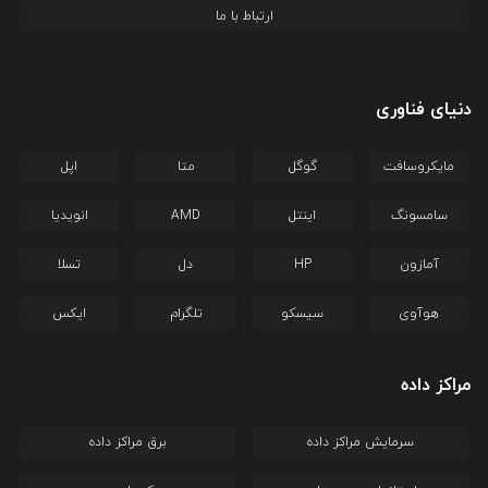
ارتباط با ما
دنیای فناوری
مایکروسافت
گوگل
متا
اپل
سامسونگ
اینتل
AMD
انویدیا
آمازون
HP
دل
تسلا
هوآوی
سیسکو
تلگرام
ایکس
مراکز داده
سرمایش مراکز داده
برق مراکز داده