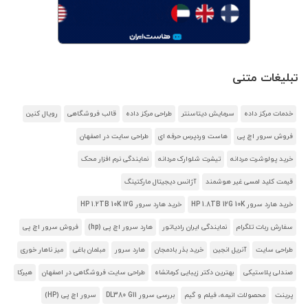
تبلیغات متنی
خدمات مرکز داده
سرمایش دیتاسنتر
طراحی مرکز داده
قالب فروشگاهی
رویال کنین
فروش سرور اچ پی
هاست وردپرس حرفه ای
طراحی سایت در اصفهان
خرید پولوشرت مردانه
تیشرت شلوارک مردانه
نمایندگی نرم افزار محک
قیمت کلید لمسی غیر هوشمند
آژانس دیجیتال مارکتینگ
خرید هارد سرور HP 1.8TB 12G 10K
خرید هارد سرور HP 1.2TB 10K 12G
سفارش ربات تلگرام
نمایندگی ایران رادیاتور
هارد سرور اچ پی (hp)
فروش سرور اچ پی
طراحی سایت
آنریل انجین
خرید بذر بادمجان
هارد سرور
مبلمان باغی
میز ناهار خوری
صندلی پلاستیکی
بهترین دکتر زیبایی کرمانشاه
طراحی سایت فروشگاهی در اصفهان
هیرکا
پرینت
محصولات انیمه، فیلم و گیم
بررسی سرور DL380 G11
سرور اچ پی (HP)