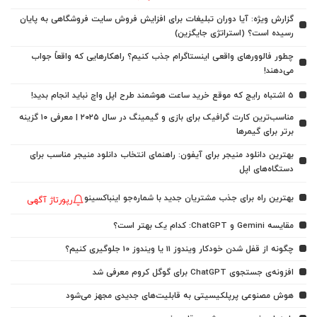
گزارش ویژه: آیا دوران تبلیغات برای افزایش فروش سایت فروشگاهی به پایان
رسیده است؟ (استراتژی جایگزین)
چطور فالوورهای واقعی اینستاگرام جذب کنیم؟ راهکارهایی که واقعاً جواب
می‌دهند!
5 اشتباه رایج که موقع خرید ساعت هوشمند طرح اپل واچ نباید انجام بدید!
مناسب‌ترین کارت گرافیک برای بازی و گیمینگ در سال ۲۰۲۵ | معرفی ۱۰ گزینه
برتر برای گیمرها
بهترین دانلود منیجر برای آیفون: راهنمای انتخاب دانلود منیجر مناسب برای
دستگاه‌های اپل
بهترین راه برای جذب مشتریان جدید با شماره‌جو اینباکسینو
رپورتاژ آگهی
مقایسه Gemini و ChatGPT: کدام یک بهتر است؟
چگونه از قفل شدن خودکار ویندوز 11 یا ویندوز 10 جلوگیری کنیم؟
افزونه‌ی جستجوی ChatGPT برای گوگل کروم معرفی شد
هوش مصنوعی پرپلکیسیتی به قابلیت‌های جدیدی مجهز می‌شود