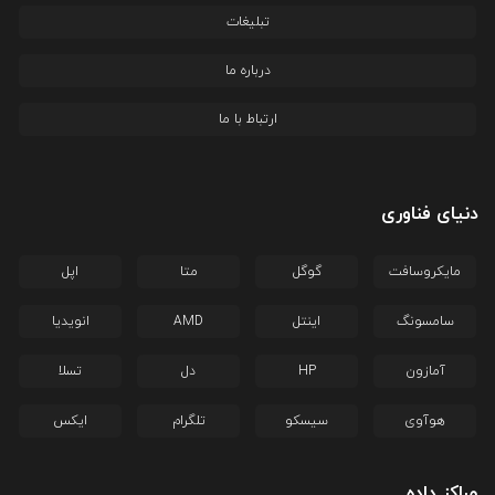
تبلیغات
درباره ما
ارتباط با ما
دنیای فناوری
مایکروسافت
گوگل
متا
اپل
سامسونگ
اینتل
AMD
انویدیا
آمازون
HP
دل
تسلا
هوآوی
سیسکو
تلگرام
ایکس
مراکز داده