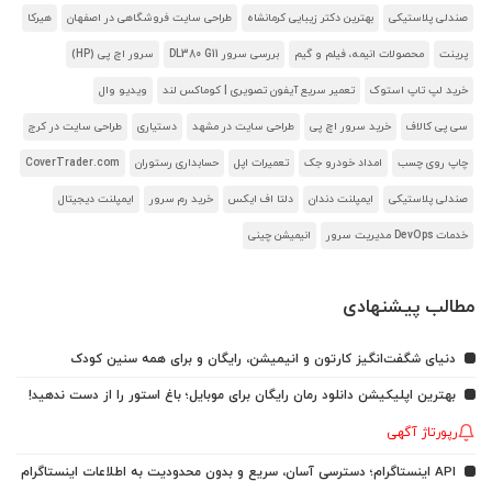
صندلی پلاستیکی
بهترین دکتر زیبایی کرمانشاه
طراحی سایت فروشگاهی در اصفهان
هیرکا
پرینت
محصولات انیمه، فیلم و گیم
بررسی سرور DL380 G11
سرور اچ پی (HP)
خرید لپ تاپ استوک
تعمیر سریع آیفون تصویری | کوماکس لند
ویدیو وال
سی پی کالاف
خرید سرور اچ پی
طراحی سایت در مشهد
دستیاری
طراحی سایت در کرج
چاپ روی چسب
امداد خودرو جک
تعمیرات اپل
حسابداری رستوران
CoverTrader.com
صندلی پلاستیکی
ایمپلنت دندان
دلتا اف ایکس
خرید رم سرور
ایمپلنت دیجیتال
خدمات DevOps مدیریت سرور
انیمیشن چینی
مطالب پیشنهادی
دنیای شگفت‌انگیز کارتون و انیمیشن، رایگان و برای همه سنین کودک
بهترین اپلیکیشن دانلود رمان رایگان برای موبایل؛ باغ استور را از دست ندهید!
رپورتاژ آگهی
API اینستاگرام؛ دسترسی آسان، سریع و بدون محدودیت به اطلاعات اینستاگرام