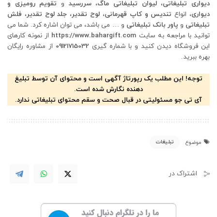
دیواری تبلیغاتی
،
لیوان تبلیغاتی ماگ
،
سررسید
و
تقویم رومیزی و
دیواری
، انواع
تندیس و کاپ قهرمانی
،
لوح تقدیر
،
جلد لوح تقدیر
،
فلش
تبلیغاتی
و
پاور بانک تبلیغاتی
و … می باشد، می توان اشاره کرد. شما می
توانید با مراجعه به سایت
https://www.bahargift.com
از نمونه کارهای
این فروشگاه دیدن کنید و با شماره گیری
09121715032
از مشاوره رایگان
بهره ببرید.
توجه! این مطلب یک رپورتاژ آگهی است و محتوای آن توسط تبلیغ
دهنده نگارش شده است.
آی تی جو مسئولیتی در قبال صحت و سقم محتوای تبلیغاتی ندارد.
تبلیغات
موضوع
اشتراک در