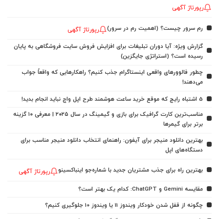
رپورتاژ آگهی
رم سرور چیست؟ (اهمیت رم در سرور)
رپورتاژ آگهی
گزارش ویژه: آیا دوران تبلیغات برای افزایش فروش سایت فروشگاهی به پایان
رسیده است؟ (استراتژی جایگزین)
چطور فالوورهای واقعی اینستاگرام جذب کنیم؟ راهکارهایی که واقعاً جواب
می‌دهند!
5 اشتباه رایج که موقع خرید ساعت هوشمند طرح اپل واچ نباید انجام بدید!
مناسب‌ترین کارت گرافیک برای بازی و گیمینگ در سال ۲۰۲۵ | معرفی ۱۰ گزینه
برتر برای گیمرها
بهترین دانلود منیجر برای آیفون: راهنمای انتخاب دانلود منیجر مناسب برای
دستگاه‌های اپل
بهترین راه برای جذب مشتریان جدید با شماره‌جو اینباکسینو
رپورتاژ آگهی
مقایسه Gemini و ChatGPT: کدام یک بهتر است؟
چگونه از قفل شدن خودکار ویندوز 11 یا ویندوز 10 جلوگیری کنیم؟