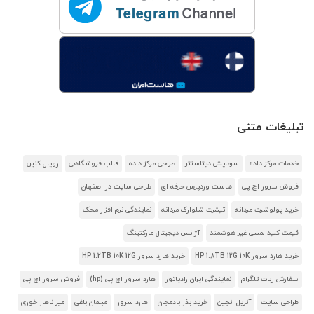
تبلیغات متنی
خدمات مرکز داده
سرمایش دیتاسنتر
طراحی مرکز داده
قالب فروشگاهی
رویال کنین
فروش سرور اچ پی
هاست وردپرس حرفه ای
طراحی سایت در اصفهان
خرید پولوشرت مردانه
تیشرت شلوارک مردانه
نمایندگی نرم افزار محک
قیمت کلید لمسی غیر هوشمند
آژانس دیجیتال مارکتینگ
خرید هارد سرور HP 1.8TB 12G 10K
خرید هارد سرور HP 1.2TB 10K 12G
سفارش ربات تلگرام
نمایندگی ایران رادیاتور
هارد سرور اچ پی (hp)
فروش سرور اچ پی
طراحی سایت
آنریل انجین
خرید بذر بادمجان
هارد سرور
مبلمان باغی
میز ناهار خوری