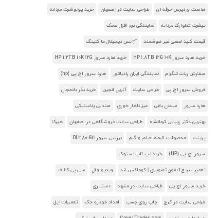
هاست وردپرس حرفه ای
طراحی سایت در اصفهان
خرید پولوشرت مردانه
تیشرت شلوارک مردانه
نمایندگی نرم افزار محک
قیمت کلید لمسی غیر هوشمند
آژانس دیجیتال مارکتینگ
خرید هارد سرور HP 1.8TB 12G 10K
خرید هارد سرور HP 1.2TB 10K 12G
سفارش ربات تلگرام
نمایندگی ایران رادیاتور
هارد سرور اچ پی (hp)
فروش سرور اچ پی
طراحی سایت
آنریل انجین
خرید بذر بادمجان
هارد سرور
مبلمان باغی
میز ناهار خوری
صندلی پلاستیکی
بهترین دکتر زیبایی کرمانشاه
طراحی سایت فروشگاهی در اصفهان
هیرکا
پرینت
محصولات انیمه، فیلم و گیم
بررسی سرور DL380 G11
سرور اچ پی (HP)
خرید لپ تاپ استوک
تعمیر سریع آیفون تصویری | کوماکس لند
ویدیو وال
سی پی کالاف
خرید سرور اچ پی
طراحی سایت در مشهد
دستیاری
طراحی سایت در کرج
چاپ روی چسب
امداد خودرو جک
تعمیرات اپل