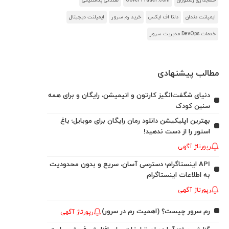
حسابداری رستوران
CoverTrader.com
صندلی پلاستیکی
ایمپلنت دندان
دلتا اف ایکس
خرید رم سرور
ایمپلنت دیجیتال
خدمات DevOps مدیریت سرور
مطالب پیشنهادی
دنیای شگفت‌انگیز کارتون و انیمیشن، رایگان و برای همه
سنین کودک
بهترین اپلیکیشن دانلود رمان رایگان برای موبایل؛ باغ
استور را از دست ندهید!
رپورتاژ آگهی
API اینستاگرام؛ دسترسی آسان، سریع و بدون محدودیت
به اطلاعات اینستاگرام
رپورتاژ آگهی
رم سرور چیست؟ (اهمیت رم در سرور)
رپورتاژ آگهی