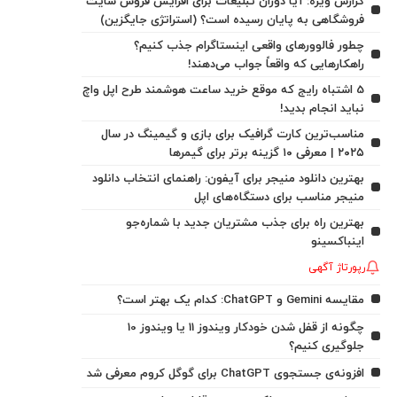
گزارش ویژه: آیا دوران تبلیغات برای افزایش فروش سایت
فروشگاهی به پایان رسیده است؟ (استراتژی جایگزین)
چطور فالوورهای واقعی اینستاگرام جذب کنیم؟
راهکارهایی که واقعاً جواب می‌دهند!
5 اشتباه رایج که موقع خرید ساعت هوشمند طرح اپل واچ
نباید انجام بدید!
مناسب‌ترین کارت گرافیک برای بازی و گیمینگ در سال
۲۰۲۵ | معرفی ۱۰ گزینه برتر برای گیمرها
بهترین دانلود منیجر برای آیفون: راهنمای انتخاب دانلود
منیجر مناسب برای دستگاه‌های اپل
بهترین راه برای جذب مشتریان جدید با شماره‌جو
اینباکسینو
رپورتاژ آگهی
مقایسه Gemini و ChatGPT: کدام یک بهتر است؟
چگونه از قفل شدن خودکار ویندوز 11 یا ویندوز 10
جلوگیری کنیم؟
افزونه‌ی جستجوی ChatGPT برای گوگل کروم معرفی شد