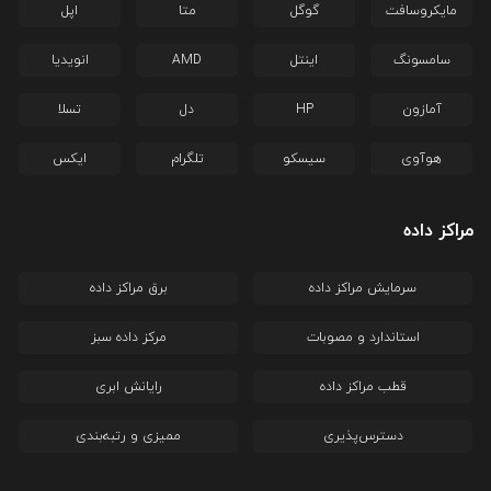
مایکروسافت
گوگل
متا
اپل
سامسونگ
اینتل
AMD
انویدیا
آمازون
HP
دل
تسلا
هوآوی
سیسکو
تلگرام
ایکس
مراکز داده
سرمایش مراکز داده
برق مراکز داده
استاندارد و مصوبات
مرکز داده سبز
قطب مراکز داده
رایانش ابری
دسترس‌پذیری
ممیزی و رتبه‌بندی