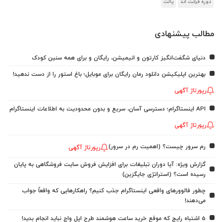
دوره فرانت اند
پالت
مطالب پیشنهادی
دنیای شگفت‌انگیز کارتون و انیمیشن، رایگان و برای همه سنین کودک
بهترین اپلیکیشن دانلود رمان رایگان برای موبایل؛ باغ استور را از دست ندهید!
رپورتاژ آگهی
API اینستاگرام؛ دسترسی آسان، سریع و بدون محدودیت به اطلاعات اینستاگرام
رپورتاژ آگهی
رم سرور چیست؟ (اهمیت رم در سرور)
رپورتاژ آگهی
گزارش ویژه: آیا دوران تبلیغات برای افزایش فروش سایت فروشگاهی به پایان
رسیده است؟ (استراتژی جایگزین)
چطور فالوورهای واقعی اینستاگرام جذب کنیم؟ راهکارهایی که واقعاً جواب
می‌دهند!
5 اشتباه رایج که موقع خرید ساعت هوشمند طرح اپل واچ نباید انجام بدید!