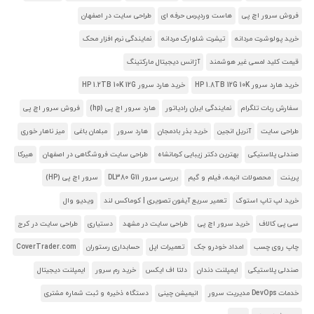
فروش سرور اچ پی
هاست وردپرس حرفه ای
طراحی سایت در اصفهان
خرید پولوشرت مردانه
تیشرت شلوارک مردانه
نمایندگی نرم افزار محک
قیمت کلید لمسی غیر هوشمند
آژانس دیجیتال مارکتینگ
خرید هارد سرور HP 1.8TB 12G 10K
خرید هارد سرور HP 1.2TB 10K 12G
سفارش ربات تلگرام
نمایندگی ایران رادیاتور
هارد سرور اچ پی (hp)
فروش سرور اچ پی
طراحی سایت
آنریل انجین
خرید بذر بادمجان
هارد سرور
مبلمان باغی
میز ناهار خوری
صندلی پلاستیکی
بهترین دکتر زیبایی کرمانشاه
طراحی سایت فروشگاهی در اصفهان
هیرکا
پرینت
محصولات انیمه، فیلم و گیم
بررسی سرور DL380 G11
سرور اچ پی (HP)
خرید لپ تاپ استوک
تعمیر سریع آیفون تصویری | کوماکس لند
ویدیو وال
سی پی کالاف
خرید سرور اچ پی
طراحی سایت در مشهد
دستیاری
طراحی سایت در کرج
چاپ روی چسب
امداد خودرو جک
تعمیرات اپل
حسابداری رستوران
CoverTrader.com
صندلی پلاستیکی
ایمپلنت دندان
دلتا اف ایکس
خرید رم سرور
ایمپلنت دیجیتال
خدمات DevOps مدیریت سرور
انیمیشن چینی
دستگاه ذخیره و ثبت شماره مشتری