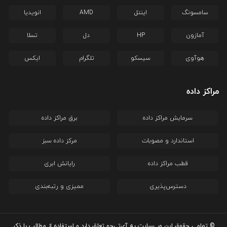
سامسونگ
اینتل
AMD
انویدیا
آمازون
HP
دل
تسلا
هوآوی
سیسکو
تلگرام
ایکس
مراکز داده
سرمایش مراکز داده
برق مراکز داده
استاندارد و مصوبات
مرکز داده سبز
قطب مراکز داده
رایانش ابری
دسترس‌پذیری
ممیزی و رتبه‌بندی
© تمامی حقوق این وب‌سایت به آی‌تی‌جو تعلق دارد و استفاده از مطالب با ذکر