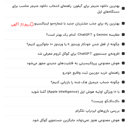
بهترین دانلود منیجر برای آیفون: راهنمای انتخاب دانلود منیجر مناسب برای
دستگاه‌های اپل
بهترین راه برای جذب مشتریان جدید با شماره‌جو اینباکسینو
رپورتاژ آگهی
مقایسه Gemini و ChatGPT: کدام یک بهتر است؟
چگونه از قفل شدن خودکار ویندوز 11 یا ویندوز 10 جلوگیری کنیم؟
افزونه‌ی جستجوی ChatGPT برای گوگل کروم معرفی شد
هوش مصنوعی پرپلکیسیتی به قابلیت‌های جدیدی مجهز می‌شود
راهنمای خرید دوربین ثبت وقایع خودرو
چگونه حساب جیمیل هک شده را بازیابی کنیم؟
با ۱۰ ویژگی اولیه هوش اپل (Apple Intelligence) آشنا شوید
داک‌داک‌گو چیست؟
بررسی بازی‌های ایردراپ تلگرام
هوش مصنوعی هنوز نمی‌تواند جایگزین جستجوی گوگل شود