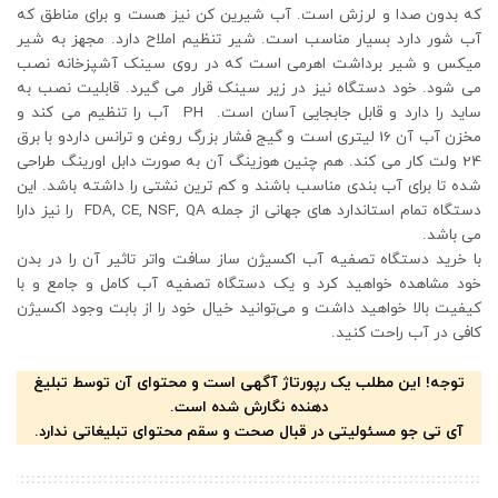
که بدون صدا و لرزش است. آب شیرین کن نیز هست و برای مناطق که
آب شور دارد بسیار مناسب است. شیر تنظیم املاح دارد. مجهز به شیر
میکس و شیر برداشت اهرمی است که در روی سینک آشپزخانه نصب
می شود. خود دستگاه نیز در زیر سینک قرار می گیرد. قابلیت نصب به
ساید را دارد و قابل جابجایی آسان است. PH آب را تنظیم می کند و
مخزن آب آن 16 لیتری است و گیج فشار بزرگ روغن و ترانس داردو با برق
24 ولت کار می کند. هم چنین هوزینگ آن به صورت دابل اورینگ طراحی
شده تا برای آب بندی مناسب باشند و کم ترین نشتی را داشته باشد. این
دستگاه تمام استاندارد های جهانی از جمله FDA, CE, NSF, QA را نیز دارا
می باشد.
با خرید دستگاه تصفیه آب اکسیژن ساز سافت واتر تاثیر آن را در بدن
خود مشاهده خواهید کرد و یک دستگاه تصفیه آب کامل و جامع و با
کیفیت بالا خواهید داشت و می‌توانید خیال خود را از بابت وجود اکسیژن
کافی در آب راحت کنید.
توجه! این مطلب یک رپورتاژ آگهی است و محتوای آن توسط تبلیغ
دهنده نگارش شده است.
آی تی جو مسئولیتی در قبال صحت و سقم محتوای تبلیغاتی ندارد.