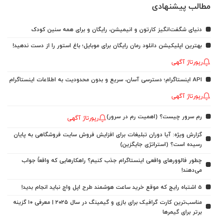
مطالب پیشنهادی
دنیای شگفت‌انگیز کارتون و انیمیشن، رایگان و برای همه سنین کودک
بهترین اپلیکیشن دانلود رمان رایگان برای موبایل؛ باغ استور را از دست ندهید!
رپورتاژ آگهی
API اینستاگرام؛ دسترسی آسان، سریع و بدون محدودیت به اطلاعات اینستاگرام
رپورتاژ آگهی
رم سرور چیست؟ (اهمیت رم در سرور)
رپورتاژ آگهی
گزارش ویژه: آیا دوران تبلیغات برای افزایش فروش سایت فروشگاهی به پایان
رسیده است؟ (استراتژی جایگزین)
چطور فالوورهای واقعی اینستاگرام جذب کنیم؟ راهکارهایی که واقعاً جواب
می‌دهند!
5 اشتباه رایج که موقع خرید ساعت هوشمند طرح اپل واچ نباید انجام بدید!
مناسب‌ترین کارت گرافیک برای بازی و گیمینگ در سال ۲۰۲۵ | معرفی ۱۰ گزینه
برتر برای گیمرها