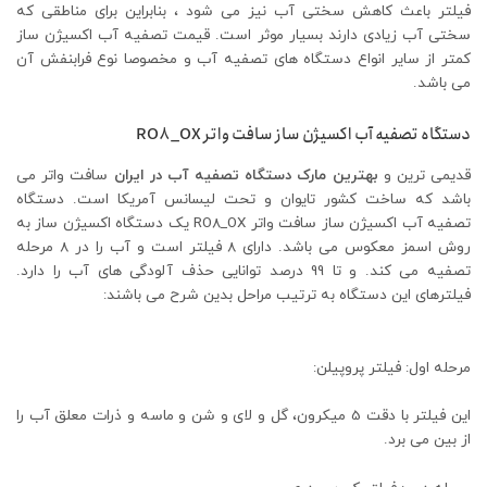
فیلتر باعث کاهش سختی آب نیز می شود ، بنابراین برای مناطقی که
سختی آب زیادی دارند بسیار موثر است. قیمت تصفیه آب اکسیژن ساز
کمتر از سایر انواع دستگاه‌ های تصفیه آب و مخصوصا نوع فرابنفش آن
می باشد.
دستگاه تصفیه آب اکسیژن ساز سافت واتر
RO8_OX
قدیمی ترین و
بهترین مارک دستگاه تصفیه آب در ایران
سافت واتر می
باشد که ساخت کشور تایوان و تحت لیسانس آمریکا است. دستگاه
تصفیه آب اکسیژن ساز سافت واتر RO8_OX یک دستگاه اکسیژن ساز به
روش اسمز معکوس می باشد. دارای 8 فیلتر است و آب را در 8 مرحله
تصفیه می کند. و تا 99 درصد توانایی حذف آلودگی های آب را دارد.
فیلترهای این دستگاه به ترتیب مراحل بدین شرح می باشند:
مرحله اول: فیلتر پروپیلن:
این فیلتر با دقت 5 میکرون، گل و لای و شن و ماسه و ذرات معلق آب را
از بین می برد.