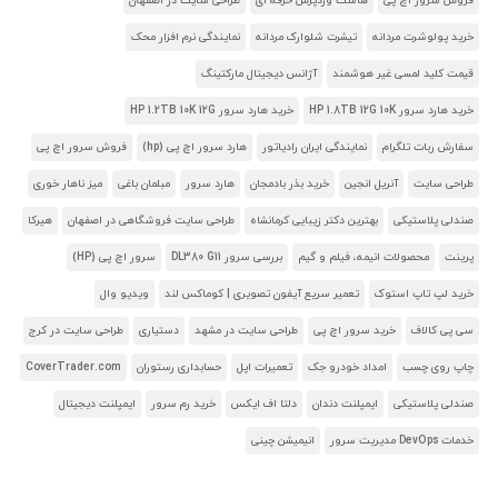
فروش سرور اچ پی
هاست وردپرس حرفه ای
طراحی سایت در اصفهان
خرید پولوشرت مردانه
تیشرت شلوارک مردانه
نمایندگی نرم افزار محک
قیمت کلید لمسی غیر هوشمند
آژانس دیجیتال مارکتینگ
خرید هارد سرور HP 1.8TB 12G 10K
خرید هارد سرور HP 1.2TB 10K 12G
سفارش ربات تلگرام
نمایندگی ایران رادیاتور
هارد سرور اچ پی (hp)
فروش سرور اچ پی
طراحی سایت
آنریل انجین
خرید بذر بادمجان
هارد سرور
مبلمان باغی
میز ناهار خوری
صندلی پلاستیکی
بهترین دکتر زیبایی کرمانشاه
طراحی سایت فروشگاهی در اصفهان
هیرکا
پرینت
محصولات انیمه، فیلم و گیم
بررسی سرور DL380 G11
سرور اچ پی (HP)
خرید لپ تاپ استوک
تعمیر سریع آیفون تصویری | کوماکس لند
ویدیو وال
سی پی کالاف
خرید سرور اچ پی
طراحی سایت در مشهد
دستیاری
طراحی سایت در کرج
چاپ روی چسب
امداد خودرو جک
تعمیرات اپل
حسابداری رستوران
CoverTrader.com
صندلی پلاستیکی
ایمپلنت دندان
دلتا اف ایکس
خرید رم سرور
ایمپلنت دیجیتال
خدمات DevOps مدیریت سرور
انیمیشن چینی