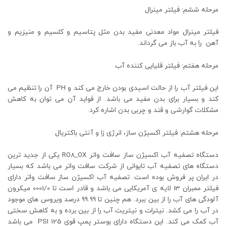
مرحله ششم: فیلتر مینرال
فیلتر مینرال مواد معدنی مفید بدن مثل پتاسیم و کلسیم و منیزیم و
آهن را به آب باز می گرداند.
مرحله هفتم: فیلتر قلیایی کننده آب
این فیلتر آب را از حالت اسیدی بودن خارج می کند و PH آن را تنظیم می
کند و بسیار برای بدن مفید می باشد. از فواید آن می توان به کاهش
مشکلات گوارشی و قند و چربی بدن اشاره کرد.
مرحله هشتم: فیلتر اکسیژن ساز، انرژی زا و آنتی باکتریال
دستگاه تصفیه آب اکسیژن ساز سافت واتر RO8_OX یکی از جدید ترین
دستگاه های تصفیه آب تایوانی از شرکت سافت واتر می باشد که بسیار
در ایران پر فروش بوده است. تصفیه آب اکسیژن ساز سافت واتر دارای
فیلتر ممبران 13 لایه ی آمریکایی می باشد و قادر است تا 0001/0 میکرون
آلودگی های آب را از بین ببرد. هم چنین تا 99.99 درصد ویروس های موجود
در آب را می کشد. نیترات و نیتریت آب را از بین برده و به کاهش سختی
آب کمک می کند. این دستگاه دارای بوستر پمپ قوی 125 PSI می باشد