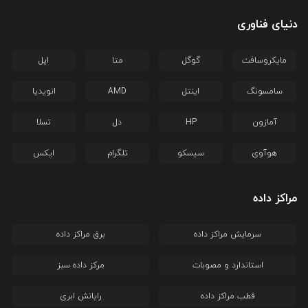
دنیای فناوری
مایکروسافت
گوگل
متا
اپل
سامسونگ
اینتل
AMD
انویدیا
آمازون
HP
دل
تسلا
هوآوی
سیسکو
تلگرام
ایکس
مراکز داده
سرمایش مراکز داده
برق مراکز داده
استاندارد و مصوبات
مرکز داده سبز
قطب مراکز داده
رایانش ابری