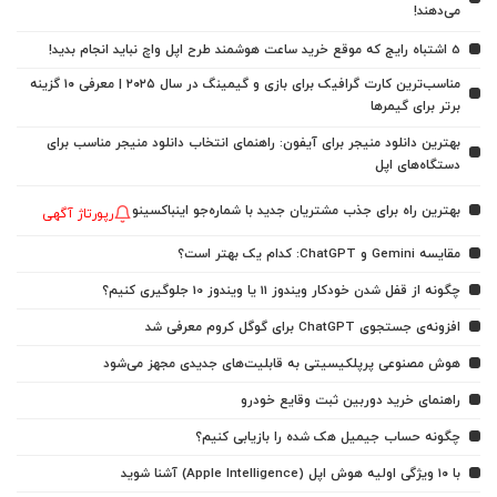
می‌دهند!
5 اشتباه رایج که موقع خرید ساعت هوشمند طرح اپل واچ نباید انجام بدید!
مناسب‌ترین کارت گرافیک برای بازی و گیمینگ در سال ۲۰۲۵ | معرفی ۱۰ گزینه
برتر برای گیمرها
بهترین دانلود منیجر برای آیفون: راهنمای انتخاب دانلود منیجر مناسب برای
دستگاه‌های اپل
بهترین راه برای جذب مشتریان جدید با شماره‌جو اینباکسینو
رپورتاژ آگهی
مقایسه Gemini و ChatGPT: کدام یک بهتر است؟
چگونه از قفل شدن خودکار ویندوز 11 یا ویندوز 10 جلوگیری کنیم؟
افزونه‌ی جستجوی ChatGPT برای گوگل کروم معرفی شد
هوش مصنوعی پرپلکیسیتی به قابلیت‌های جدیدی مجهز می‌شود
راهنمای خرید دوربین ثبت وقایع خودرو
چگونه حساب جیمیل هک شده را بازیابی کنیم؟
با ۱۰ ویژگی اولیه هوش اپل (Apple Intelligence) آشنا شوید