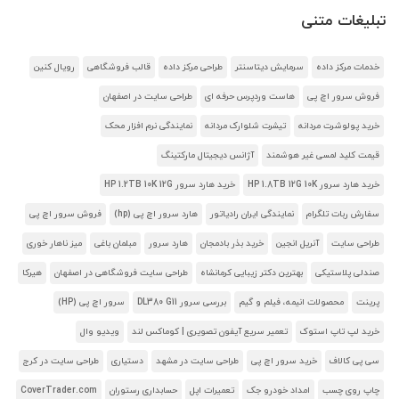
تبلیغات متنی
خدمات مرکز داده
سرمایش دیتاسنتر
طراحی مرکز داده
قالب فروشگاهی
رویال کنین
فروش سرور اچ پی
هاست وردپرس حرفه ای
طراحی سایت در اصفهان
خرید پولوشرت مردانه
تیشرت شلوارک مردانه
نمایندگی نرم افزار محک
قیمت کلید لمسی غیر هوشمند
آژانس دیجیتال مارکتینگ
خرید هارد سرور HP 1.8TB 12G 10K
خرید هارد سرور HP 1.2TB 10K 12G
سفارش ربات تلگرام
نمایندگی ایران رادیاتور
هارد سرور اچ پی (hp)
فروش سرور اچ پی
طراحی سایت
آنریل انجین
خرید بذر بادمجان
هارد سرور
مبلمان باغی
میز ناهار خوری
صندلی پلاستیکی
بهترین دکتر زیبایی کرمانشاه
طراحی سایت فروشگاهی در اصفهان
هیرکا
پرینت
محصولات انیمه، فیلم و گیم
بررسی سرور DL380 G11
سرور اچ پی (HP)
خرید لپ تاپ استوک
تعمیر سریع آیفون تصویری | کوماکس لند
ویدیو وال
سی پی کالاف
خرید سرور اچ پی
طراحی سایت در مشهد
دستیاری
طراحی سایت در کرج
چاپ روی چسب
امداد خودرو جک
تعمیرات اپل
حسابداری رستوران
CoverTrader.com