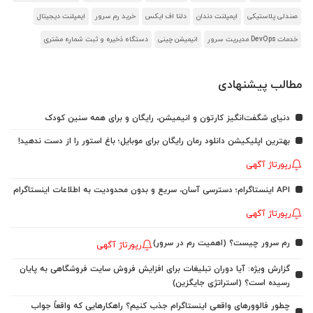
صندلی پلاستیکی
ایمپلنت دندان
دلتا اف ایکس
خرید رم سرور
ایمپلنت دیجیتال
خدمات DevOps مدیریت سرور
انیمیشن چینی
دستگاه ذخیره و ثبت شماره مشتری
مطالب پیشنهادی
دنیای شگفت‌انگیز کارتون و انیمیشن، رایگان و برای همه سنین کودک
بهترین اپلیکیشن دانلود رمان رایگان برای موبایل؛ باغ استور را از دست ندهید!
رپورتاژ آگهی
API اینستاگرام؛ دسترسی آسان، سریع و بدون محدودیت به اطلاعات اینستاگرام
رپورتاژ آگهی
رم سرور چیست؟ (اهمیت رم در سرور)
رپورتاژ آگهی
گزارش ویژه: آیا دوران تبلیغات برای افزایش فروش سایت فروشگاهی به پایان
رسیده است؟ (استراتژی جایگزین)
چطور فالوورهای واقعی اینستاگرام جذب کنیم؟ راهکارهایی که واقعاً جواب