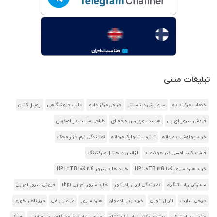
تبلیغات متنی
خدمات مرکز داده
سرمایش دیتاسنتر
طراحی مرکز داده
قالب فروشگاهی
رویال کنین
فروش سرور اچ پی
هاست وردپرس حرفه ای
طراحی سایت در اصفهان
خرید پولوشرت مردانه
تیشرت شلوارک مردانه
نمایندگی نرم افزار محک
قیمت کلید لمسی غیر هوشمند
آژانس دیجیتال مارکتینگ
خرید هارد سرور HP 1.8TB 12G 10K
خرید هارد سرور HP 1.2TB 10K 12G
سفارش ربات تلگرام
نمایندگی ایران رادیاتور
هارد سرور اچ پی (hp)
فروش سرور اچ پی
طراحی سایت
آنریل انجین
خرید بذر بادمجان
هارد سرور
مبلمان باغی
میز ناهار خوری
صندلی پلاستیکی
بهترین دکتر زیبایی کرمانشاه
طراحی سایت فروشگاهی در اصفهان
هیرکا