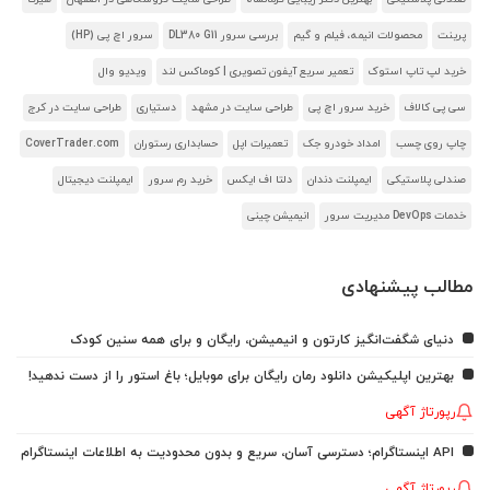
پرینت
محصولات انیمه، فیلم و گیم
بررسی سرور DL380 G11
سرور اچ پی (HP)
خرید لپ تاپ استوک
تعمیر سریع آیفون تصویری | کوماکس لند
ویدیو وال
سی پی کالاف
خرید سرور اچ پی
طراحی سایت در مشهد
دستیاری
طراحی سایت در کرج
چاپ روی چسب
امداد خودرو جک
تعمیرات اپل
حسابداری رستوران
CoverTrader.com
صندلی پلاستیکی
ایمپلنت دندان
دلتا اف ایکس
خرید رم سرور
ایمپلنت دیجیتال
خدمات DevOps مدیریت سرور
انیمیشن چینی
مطالب پیشنهادی
دنیای شگفت‌انگیز کارتون و انیمیشن، رایگان و برای همه سنین کودک
بهترین اپلیکیشن دانلود رمان رایگان برای موبایل؛ باغ استور را از دست ندهید!
رپورتاژ آگهی
API اینستاگرام؛ دسترسی آسان، سریع و بدون محدودیت به اطلاعات اینستاگرام
رپورتاژ آگهی