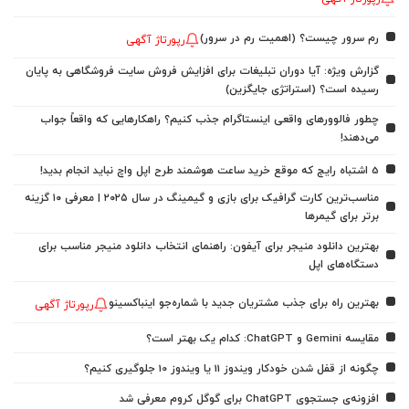
رم سرور چیست؟ (اهمیت رم در سرور)
رپورتاژ آگهی
گزارش ویژه: آیا دوران تبلیغات برای افزایش فروش سایت فروشگاهی به پایان
رسیده است؟ (استراتژی جایگزین)
چطور فالوورهای واقعی اینستاگرام جذب کنیم؟ راهکارهایی که واقعاً جواب
می‌دهند!
5 اشتباه رایج که موقع خرید ساعت هوشمند طرح اپل واچ نباید انجام بدید!
مناسب‌ترین کارت گرافیک برای بازی و گیمینگ در سال ۲۰۲۵ | معرفی ۱۰ گزینه
برتر برای گیمرها
بهترین دانلود منیجر برای آیفون: راهنمای انتخاب دانلود منیجر مناسب برای
دستگاه‌های اپل
بهترین راه برای جذب مشتریان جدید با شماره‌جو اینباکسینو
رپورتاژ آگهی
مقایسه Gemini و ChatGPT: کدام یک بهتر است؟
چگونه از قفل شدن خودکار ویندوز 11 یا ویندوز 10 جلوگیری کنیم؟
افزونه‌ی جستجوی ChatGPT برای گوگل کروم معرفی شد