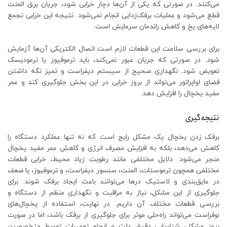
می‌کنند. در صورتی که یکی از آن‌ها دچار خرابی شود، جریان برق المنت
قطع می‌شود و عملیات برفک‌زدایی انجام نمی‌شود. نتیجه این خرابی تجمع
لایه‌های یخ و کاهش راندمان سرمایش است.
برای بررسی سلامت این قطعات لازم است اتصال الکتریکی آن‌ها آزمایش
شود. در صورتی که جریان عبور نمی‌کند، باید ترموفیوز یا ترمودیسک
تعویض شود. نگهداری صحیح از سیستم دیفراست و تمیز نگه داشتن
فضای اواپراتور می‌تواند از بروز خرابی در این بخش جلوگیری کند و عمر
مفید یخچال را افزایش دهد.
نتیجه‌گیری
برفک زدن یخچال یک مشکل رایج است که نه تنها عملکرد دستگاه را
کاهش می‌دهد، بلکه به افزایش مصرف انرژی و کاهش عمر مفید یخچال
منجر می‌شود. دلایل مختلفی مانند رطوبت زیاد محیط، خرابی قطعات
مختلفی همچون ترموستات، المنت، سنسور دیفراست، و ترموفیوز، یا ضعف
در عایق‌بندی و لاستیک درها می‌توانند باعث ایجاد برفک شوند. برای
جلوگیری از این مشکل، نیاز به مراقبت و نگهداری منظم از دستگاه و
بررسی قطعات مختلف آن داریم. در نهایت، استفاده از یخچال‌های
نوفراست می‌تواند راه‌حلی موثر برای جلوگیری از برفک باشد، اما در صورت
بروز مشکل، شناسایی دقیق علت و انجام تعمیرات توسط متخصصین