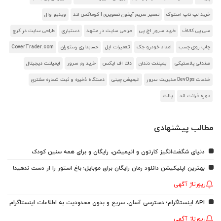
خرید لپ تاپ استوک
تعمیر سریع آیفون تصویری | کوماکس لند
ویدیو وال
سی پی کالاف
خرید سرور اچ پی
طراحی سایت در مشهد
دستیاری
طراحی سایت در کرج
چاپ روی چسب
امداد خودرو جک
تعمیرات اپل
حسابداری رستوران
CoverTrader.com
صندلی پلاستیکی
ایمپلنت دندان
دلتا اف ایکس
خرید رم سرور
ایمپلنت دیجیتال
خدمات DevOps مدیریت سرور
انیمیشن چینی
دستگاه ذخیره و ثبت شماره مشتری
دوره فرانت اند
پالت
مطالب پیشنهادی
دنیای شگفت‌انگیز کارتون و انیمیشن، رایگان و برای همه سنین کودک
بهترین اپلیکیشن دانلود رمان رایگان برای موبایل؛ باغ استور را از دست ندهید!
رپورتاژ آگهی
API اینستاگرام؛ دسترسی آسان، سریع و بدون محدودیت به اطلاعات اینستاگرام
رپورتاژ آگهی