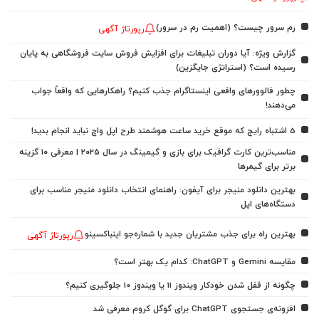
رم سرور چیست؟ (اهمیت رم در سرور)
رپورتاژ آگهی
گزارش ویژه: آیا دوران تبلیغات برای افزایش فروش سایت فروشگاهی به پایان
رسیده است؟ (استراتژی جایگزین)
چطور فالوورهای واقعی اینستاگرام جذب کنیم؟ راهکارهایی که واقعاً جواب
می‌دهند!
5 اشتباه رایج که موقع خرید ساعت هوشمند طرح اپل واچ نباید انجام بدید!
مناسب‌ترین کارت گرافیک برای بازی و گیمینگ در سال ۲۰۲۵ | معرفی ۱۰ گزینه
برتر برای گیمرها
بهترین دانلود منیجر برای آیفون: راهنمای انتخاب دانلود منیجر مناسب برای
دستگاه‌های اپل
بهترین راه برای جذب مشتریان جدید با شماره‌جو اینباکسینو
رپورتاژ آگهی
مقایسه Gemini و ChatGPT: کدام یک بهتر است؟
چگونه از قفل شدن خودکار ویندوز 11 یا ویندوز 10 جلوگیری کنیم؟
افزونه‌ی جستجوی ChatGPT برای گوگل کروم معرفی شد