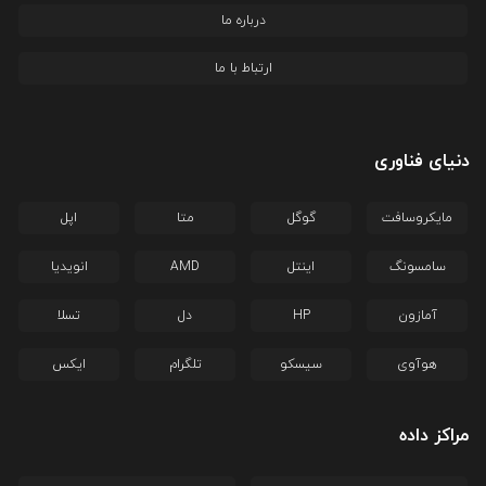
درباره ما
ارتباط با ما
دنیای فناوری
مایکروسافت
گوگل
متا
اپل
سامسونگ
اینتل
AMD
انویدیا
آمازون
HP
دل
تسلا
هوآوی
سیسکو
تلگرام
ایکس
مراکز داده