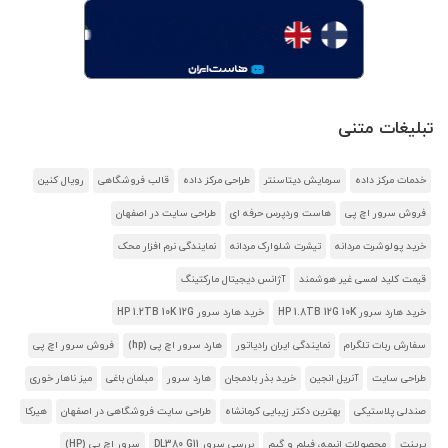
تبلیغات متنی
خدمات مرکز داده
سرمایش دیتاسنتر
طراحی مرکز داده
قالب فروشگاهی
رویال کنین
فروش سرور اچ پی
هاست وردپرس حرفه ای
طراحی سایت در اصفهان
خرید پولوشرت مردانه
تیشرت شلوارک مردانه
نمایندگی نرم افزار محک
قیمت کلید لمسی غیر هوشمند
آژانس دیجیتال مارکتینگ
خرید هارد سرور HP 1.8TB 12G 10K
خرید هارد سرور HP 1.2TB 10K 12G
سفارش ربات تلگرام
نمایندگی ایران رادیاتور
هارد سرور اچ پی (hp)
فروش سرور اچ پی
طراحی سایت
آنریل انجین
خرید بذر بادمجان
هارد سرور
مبلمان باغی
میز ناهار خوری
صندلی پلاستیکی
بهترین دکتر زیبایی کرمانشاه
طراحی سایت فروشگاهی در اصفهان
هیرکا
پرینت
محصولات انیمه، فیلم و گیم
بررسی سرور DL380 G11
سرور اچ پی (HP)